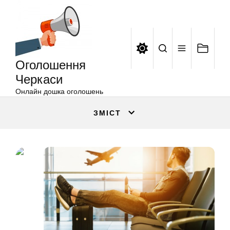
Оголошення
Перейти
Черкаси
до
вмісту
Оголошення
Черкаси
Онлайн дошка оголошень
ЗМІСТ