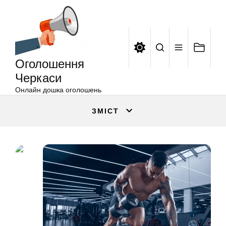
Оголошення
Перейти
Черкаси
до
вмісту
Оголошення
Черкаси
Онлайн дошка оголошень
ЗМІСТ