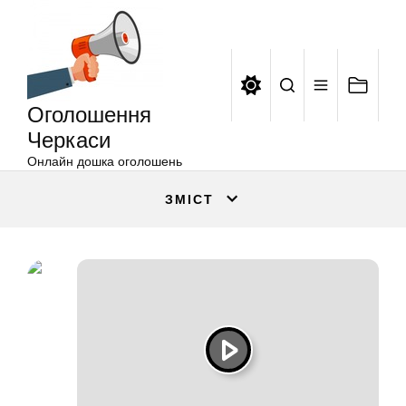
Оголошення
Перейти
Черкаси
до
вмісту
Оголошення
Черкаси
Онлайн дошка оголошень
ЗМІСТ