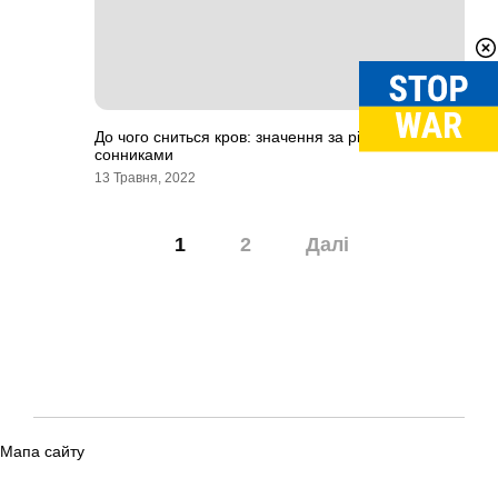
До чого сниться кров: значення за різними
сонниками
13 Травня, 2022
Навігація
1
2
Далі
записів
Мапа сайту