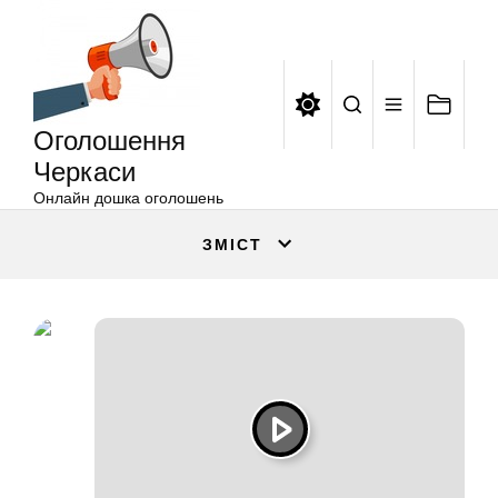
Оголошення
Перейти
Черкаси
до
вмісту
Оголошення
Черкаси
Онлайн дошка оголошень
ЗМІСТ