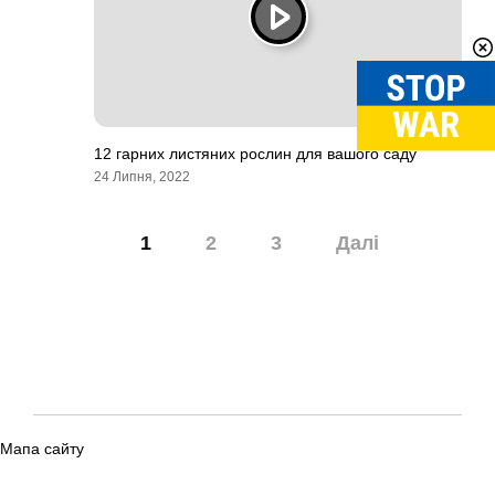
12 гарних листяних рослин для вашого саду
24 Липня, 2022
Навігація
1
2
3
Далі
записів
Мапа сайту