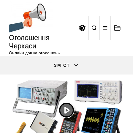
Оголошення
Перейти
Черкаси
до
вмісту
Оголошення
Черкаси
Онлайн дошка оголошень
ЗМІСТ