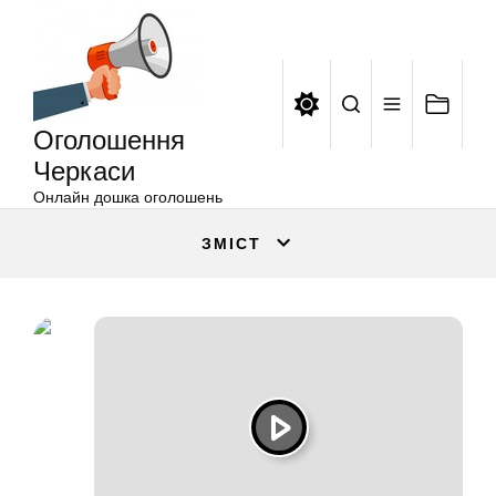
Оголошення
Перейти
Черкаси
до
вмісту
Оголошення
Черкаси
Онлайн дошка оголошень
ЗМІСТ