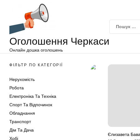
Оголошення
Перейти
Черкаси
до
вмісту
Оголошення Черкаси
Онлайн дошка оголошень
ФІЛЬТР ПО КАТЕГОРІЇ
Нерухомість
Робота
Електроніка Та Техніка
Спорт Та Відпочинок
Обладнання
Транспорт
Дім Та Дача
Єлизавета Бава
Хобі