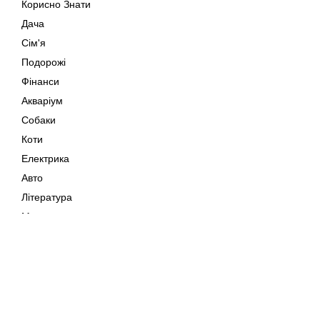
Корисно Знати
Дача
Сім'я
Подорожі
Фінанси
Акваріум
Собаки
Коти
Електрика
Авто
Література
Музика
Дозвілля
Кіно
Мапа сайту
Своїми Руками
Тварини
Авторське право © 202
Поради