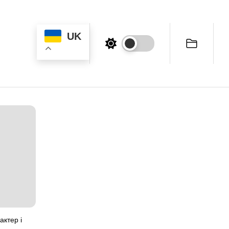
UK
актер і