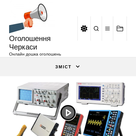
Оголошення
Перейти
Черкаси
до
вмісту
Оголошення
Черкаси
Онлайн дошка оголошень
ЗМІСТ