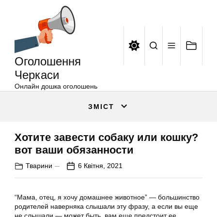
Оголошення
Перейти
Черкаси
до
вмісту
Оголошення
Черкаси
Онлайн дошка оголошень
ЗМІСТ
Хотите завести собаку или кошку?
вот ваши обязанности
Тварини
6 Квітня, 2021
“Мама, отец, я хочу домашнее животное” — большинство
родителей наверняка слышали эту фразу, а если вы еще
не слышали — может быть, вам еще предстоит ее