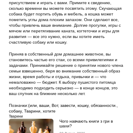
присутствием и играть с вами. Примите к сведению,
сколько времени вы можете посвятить этому. Скучающая
собака будет портить обувь и мебель, а кошка может
пометить углы дома плохим запахом. Они сделают все,
чтобы привлечь ваше внимание. Долгие прогулки, игры с
мячом или перетягивание каната, когтеточки и игры для
развития — все это нужно, если вы хотите иметь
счастливую собаку или кошку.
Приняв в собственный дом домашнее животное, вы
становитесь частью его стаи, со всеми привилегиями и
задачами. Принимайте решение о принятии нового члена
семьи взвешенно, беря во внимание собственный образ
жизни, время работы и отдыха, привычки и — что
немаловажно — бюджет. К выбору пушистого питомца
необходимо подходить серьезно — в конце концов, это
ваш спутник на ближние несколько лет.
Позначки:
(или
,
ваши
,
Вот
,
завести
,
кошку
,
обязанности.
,
собаку
,
Тварини
,
хотите
Тварини
Чого навчають книги з гри в
шахи?