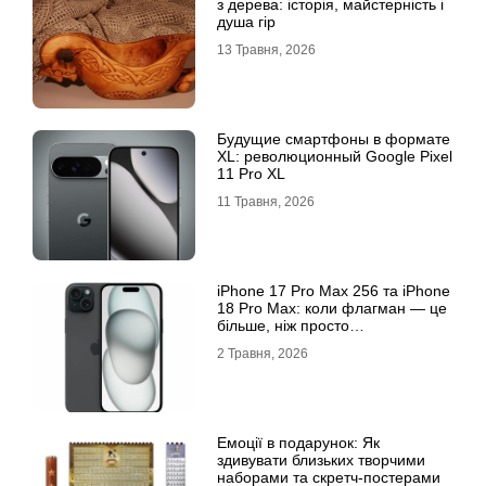
з дерева: історія, майстерність і
душа гір
13 Травня, 2026
Будущие смартфоны в формате
XL: революционный Google Pixel
11 Pro XL
11 Травня, 2026
iРhone 17 Рro Мax 256 та iРhone
18 Рro Мax: коли флагман — це
більше, ніж просто
характеристики
2 Травня, 2026
Емоції в подарунок: Як
здивувати близьких творчими
наборами та скретч-постерами