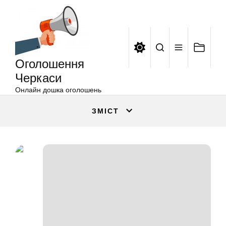
Оголошення
Перейти
Черкаси
до
вмісту
Оголошення
Черкаси
Онлайн дошка оголошень
ЗМІСТ