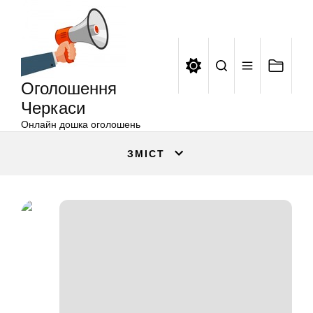
Оголошення
Перейти
Черкаси
до
вмісту
Оголошення
Черкаси
Онлайн дошка оголошень
ЗМІСТ