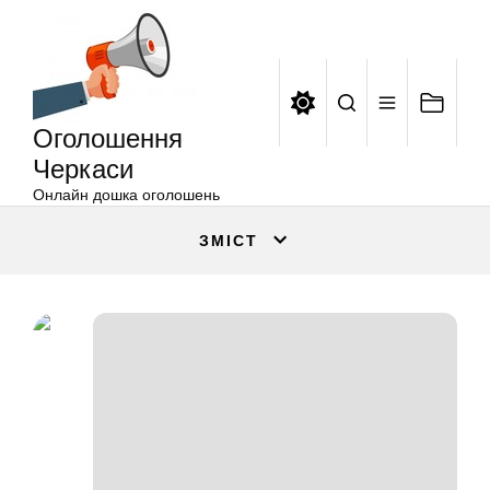
Оголошення
Перейти
Черкаси
до
вмісту
Оголошення
Черкаси
Онлайн дошка оголошень
ЗМІСТ