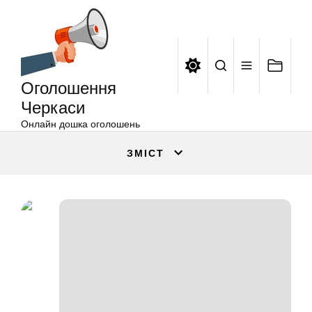
Оголошення
Перейти
Черкаси
до
вмісту
Оголошення
Черкаси
Онлайн дошка оголошень
ЗМІСТ