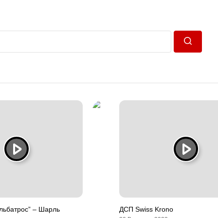
Пошук
Альбатрос” – Шарль
ДСП Swiss Krono