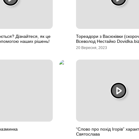
ється? Дізнайтеся, як це
Тореадори з Васюківки (скороч
опомогою наших рішень!
Всеволод Нестайко Dovidka.bi
20 Вересня, 2023
разминка
“Слово про похід Ігорів” харак
Святослава