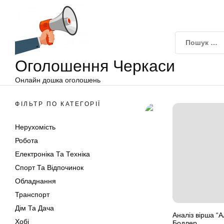
Оголошення
Перейти
Черкаси
до
вмісту
Оголошення Черкаси
Онлайн дошка оголошень
ФІЛЬТР ПО КАТЕГОРІЇ
Нерухомість
Робота
Електроніка Та Техніка
Спорт Та Відпочинок
Обладнання
Транспорт
Дім Та Дача
Аналіз вірша “
Хобі
Бодлер