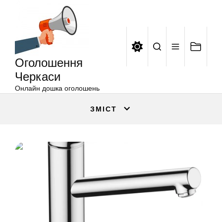
Оголошення
Перейти
Черкаси
до
вмісту
Оголошення
Черкаси
Онлайн дошка оголошень
ЗМІСТ