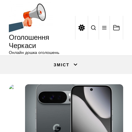
Оголошення
Перейти
Черкаси
до
вмісту
Оголошення
Черкаси
Онлайн дошка оголошень
ЗМІСТ