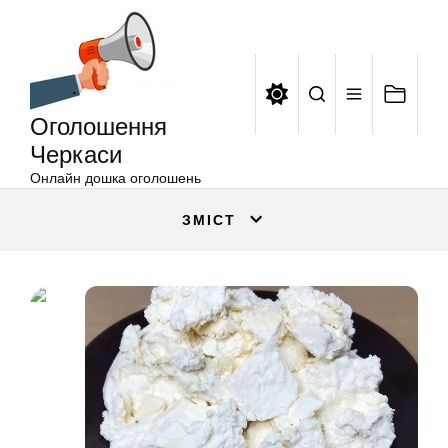
Оголошення
Перейти
Черкаси
до
вмісту
Оголошення
Черкаси
Онлайн дошка оголошень
ЗМІСТ