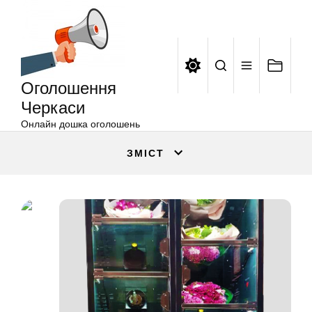
Оголошення
Перейти
Черкаси
до
вмісту
Оголошення
Черкаси
Онлайн дошка оголошень
ЗМІСТ