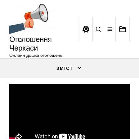
Оголошення
Перейти
Черкаси
до
вмісту
Оголошення
Черкаси
Онлайн дошка оголошень
ЗМІСТ