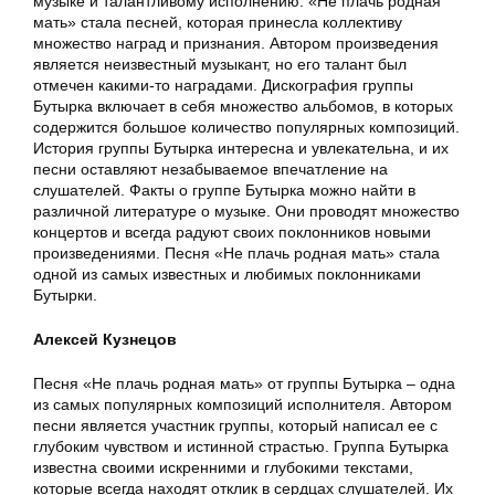
музыке и талантливому исполнению. «Не плачь родная
мать» стала песней, которая принесла коллективу
множество наград и признания. Автором произведения
является неизвестный музыкант, но его талант был
отмечен какими-то наградами. Дискография группы
Бутырка включает в себя множество альбомов, в которых
содержится большое количество популярных композиций.
История группы Бутырка интересна и увлекательна, и их
песни оставляют незабываемое впечатление на
слушателей. Факты о группе Бутырка можно найти в
различной литературе о музыке. Они проводят множество
концертов и всегда радуют своих поклонников новыми
произведениями. Песня «Не плачь родная мать» стала
одной из самых известных и любимых поклонниками
Бутырки.
Алексей Кузнецов
Песня «Не плачь родная мать» от группы Бутырка – одна
из самых популярных композиций исполнителя. Автором
песни является участник группы, который написал ее с
глубоким чувством и истинной страстью. Группа Бутырка
известна своими искренними и глубокими текстами,
которые всегда находят отклик в сердцах слушателей. Их