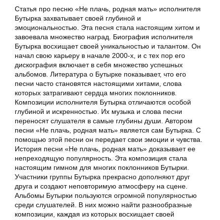
Статья про песню «Не плачь, родная мать» исполнителя
Бутырка захватывает своей глубиной и
эмоциональностью. Эта песня стала настоящим хитом и
завоевала множество наград. Биография исполнителя
Бутырка восхищает своей уникальностью и талантом. Он
начал свою карьеру в начале 2000-х, и с тех пор его
дискография включает в себя множество успешных
альбомов. Литература о Бутырке показывает, что его
песни часто становятся настоящими хитами, слова
которых затрагивают сердца многих поклонников.
Композиции исполнителя Бутырка отличаются особой
глубиной и искренностью. Их музыка и слова песни
переносят слушателя в самые глубины души. Автором
песни «Не плачь, родная мать» является сам Бутырка. С
помощью этой песни он передает свои эмоции и чувства.
История песни «Не плачь, родная мать» доказывает ее
непреходящую популярность. Эта композиция стала
настоящим гимном для многих поклонников Бутырки.
Участники группы Бутырка прекрасно дополняют друг
друга и создают неповторимую атмосферу на сцене.
Альбомы Бутырки пользуются огромной популярностью
среди слушателей. В них можно найти разнообразные
композиции, каждая из которых восхищает своей