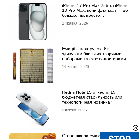
iРhone 17 Рro Мax 256 та iРhone
18 Рro Мax: коли флагман — це
більше, ніж просто
характеристики
2 Травня, 2026
Емоції в подарунок: Як
здивувати близьких творчими
наборами та скретч-постерами
16 Квітня, 2026
Redmi Note 15 и Redmi 15:
бюджетная стабильность или
технологичная новинка?
2 Квітня, 2026
Стара школа смаку: за що ми