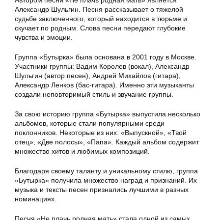
Александр Шульгин. Песня рассказывает о тяжелой
судьбе заключенного, который находится в тюрьме и
скучает по родным. Слова песни передают глубокие
чувства и эмоции.
Группа «Бутырка» была основана в 2001 году в Москве.
Участники группы: Вадим Королев (вокал), Александр
Шульгин (автор песен), Андрей Михайлов (гитара),
Александр Ленков (бас-гитара). Именно эти музыканты
создали неповторимый стиль и звучание группы.
За свою историю группа «Бутырка» выпустила несколько
альбомов, которые стали популярными среди
поклонников. Некоторые из них: «Выпускной», «Твой
отец», «Две полосы», «Папа». Каждый альбом содержит
множество хитов и любимых композиций.
Благодаря своему таланту и уникальному стилю, группа
«Бутырка» получила множество наград и признаний. Их
музыка и тексты песен признались лучшими в разных
номинациях.
Песня «Не плачь родная мать» стала одной из самых