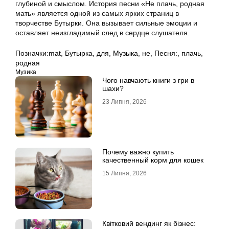
глубиной и смыслом. История песни «Не плачь, родная
мать» является одной из самых ярких страниц в
творчестве Бутырки. Она вызывает сильные эмоции и
оставляет неизгладимый след в сердце слушателя.
Позначки:
mat
,
Бутырка
,
для
,
Музыка
,
не
,
Песня:
,
плачь
,
родная
Музика
Чого навчають книги з гри в
шахи?
23 Липня, 2026
Почему важно купить
качественный корм для кошек
15 Липня, 2026
Квітковий вендинг як бізнес: