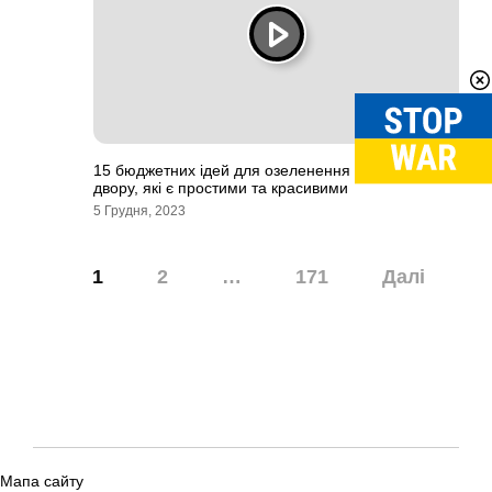
15 бюджетних ідей для озеленення переднього
двору, які є простими та красивими
5 Грудня, 2023
Навігація
1
2
…
171
Далі
записів
Мапа сайту