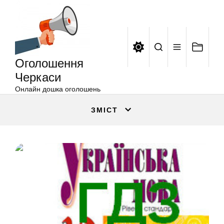
Оголошення
Перейти
Черкаси
до
вмісту
Оголошення
Черкаси
Онлайн дошка оголошень
ЗМІСТ