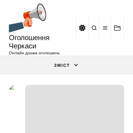
Оголошення
Перейти
Черкаси
до
вмісту
Оголошення
Черкаси
Онлайн дошка оголошень
ЗМІСТ