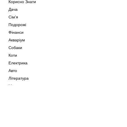
Корисно Знати
Дача
Сім'я
Подорожі
Фінанси
Акваріум
Собаки
Коти
Електрика
Авто
Література
Музика
Дозвілля
Кіно
Мапа сайту
Своїми Руками
Тварини
Авторське право © 202
Поради