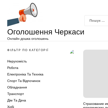
Оголошення
Перейти
Черкаси
до
вмісту
Оголошення Черкаси
Онлайн дошка оголошень
ФІЛЬТР ПО КАТЕГОРІЇ
Нерухомість
Робота
Електроніка Та Техніка
Спорт Та Відпочинок
Обладнання
Транспорт
Дім Та Дача
Страхование и
Хобі
юридических ли