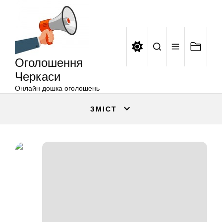
Оголошення
Перейти
Черкаси
до
вмісту
Оголошення
Черкаси
Онлайн дошка оголошень
ЗМІСТ