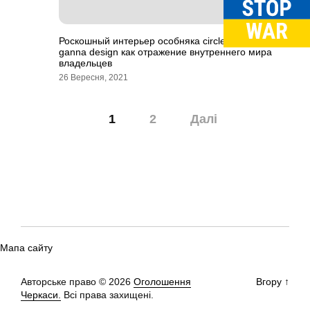
Роскошный интерьер особняка circle от студии
ganna design как отражение внутреннего мира
владельцев
26 Вересня, 2021
Навігація
1
2
Далі
записів
Мапа сайту
Авторське право © 2026
Оголошення
Вгору
↑
Черкаси.
Всі права захищені.