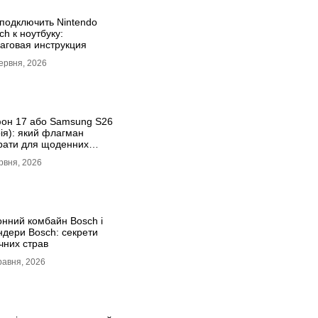
 подключить Nintendo
ch к ноутбуку:
аговая инструкция
ервня, 2026
он 17 або Samsung S26
рія): який флагман
рати для щоденних
дань
рвня, 2026
онний комбайн Bosch і
ндери Bosch: секрети
чних страв
равня, 2026