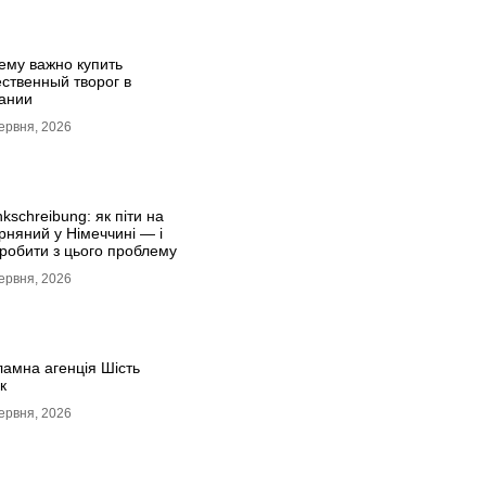
ему важно купить
ественный творог в
ании
ервня, 2026
kschreibung: як піти на
рняний у Німеччині — і
зробити з цього проблему
ервня, 2026
ламна агенція Шість
к
ервня, 2026