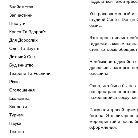
поделиться такой красо
Знайомства
Ультрасовременный и з
Запчастини
студией Centric Design
Послуги
оазис.
Краса Та Здоров'я
Этот проект являет со
Для Дорослих
гидромассажным ваннам
Одяг Та Взуття
стен, которые обещают
Дитячий Світ
Необычность дизайна эт
Будівництво
древесины, которые де
Тварини Та Рослини
бассейна.
Різне
Одно, что было бы не 
Оголошення
распространенного фору
находящейся вокруг ме
Економіка
Здоров'я
Покрытая травой прист
Туризм
бетона. Это шикарное 
мероприятий и несло б
Наука
оформления.
Техніка