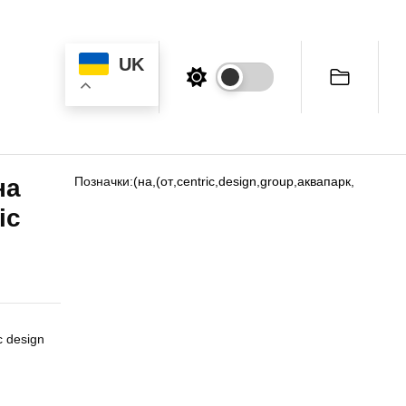
UK
на
Позначки:
(на
,
(от
,
centric
,
design
,
group
,
аквапарк
,
ic