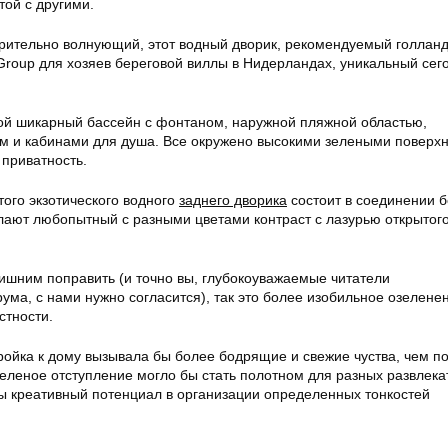
той с другими.
рительно волнующий, этот водный дворик, рекомендуемый голлан
 Group для хозяев береговой виллы в Нидерландах, уникальный се
бой шикарный бассейн с фонтаном, наружной пляжной областью,
 и кабинами для душа. Все окружено высокими зелеными поверх
 приватность.
ого экзотического водного
заднего дворика
состоит в соединении б
лают любопытный с разными цветами контраст с лазурью открытог
лишним поправить (и точно вы, глубокоуважаемые читатели
ма, с нами нужно согласится), так это более изобильное озелене
стности.
ройка к дому вызывала бы более бодрящие и свежие чуства, чем п
зеленое отступление могло бы стать полотном для разных развлек
ы креативный потенциал в организации определенных тонкостей