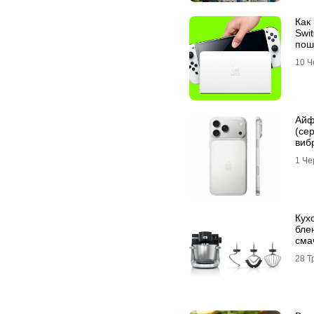
Как
Swit
пош
10 Ч
Айф
(се
виб
зав
1 Че
Кух
бле
сма
28 Т