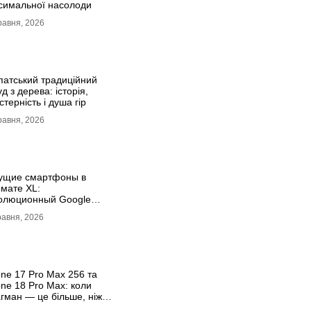
симальної насолоди
равня, 2026
патський традиційний
д з дерева: історія,
терність і душа гір
равня, 2026
ущие смартфоны в
мате XL:
олюционный Google
l 11 Pro XL
равня, 2026
one 17 Рro Мax 256 та
one 18 Рro Мax: коли
гман — це більше, ніж
сто характеристики