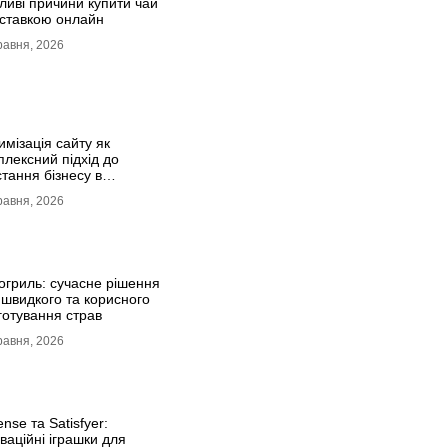
ливі причини купити чай
оставкою онлайн
равня, 2026
мізація сайту як
плексний підхід до
тання бізнесу в
рнеті
равня, 2026
огриль: сучасне рішення
 швидкого та корисного
готування страв
равня, 2026
nse та Satisfyer:
ваційні іграшки для