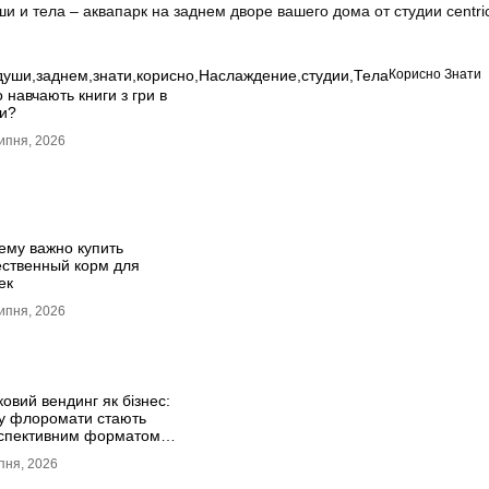
души
,
заднем
,
знати
,
корисно
,
Наслаждение
,
студии
,
Тела
Корисно Знати
 навчають книги з гри в
и?
ипня, 2026
ему важно купить
ественный корм для
ек
ипня, 2026
ковий вендинг як бізнес:
у флоромати стають
спективним форматом
дажу
пня, 2026