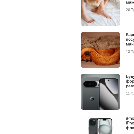
мак
20 Т
Кар
посу
майс
13 Т
Буд
фор
рев
Pixe
11 Т
iРh
iРh
фла
про