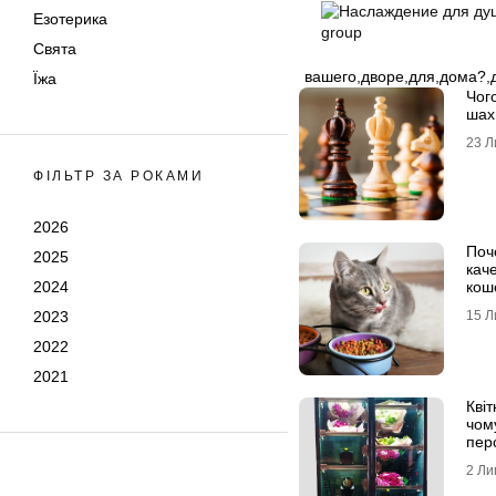
Езотерика
Свята
вашего
,
дворе
,
для
,
дома?
,
Їжа
Чого
шах
23 Л
ФІЛЬТР ЗА РОКАМИ
2026
Поч
2025
кач
2024
кош
2023
15 Л
2022
2021
Квіт
чом
пер
про
2 Ли