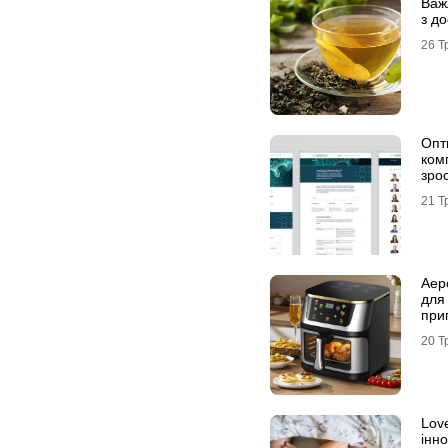
Важ
з д
26 Т
Опти
ком
зрос
інте
21 Т
Аер
для
при
20 Т
Love
інно