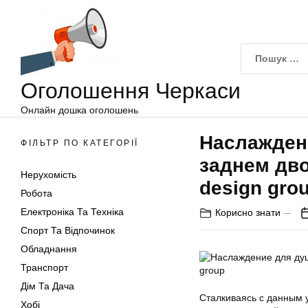
Оголошення
Перейти
Черкаси
до
вмісту
Оголошення Черкаси
Онлайн дошка оголошень
Наслаждени
ФІЛЬТР ПО КАТЕГОРІЇ
заднем дво
Нерухомість
design gro
Робота
Електроніка Та Техніка
Корисно знати
Спорт Та Відпочинок
Обладнання
Транспорт
Дім Та Дача
Сталкиваясь с данным
Хобі