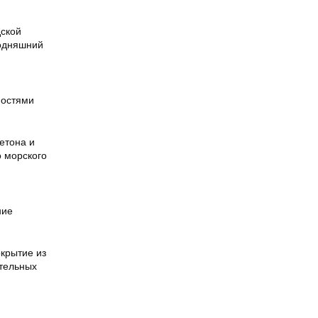
дской
годняшний
ностями
етона и
о морского
ние
окрытие из
ательных