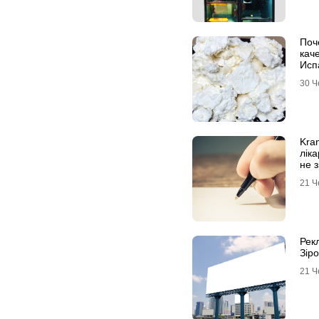
Поч
кач
Исп
30 Ч
Kran
ліка
не 
21 Ч
Рек
Зіро
21 Ч