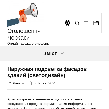
Оголошення
Перейти
Черкаси
до
вмісту
Оголошення
Черкаси
Онлайн дошка оголошень
ЗМІСТ
Наружная подсветка фасадов
зданий (светодизайн)
Дача
8 Липня, 2021
Архитектурное освещение – одно из основных
сегодняшних средств формирования информативно-
имиджевой конструкции, способствующей акцентуации