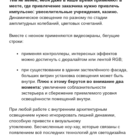
Тем не менее, неон даже в наше время применяют в
месте, где привлечение заказчика нужно привлечь
импульсно: увеселительные учреждения, казино.
Динамическое освещение по разному по стадии
амплитудных колебаний, цветовых сочетаний.
Вместе с неоном применяются видеоэкраны, бегущие
строки:
применяя контроллеры, интересных эффектов
можно достигнуть с дюралайтом или лентой RGB;
при существовании в здании застеклённого фасада,
больших витрин установка освещения может быть
внутри.
Плюс к этому берутся во внимание два
момента:
увеличение соблазнительности
экстерьера и сбережение приемлемого уровня
освещённости помещений внутри.
При любой работе с внутренним архитектурным
освещением нужно игнорировать лишней динамики,
способную привести к визуальному
утомлению. Бесчисленные ноу-хау, которые связаны с
появлением всё последних технологий для светодизайна