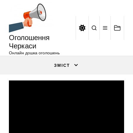
Оголошення
Перейти
Черкаси
до
вмісту
Оголошення
Черкаси
Онлайн дошка оголошень
ЗМІСТ