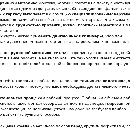
артинной методике
монтажа, картины ложатся на покатую часть кр
диняются одним из допустимых способов соединения фальцевых ш
н
к каркасу
выполняется с помощью специализированных нержав
ммеров, какие обязаны быть из такого же материала, что и сама к
нуться
с трудностью протечки
, нужно «пройтись» герметиком в м
хности стен.
х картин нужно применять
двигающиеся кляммеры
, чтоб при
ах и давления железные картины не растрескались и не поменяли
тране
рулонной методике
начали в середине девяностых годов. С
тся в виде рулонов, а не листочков. Эта технология имеет множест
 больше потребителей отдают ей собственное предпочтение при ус
онной технологии в работе использовано
единичное полотнище
, 
емость кровли, потому что швов необходимо делать намного мень
становится проще
сам рабочий процесс. С обычным объемом ра
сионал, также монтаж совершается тихо из-за специализированно
и эксплуатации защелкивающегося шва даже не требуется прибор 
о выполнить ручным способом.
ьцевая крыша имеет много плюсов перед другими покрытиями, по