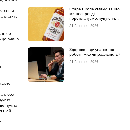
Стара школа смаку: за що
иалов и
ми насправді
заплатить
переплачуємо, купуючи
легендарні бренди
31 Березня, 2026
ать ее
лицо видна
Здорове харчування на
роботі: міф чи реальність?
21 Березня, 2026
и
каких
ая, без
нужно
ьше нужно
ольшей
т