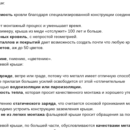
ши:
емость
кровли благодаря специализированной конструкции соедин
ет монтажный процесс и уменьшает время.
примеру, крыша из меди «отслужит» 100 лет и больше.
рных кровель
, с непростой геометрией.
таллов и покрытий
дает возможность создать почти что любую к
етов
, аж до 50 цветов.
ине
, гниению, «цветению».
евой крыши:
дожде
, ветре или граде, потому что металл имеет отличную способ
е прилагая больших усилий освободится от этой «отличительные
мощью
водоизоляции или пароизоляции.
ость тепла
, которая просит качественного монтажа и хорошего у
плению
статического заряда
, что считается основой проникания м
ходимо устроить конструкцию заземления крыши.
не из легких монтажа
фальцевой крыши просит обращения за п
евой крыши, по большей части, обусловливаются
качествами мет