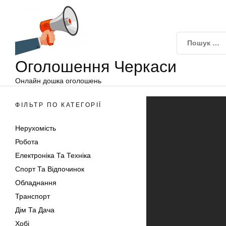
Оголошення
Перейти
Черкаси
до
вмісту
Оголошення Черкаси
Онлайн дошка оголошень
ФІЛЬТР ПО КАТЕГОРІЇ
Нерухомість
Робота
Електроніка Та Техніка
Спорт Та Відпочинок
Обладнання
Транспорт
Дім Та Дача
Хобі