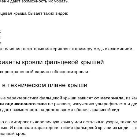
мени дают возможность их убрать.
цевая крыша бывает таких видов:
;
;
а.
же слияние некоторых материалов, к примеру медь с алюминием.
рианты кровли фальцевой крышей
пространенный вариант облицовки кровли.
 в техническом плане крыши
ные характеристики фальцевой крыши зависят
от материала
, из к
ли оцинкованого типа
не ржавеет, излучению ультрафиолета и др
о дает возможность на долгое время сберечь красивый вид.
о сымитировать черепичную крышу или остальные узоры, также м
ны». И основная характерная линия фальцевой крыши из меди — 
ионный срок.