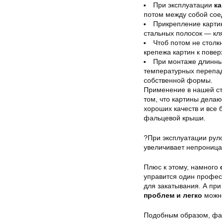
При эксплуатации
к
потом между собой сое
Прикрепление карти
стальных полосок — кля
Чтоб потом не столк
крепежа картин к повер
При монтаже длинны
температурных перепад
собственной формы.
Применение в нашей с
том, что картины делаю
хороших качеств и все
фальцевой крыши.
?При эксплуатации рул
увеличивает непроница
Плюс к этому, намного
управится один профес
для закатывания. А пр
проблем и легко
можн
Подобным образом, фал