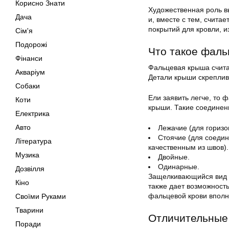
Корисно Знати
Художественная роль в
Дача
и, вместе с тем, счита
покрытий для кровли, и
Сім'я
Подорожі
Что такое фал
Фінанси
Фальцевая крыша счита
Акваріум
Детали крыши скрепли
Собаки
Ели заявить легче, то
Коти
крыши. Такие соединен
Електрика
Авто
Лежачие (для гориз
Стоячие (для соедин
Література
качественным из швов).
Музика
Двойные.
Одинарные.
Дозвілля
Защелкивающийся вид 
Кіно
также дает возможность
фальцевой крови вполне
Своїми Руками
Тварини
Отличительные 
Поради