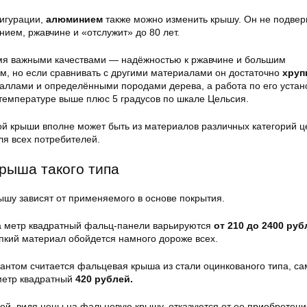
игурации,
алюминием
также можно изменить крышу. Он не подвер
ием, ржавчине и «отслужит» до 80 лет.
мя важными качествами — надёжностью к ржавчине и большим
м, но если сравнивать с другими материалами он достаточно
хруп
таллами и определёнными породами дерева, а работа по его устан
 температуре выше плюс 5 градусов по шкале Цельсия.
й крыши вполне может быть из материалов различных категорий це
ля всех потребителей.
крыша такого типа
шу зависят от применяемого в основе покрытия.
а метр квадратный фальц-панели варьируются
от 210 до 2400 руб
епкий материал обойдется намного дороже всех.
нтом считается фальцевая крыша из стали оцинкованого типа, са
метр квадратный
420 рублей.
й, видя цены на фальцевую крышу, отказуются от ее приобретения