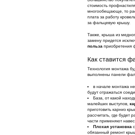
стоимость профнастил
многообещающе, то ра
плата за работу кровел
за фальцевую крышу.
Также, крыша из медно
замену придется исключ
польза
приобретения 
Как ставится ф
Технология монтажа буд
выполнены панели фал
в начале монтажа н
будут отражаться соед
База, от какой нахо
малейших выступов,
ка
приготовить карниз кр
рассчитать, где будет 
части применяют навес
Плохая установка
с
обязанный ремонт крыш