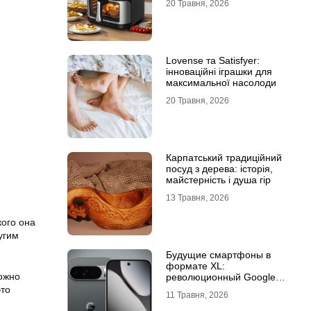
20 Травня, 2026
Lovense та Satisfyer:
інноваційні іграшки для
максимальної насолоди
20 Травня, 2026
Карпатський традиційний
посуд з дерева: історія,
майстерність і душа гір
13 Травня, 2026
акого она
угим
Будущие смартфоны в
формате XL:
ожно
революционный Google
Pixel 11 Pro XL
это
11 Травня, 2026