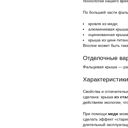
технологии нашего вре
По большей части фаль
кровля из меди;
алюминиевая крыша
оцинкованная крыша
крыша из цинк-титан
Вполне может быть так
Отделочные ва
Фальцевая крыша — рас
Характеристики
Свойства и отличитель
сделана: крыша
из ста
действиям экологии, чт
При помощи
меди
можн
сделать эффект «стари
длительный эксплуатац