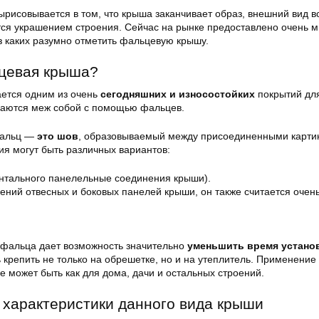
ырисовывается в том, что крыша заканчивает образ, внешний вид в
ется украшением строения. Сейчас на рынке предоставлено очень м
з каких разумно отметить фальцевую крышу.
ьцевая крыша?
ется одним из очень
сегодняшних и износостойких
покрытий для
ваются меж собой с помощью фальцев.
 фальц —
это шов
, образовываемый между присоединенными карт
ия могут быть различных вариантов:
онтального панелельные соединения крыши).
ений отвесных и боковых панелей крыши, он также считается очен
фальца дает возможность значительно
уменьшить время устано
 крепить не только на обрешетке, но и на утеплитель. Применение
 может быть как для дома, дачи и остальных строений.
характеристики данного вида крыши