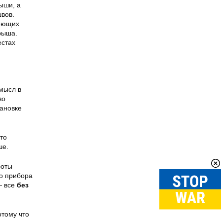
ыши, а
вов.
еющих
рыша.
естах
мысл в
во
тановке
что
ше.
боты
го прибора
— все
без
тому что