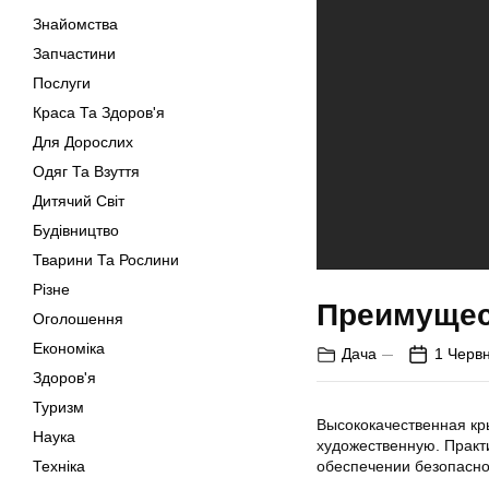
Знайомства
Запчастини
Послуги
Краса Та Здоров'я
Для Дорослих
Одяг Та Взуття
Дитячий Світ
Будівництво
Тварини Та Рослини
Різне
Преимущес
Оголошення
Економіка
Дача
1 Червн
Здоров'я
Туризм
Высококачественная кр
Наука
художественную. Практи
Техніка
обеспечении безопаснос