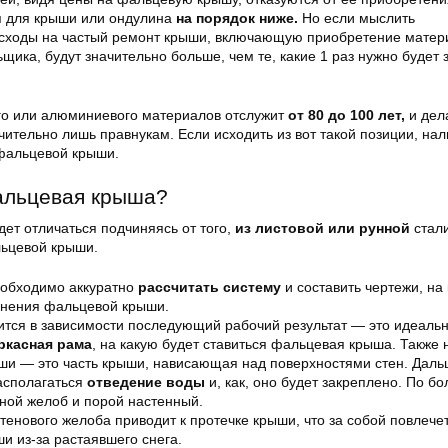
я для крыши или ондулина
на порядок ниже.
Но если мыслить
сходы на частый ремонт крыши, включающую приобретение матер
ьщика, будут значительно больше, чем те, какие 1 раз нужно будет 
го или алюминиевого материалов отслужит
от 80 до 100 лет,
и дел
ительно лишь правнукам. Если исходить из вот такой позиции, на
фальцевой крыши.
альцевая крыша?
ет отличаться подчиняясь от того,
из листовой или рунной
стал
ьцевой крыши.
еобходимо аккуратно
рассчитать систему
и составить чертежи, на 
инения фальцевой крыши.
дится в зависимости последующий рабочий результат — это идеальн
ркасная рама
, на какую будет ставиться фальцевая крыша. Также 
ыши — это часть крыши, нависающая над поверхностями стен. Дал
располагаться
отведение воды
и, как, оно будет закреплено. По б
ной желоб и порой настенный.
тенового желоба приводит к протечке крыши, что за собой повлече
и из-за растаявшего снега.