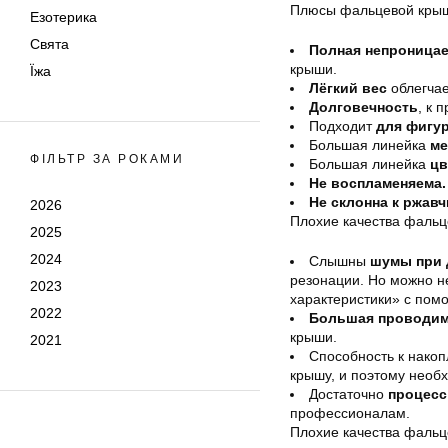
Плюсы фальцевой кры
Езотерика
Свята
Полная непроница
крыши.
Їжа
Лёгкий вес
облегча
Долговечность
, к 
Подходит
для фигу
Большая линейка
ме
ФІЛЬТР ЗА РОКАМИ
Большая линейка
цв
Не воспламеняема.
Не склонна к ржавч
2026
Плохие качества фальц
2025
2024
Слышны
шумы при 
резонации. Но можно н
2023
характеристики» с по
2022
Большая проводим
крыши.
2021
Способность к нако
крышу, и поэтому необ
Достаточно
процесс 
профессионалам.
Плохие качества фальц