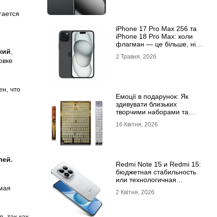
гается
iРhone 17 Рro Мax 256 та
iРhone 18 Рro Мax: коли
флагман — це більше, ніж
кий
,
просто характеристики
2 Травня, 2026
овке
н, что
Емоції в подарунок: Як
здивувати близьких
творчими наборами та
скретч-постерами
16 Квітня, 2026
лей.
Redmi Note 15 и Redmi 15:
бюджетная стабильность
или технологичная
новинка?
мая
2 Квітня, 2026
, так как