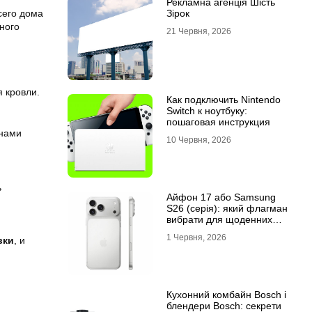
Рекламна агенція Шість
Зірок
сего дома
ного
21 Червня, 2026
 кровли.
Как подключить Nintendo
Switch к ноутбуку:
пошаговая инструкция
инами
10 Червня, 2026
ь
Айфон 17 або Samsung
S26 (серія): який флагман
вибрати для щоденних
завдань
1 Червня, 2026
вки
, и
Кухонний комбайн Bosch і
блендери Bosch: секрети