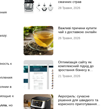
смачних страв
28 Травня, 2026
ения
Важливі причини купити
чай з доставкою онлайн
рышу.
26 Травня, 2026
Оптимізація сайту як
ность к
комплексний підхід до
зростання бізнесу в
інтернеті
21 Травня, 2026
тепления
олнии в
омощью к
Аерогриль: сучасне
рішення для швидкого та
корисного приготування
алла
, но
страв