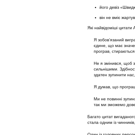
його девіз «Швидк
він не вміє жартув
Які найвідоміші цитати
Я зобов’язаний вигр
єдине, що має значен
програв, стираються 
Не я змінився, щоб 
сильнішими. Здібност
здатен зупинити нас
Я думав, що програш 
Ми не повинні зупин
так ми зможемо дове
Багато цитат вигаданог
стала одним із чинникі
Один із головних персо