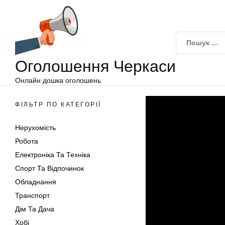
Оголошення
Перейти
Черкаси
до
вмісту
Оголошення Черкаси
Онлайн дошка оголошень
ФІЛЬТР ПО КАТЕГОРІЇ
Нерухомість
Робота
Електроніка Та Техніка
Спорт Та Відпочинок
Обладнання
Транспорт
Дім Та Дача
Хобі