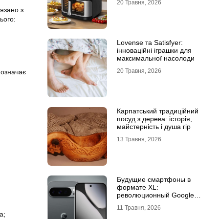
20 Травня, 2026
язано з
ього:
Lovense та Satisfyer:
інноваційні іграшки для
максимальної насолоди
20 Травня, 2026
 означає
Карпатський традиційний
посуд з дерева: історія,
майстерність і душа гір
13 Травня, 2026
Будущие смартфоны в
формате XL:
революционный Google
Pixel 11 Pro XL
11 Травня, 2026
а;