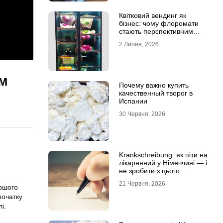
Квітковий вендинг як
бізнес: чому флоромати
стають перспективним
форматом продажу
2 Липня, 2026
им
Почему важно купить
качественный творог в
Испании
30 Червня, 2026
Krankschreibung: як піти на
лікарняний у Німеччині — і
не зробити з цього
проблему
21 Червня, 2026
ершого
початку
і.