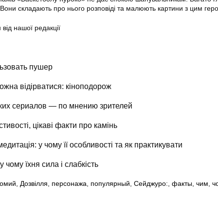
Вони складають про нього розповіді та малюють картини з цим гер
 від нашої редакції
ьзовать пушер
можна відірватися: кіноподорож
ких сериалов — по мнению зрителей
стивості, цікаві факти про камінь
дитація: у чому її особливості та як практикувати
 у чому їхня сила і слабкість
домий
,
Дозвілля
,
персонажа
,
популярный
,
Сейджуро:
,
факты
,
чим
,
ч