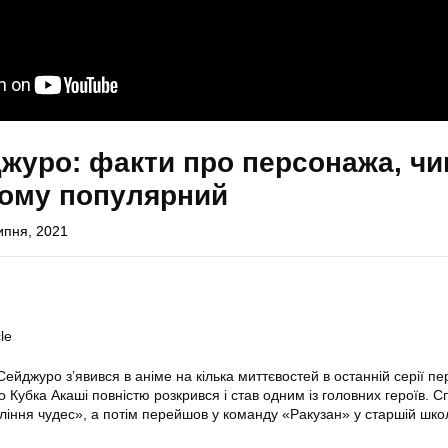
журо: факти про персонажа, ч
чому популярний
ипня, 2021
le
Сейджуро з’явився в аніме на кілька миттєвостей в останній серії п
о Кубка Акаші повністю розкрився і став одним із головних героїв. С
ління чудес», а потім перейшов у команду «Ракузан» у старшій школ