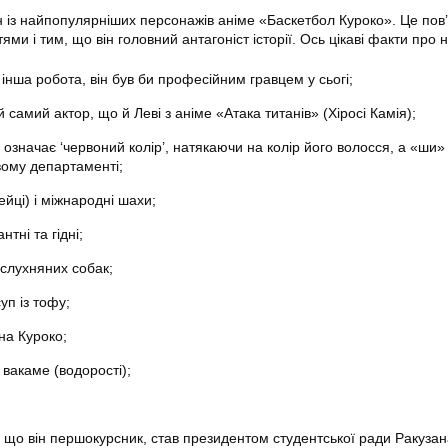
із найпопулярніших персонажів аніме «Баскетбол Куроко». Це пов’
ми і тим, що він головний антагоніст історії. Ось цікаві факти про н
 інша робота, він був би професійним гравцем у сьогі;
й самий актор, що й Леві з аніме «Атака титанів» (Хіросі Камія);
і означає ‘червоний колір’, натякаючи на колір його волосся, а «ши»
овому департаменті;
вейці) і міжнародні шахи;
нтні та гідні;
еслухняних собак;
уп із тофу;
на Куроко;
вакаме (водорості);
 що він першокурсник, став президентом студентської ради Ракузан