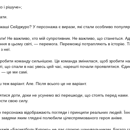
о і рішуче»;
ати.
 Акаші Сейджуро? У персонажа є вирази, які стали особливо популя
ати! Не важливо, хто мій супротивник. Не важливо, що станеться. А
ня в цьому світі, — перемога. Переможці потрапляють в історію. Ті
з неї.
зробити команду сильнішою. Це команда змінилася, щоб зробити на
і, що спали в нас увесь цей час, нарешті почали проявлятися. Єдин
, — це ми самі.
теж варіант. Але. Після всього це не варіант.
ятися доти, доки не усунемо всі перешкоди, що стоять перед нами. 
сти свою силу.
о персонажа відображають погляди і принципи реальних людей. Їхн
в, завдяки яким глядачі полюбили цілеспрямованого героя аніме.
нажів «Баскетболу Куроко» не дає спокою шанувальникам. Багато г