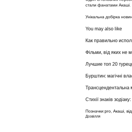
стали фанатами Акаші. 
Унікальна добірка новин
You may also like
Как правильно испол
Фільми, від яких не 
Лучшие топ 20 турец
Бурштин: магічні вла
Трансцендентальна ме
Стихії знаків зодіаку:
Позначки:
pro
,
Акаші
,
ві
Дозвілля