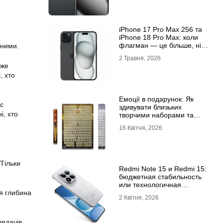
iРhone 17 Рro Мax 256 та
iРhone 18 Рro Мax: коли
флагман — це більше, ніж
рними.
просто характеристики
2 Травня, 2026
дже
, хто
Емоції в подарунок: Як
с
здивувати близьких
і, хто
творчими наборами та
скретч-постерами
16 Квітня, 2026
Тільки
Redmi Note 15 и Redmi 15:
бюджетная стабильность
или технологичная
новинка?
я глибина
2 Квітня, 2026
лядачів