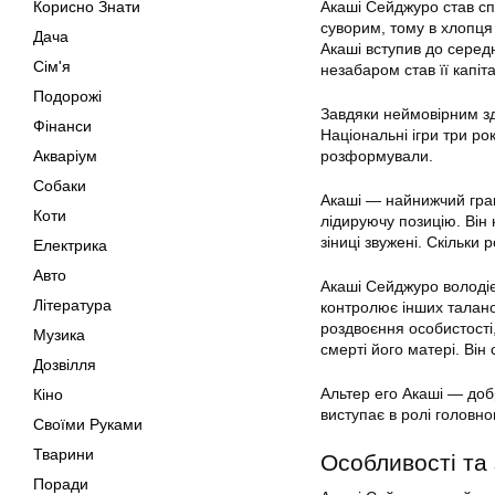
Корисно Знати
Акаші Сейджуро став сп
суворим, тому в хлопця 
Дача
Акаші вступив до серед
Сім'я
незабаром став її капіт
Подорожі
Завдяки неймовірним зд
Фінанси
Національні ігри три ро
Акваріум
розформували.
Собаки
Акаші — найнижчий грав
Коти
лідируючу позицію. Він н
зіниці звужені. Скільки
Електрика
Авто
Акаші Сейджуро володіє 
Література
контролює інших таланов
роздвоєння особистості
Музика
смерті його матері. Він
Дозвілля
Альтер его Акаші — доб
Кіно
виступає в ролі головног
Своїми Руками
Тварини
Особливості та
Поради