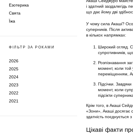
Акаші Сейджуро майстерн
Езотерика
і здатний заздалегідь п
що дає йому дві здібност
Свята
Їжа
У чому сила Акаші? Осо
суперників. Після актив
в кількох напрямках:
Широкий огляд. С
ФІЛЬТР ЗА РОКАМИ
супротивників, що
2026
Розпізнавання заг
момент, коли той
2025
переміщенням, Ак
2024
Підсічки. Завдяки
2023
момент, коли суп
2022
підсікти суперни
2021
Крім того, в Акаші Сейд
«Зони», Акаші досягає 
здатність поєднується
Цікаві факти пр