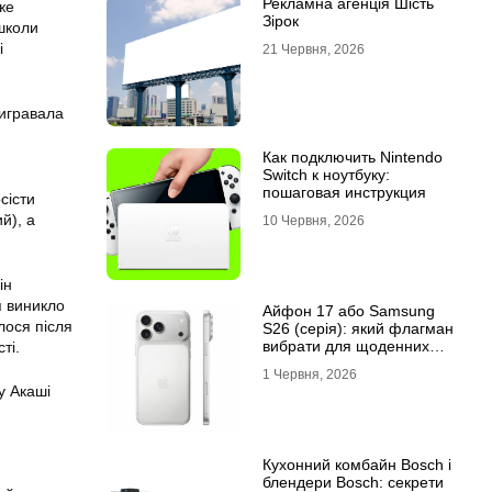
Рекламна агенція Шість
же
Зірок
 школи
і
21 Червня, 2026
вигравала
Как подключить Nintendo
Switch к ноутбуку:
пошаговая инструкция
сісти
й), а
10 Червня, 2026
ін
я виникло
Айфон 17 або Samsung
лося після
S26 (серія): який флагман
вибрати для щоденних
ті.
завдань
1 Червня, 2026
у Акаші
Кухонний комбайн Bosch і
блендери Bosch: секрети