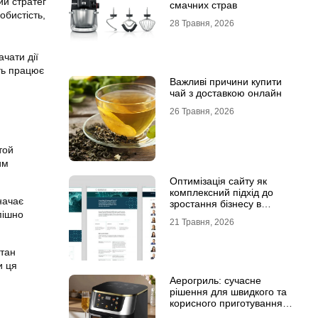
ий стратег
смачних страв
обистість,
28 Травня, 2026
чати дії
сть працює
Важливі причини купити
чай з доставкою онлайн
26 Травня, 2026
той
им
Оптимізація сайту як
комплексний підхід до
начає
зростання бізнесу в
пішно
інтернеті
21 Травня, 2026
стан
и ця
Аерогриль: сучасне
рішення для швидкого та
корисного приготування
страв