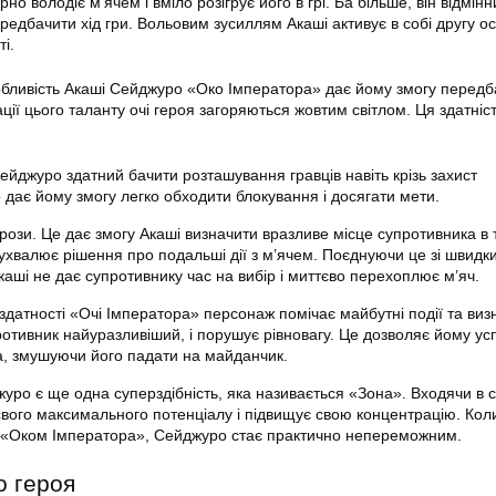
о володіє м’ячем і вміло розігрує його в грі. Ба більше, він відмінн
ередбачити хід гри. Вольовим зусиллям Акаші активує в собі другу ос
і.
бливість Акаші Сейджуро «Око Імператора» дає йому змогу передба
ації цього таланту очі героя загоряються жовтим світлом. Ця здатні
ейджуро здатний бачити розташування гравців навіть крізь захист
 дає йому змогу легко обходити блокування і досягати мети.
рози. Це дає змогу Акаші визначити вразливе місце супротивника в 
 ухвалює рішення про подальші дії з м’ячем. Поєднуючи це зі швидк
аші не дає супротивнику час на вибір і миттєво перехоплює м’яч.
 здатності «Очі Імператора» персонаж помічає майбутні події та виз
ротивник найуразливіший, і порушує рівновагу. Це дозволяє йому ус
ка, змушуючи його падати на майданчик.
журо є ще одна суперздібність, яка називається «Зона». Входячи в 
свого максимального потенціалу і підвищує свою концентрацію. Кол
 з «Оком Імператора», Сейджуро стає практично непереможним.
о героя