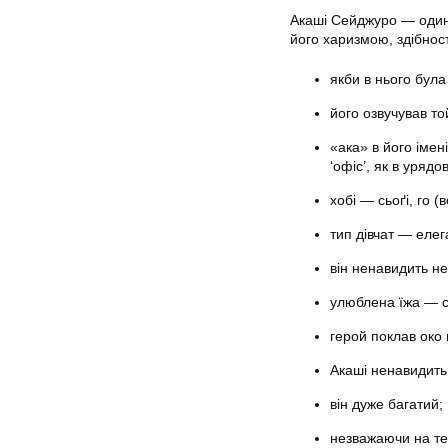
Акаші Сейджуро — один 
його харизмою, здібностя
якби в нього була
його озвучував то
«ака» в його імен
‘офіс’, як в уряд
хобі — сьоґі, го (
тип дівчат — елега
він ненавидить н
улюблена їжа — с
герой поклав око 
Акаші ненавидить 
він дуже багатий;
незважаючи на те