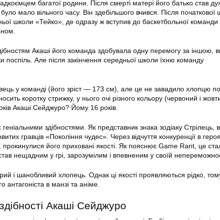
адкоємцем багатої родини. Після смерті матері його батько став ду
було мало вільного часу. Він здебільшого вчився. Після початкової
ньої школи «Тейко», де одразу ж вступив до баскетбольної команди 
аном.
ібностям Акаші його команда здобувала одну перемогу за іншою, 
ки поспіль. Але після закінчення середньої школи їхню команду
ець у команді (його зріст — 173 см), але це не завадило хлопцю по
осить коротку стрижку, у нього очі різного кольору (червоний і жовти
 років Акаші Сейджуро? Йому 16 років.
геніальними здібностями. Як представник знака зодіаку Стрілець, в
итих гравців «Покоління чудес». Через відчуття конкуренції в геро
, прокинулися його приховані якості. Як пояснює Game Rant, це ста
 став нещадним у грі, зарозумілим і впевненим у своїй непереможнос
рий і шанобливий хлопець. Однак ці якості проявляються рідко, том
о антагоніста в манзі та аніме.
 здібності Акаші Сейджуро