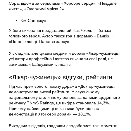
Сора, відома за серіалами «Хоробре серце», «Невдале
життя», «Одержимі мрією 2».
Кім Сан-джун.
У його виконанні представлений Пак Чхоль — батько
головного героя. Актор також гра в дорамах «Банкір» і
«Погані хлопці: Царство хаосу».
У складній, але цікавій медичній дорамі «Лікар-чужинець»
усі актори професійно і чуттєво виконали свої ролі, не
залишивши байдужими глядачів.
«Лікар-чужинець» відгуки, рейтинги
Під час прем’єрного показу дорама «Доктор-чужинець»
демонструвала високі рейтинги. У сеульському
національному столичному регіоні, за даними щоденного
рейтингу TNmS Ratings, ця цифра становила 14,3%.
Причому найвищими ці показники були під час
демонстрації п’ятої серії дорами — 18,1%.
Виходячи з відгуків, глядачам сподобалися такі моменти: