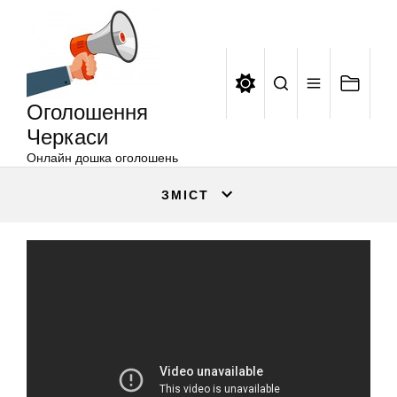
Оголошення
Перейти
Черкаси
до
вмісту
Оголошення
Черкаси
Онлайн дошка оголошень
ЗМІСТ