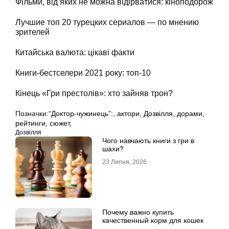
Фільми, від яких не можна відірватися: кіноподорож
Лучшие топ 20 турецких сериалов — по мнению
зрителей
Китайська валюта: цікаві факти
Книги-бестселери 2021 року: топ-10
Кінець «Гри престолів»: хто зайняв трон?
Позначки:
“Доктор-чужинець”:
,
актори
,
Дозвілля
,
дорами
,
рейтинги
,
сюжет,
Дозвілля
Чого навчають книги з гри в
шахи?
23 Липня, 2026
Почему важно купить
качественный корм для кошек