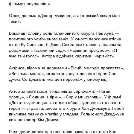
фільму популярність.
Отже, дорама «Доктор-чужинець» акторський склад має
такий:
Виконав головну роль талановитого хірурга Пак Хуна —
позитивного усміхненого генія. У юності персонаж втілив
актор Ку Синхьон. Лі Джон Сок запам’ятався глядачам за
дорамами «Таємничий сад», «Чарівний прокурор», «Я
чую твій голос». Актора відрізняє харизма і чарівність.
Актриса, відома за дорамами «Білий: мелодія прокляття»,
«Весільна маска», зіграла кохану головного героя Сон
Джехі. Со Джіхі втілила цей персонаж у юному віці.
Актор запам’ятався глядачеві за серіалами: «Погані
хлопці», «Людина із зірки», «Сир у мишоловці«. У фільмі
«Доктор-чужинець» він втілив образ суперника головного
героя — зіграв талановитого хірурга Хан Джеджуна. Герой
викликає певну симпатію у глядача. Роль юного Джеджуна
виконав актор Кім Джихун.
Роль дочки директора госпіталю виконала акторка Кан