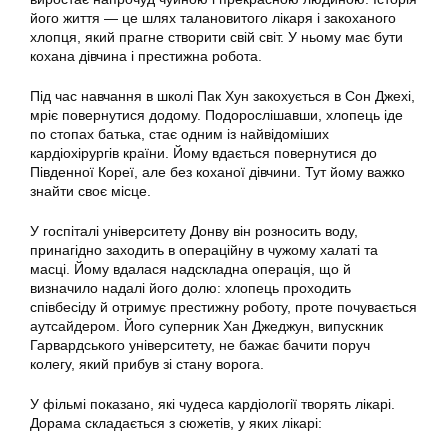
його життя — це шлях талановитого лікаря і закоханого
хлопця, який прагне створити свій світ. У ньому має бути
кохана дівчина і престижна робота.
Під час навчання в школі Пак Хун закохується в Сон Джехі,
мріє повернутися додому. Подорослішавши, хлопець іде
по стопах батька, стає одним із найвідоміших
кардіохірургів країни. Йому вдається повернутися до
Південної Кореї, але без коханої дівчини. Тут йому важко
знайти своє місце.
У госпіталі університету Донву він розносить воду,
принагідно заходить в операційну в чужому халаті та
масці. Йому вдалася надскладна операція, що й
визначило надалі його долю: хлопець проходить
співбесіду й отримує престижну роботу, проте почувається
аутсайдером. Його суперник Хан Джеджун, випускник
Гарвардського університету, не бажає бачити поруч
колегу, який прибув зі стану ворога.
У фільмі показано, які чудеса кардіології творять лікарі.
Дорама складається з сюжетів, у яких лікарі: