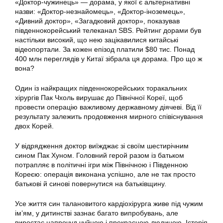
«Доктор-чужинець» — дорама, у якої є альтернативні
назви: «Доктор-незнайомець», «Доктор-іноземець»,
«Дивний доктор», «Загадковий доктор», показував
південнокорейський телеканал SBS. Рейтинг дорами був
настільки високий, що нею зацікавилися китайські
відеопортали. За кожен епізод платили $80 тис. Понад
400 млн переглядів у Китаї зібрала ця дорама. Про що ж
вона?
Один із найкращих південнокорейських торакальних
хірургів Пак Чхоль вирушає до Північної Кореї, щоб
провести операцію важливому державному діячеві. Від її
результату залежить продовження мирного співіснування
двох Корей.
У відрядження доктор виїжджає зі своїм шестирічним
сином Пак Хуном. Головний герой разом із батьком
потрапляє в політичні ігри між Північною і Південною
Кореєю: операція виконана успішно, але не так просто
батькові й синові повернутися на батьківщину.
Усе життя син талановитого кардіохірурга живе під чужим
ім’ям, у дитинстві зазнає багато випробувань, але
виростає напрочуд чуйною і прекрасною людиною. Історія