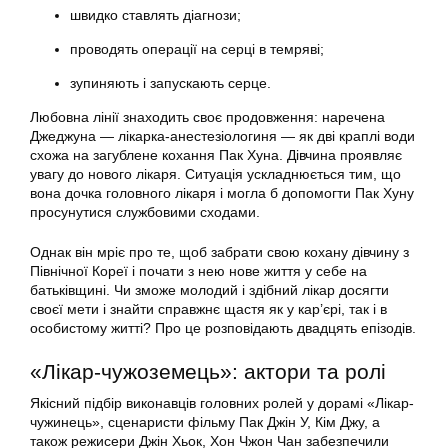
швидко ставлять діагнози;
проводять операції на серці в темряві;
зупиняють і запускають серце.
Любовна лінії знаходить своє продовження: наречена
Джеджуна — лікарка-анестезіологиня — як дві краплі води
схожа на загублене кохання Пак Хуна. Дівчина проявляє
увагу до нового лікаря. Ситуація ускладнюється тим, що
вона дочка головного лікаря і могла б допомогти Пак Хуну
просунутися службовими сходами.
Однак він мріє про те, щоб забрати свою кохану дівчину з
Північної Кореї і почати з нею нове життя у себе на
батьківщині. Чи зможе молодий і здібний лікар досягти
своєї мети і знайти справжнє щастя як у кар’єрі, так і в
особистому житті? Про це розповідають двадцять епізодів.
«Лікар-чужоземець»: актори та ролі
Якісний підбір виконавців головних ролей у дорамі «Лікар-
чужинець», сценаристи фільму Пак Джін У, Кім Джу, а
також режисери Джін Хьок, Хон Чжон Чан забезпечили