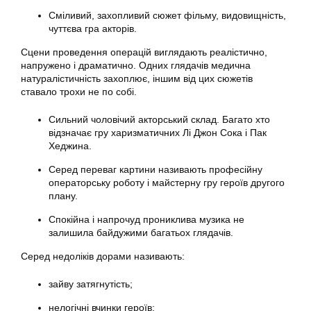
Сміливий, захопливий сюжет фільму, видовищність,
чуттєва гра акторів.
Сцени проведення операцій виглядають реалістично,
напружено і драматично. Одних глядачів медична
натуралістичність захоплює, іншим від цих сюжетів
ставало трохи не по собі.
Сильний чоловічий акторський склад. Багато хто
відзначає гру харизматичних Лі Джон Сока і Пак
Хеджина.
Серед переваг картини називають професійну
операторську роботу і майстерну гру героїв другого
плану.
Спокійна і напрочуд прониклива музика не
залишила байдужими багатьох глядачів.
Серед недоліків дорами називають:
зайву затягнутість;
нелогічні вчинки героїв;