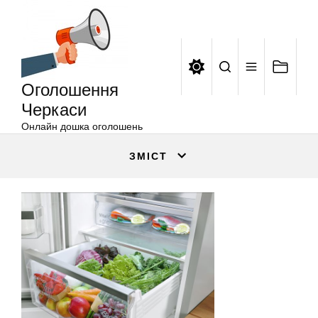
Оголошення
Перейти
Черкаси
до
вмісту
Оголошення
Черкаси
Онлайн дошка оголошень
ЗМІСТ