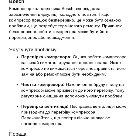
Bosch
Компресор холодильника Bosch відповідає за
забезпечення циркуляції холодного повітря. Якщо
компресор працює безперервно, це може бути ознакою
проблеми, що потребує термінового ремонту. Причиною
безперервної роботи компресора може бути його
перегрів, знос або пошкодження.
Як усунути проблему:
Перевірка компресора:
Оцінка роботи компресора
зазвичай вимагає втручання професіонала. Якщо
компресор не вимикається через несправність, його
заміна або ремонт може бути необхідним.
Чистка компресора:
Накопичення бруду і пилу на
компресорі може призвести до його перегріву, тому
регулярне очищення допоможе уникнути проблем.
Перевірка вентиляції:
Несправна вентиляція може
призводити до перегріву компресора.
Переконайтесь, що повітря вільно циркулює
навколо компресора.
Порада: