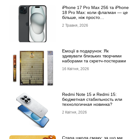
iРhone 17 Рro Мax 256 та iРhone
18 Рro Мax: коли флагман — це
більше, ніж просто
характеристики
2 Травня, 2026
Емоції в подарунок: Як
здивувати близьких творчими
наборами та скретч-постерами
16 Квітня, 2026
Redmi Note 15 и Redmi 15:
бюджетная стабильность или
технологичная новинка?
2 Квітня, 2026
Стара школа смаку: за що ми