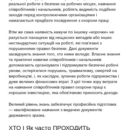
реальної роботи з безпеки на робочих місцях, навчання
співробітників і начальників, роблять видимість подібних
заходів перед контролюючими організаціями і
намагаються придбати посвідчення з охорони праці.
Втім же сама наявність кажучи по іншому «корочки» не
рахується панацеєю від нещасних випадків або інших
нестандартних ситуацій на роботі, які пов’язані з
порушеннями правил безпеки. Дані документи
засвідчують знання того, хто ними володіє. Власне знання
та практичні навички співробітників і начальників
допомагають організувати і підтримувати безпечні робочі
умови, остерігатися порушень, травматизму, смертей на
виробництві, і, як наслідок, зупинки роботи підприємства і
дуже великих фінансових втрат. З цієї точки зору витрати
на навчання співробітників правил охорони праці є
хорошою інвестицією, яка обов’язково приносить доходи.
Великий рівень знань забезпечує професійна підготовка
— кваліфіковане навчання з видачею документів
державного зразка.
ХТО І Як часто ПРОХОДИТЬ