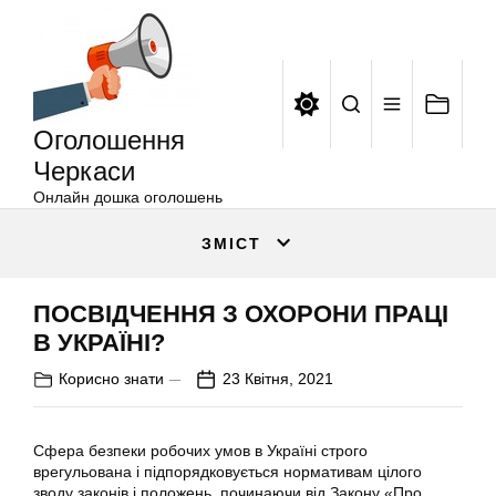
Оголошення
Перейти
Черкаси
до
вмісту
Оголошення
Черкаси
Онлайн дошка оголошень
ЗМІСТ
ПОСВІДЧЕННЯ З ОХОРОНИ ПРАЦІ
В УКРАЇНІ?
Корисно знати
23 Квітня, 2021
Сфера безпеки робочих умов в Україні строго
врегульована і підпорядковується нормативам цілого
зводу законів і положень, починаючи від Закону «Про