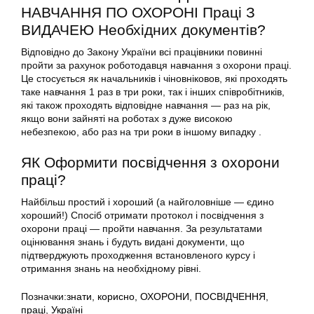
НАВЧАННЯ ПО ОХОРОНІ Праці З
ВИДАЧЕЮ Необхідних документів?
Відповідно до Закону України всі працівники повинні
пройти за рахунок роботодавця навчання з охорони праці.
Це стосується як начальників і чіновніковов, які проходять
таке навчання 1 раз в три роки, так і інших співробітників,
які також проходять відповідне навчання — раз на рік,
якщо вони зайняті на роботах з дуже високою
небезпекою, або раз на три роки в іншому випадку .
ЯК Оформити посвідчення з охорони
праці?
Найбільш простий і хороший (а найголовніше — єдино
хороший!) Спосіб отримати протокол і посвідчення з
охорони праці — пройти навчання. За результатами
оцінювання знань і будуть видані документи, що
підтверджують проходження встановленого курсу і
отримання знань на необхідному рівні.
Позначки:
знати
,
корисно
,
ОХОРОНИ
,
ПОСВІДЧЕННЯ
,
праці
,
Україні