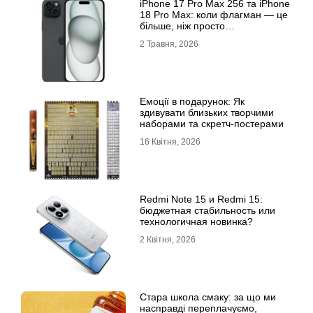
iРhone 17 Рro Мax 256 та iРhone
18 Рro Мax: коли флагман — це
більше, ніж просто
характеристики
2 Травня, 2026
Емоції в подарунок: Як
здивувати близьких творчими
наборами та скретч-постерами
16 Квітня, 2026
Redmi Note 15 и Redmi 15:
бюджетная стабильность или
технологичная новинка?
2 Квітня, 2026
Стара школа смаку: за що ми
насправді переплачуємо,