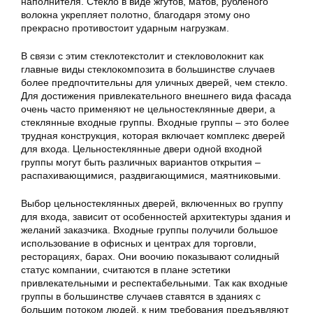
наполнителя. Стекло в виде жгутов, матов, рубленого
волокна укрепляет полотно, благодаря этому оно
прекрасно противостоит ударным нагрузкам.
В связи с этим стеклотекстолит и стекловолокнит как
главные виды стеклокомпозита в большинстве случаев
более предпочтительны для уличных дверей, чем стекло.
Для достижения привлекательного внешнего вида фасада
очень часто применяют не цельностеклянные двери, а
стеклянные входные группы. Входные группы – это более
трудная конструкция, которая включает комплекс дверей
для входа. Цельностеклянные двери одной входной
группы могут быть различных вариантов открытия –
распахивающимися, раздвигающимися, маятниковыми.
Выбор цельностеклянных дверей, включенных во группу
для входа, зависит от особенностей архитектуры здания и
желаний заказчика. Входные группы получили большое
использование в офисных и центрах для торговли,
ресторациях, барах. Они воочию показывают солидный
статус компании, считаются в плане эстетики
привлекательными и респектабельными. Так как входные
группы в большинстве случаев ставятся в зданиях с
большим потоком людей, к ним требования предъявляют