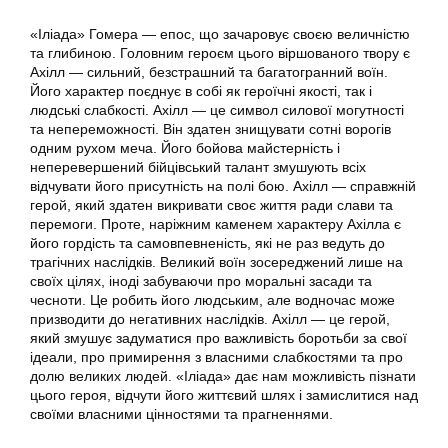
«Іліада» Гомера — епос, що зачаровує своєю величністю
та глибиною. Головним героєм цього віршованого твору є
Ахілл — сильний, безстрашний та багатогранний воїн.
Його характер поєднує в собі як героїчні якості, так і
людські слабкості. Ахілл — це символ силової могутності
та непереможності. Він здатен знищувати сотні ворогів
одним рухом меча. Його бойова майстерність і
неперевершений бійцівський талант змушують всіх
відчувати його присутність на полі бою. Ахілл — справжній
герой, який здатен викривати своє життя ради слави та
перемоги. Проте, наріжним каменем характеру Ахілла є
його гордість та самовпевненість, які не раз ведуть до
трагічних наслідків. Великий воїн зосереджений лише на
своїх цілях, іноді забуваючи про моральні засади та
чесноти. Це робить його людським, але водночас може
призводити до негативних наслідків. Ахілл — це герой,
який змушує задуматися про важливість боротьби за свої
ідеали, про примирення з власними слабкостями та про
долю великих людей. «Іліада» дає нам можливість пізнати
цього героя, відчути його життєвий шлях і замислитися над
своїми власними цінностями та прагненнями.