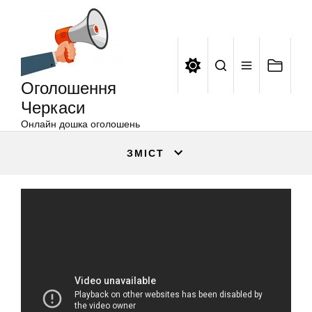
Оголошення
Перейти
Черкаси
до
вмісту
Оголошення
Черкаси
Онлайн дошка оголошень
ЗМІСТ