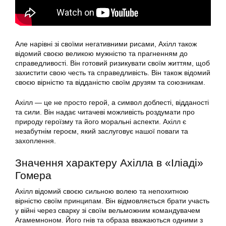
Але нарівні зі своїми негативними рисами, Ахілл також
відомий своєю великою мужністю та прагненням до
справедливості. Він готовий ризикувати своїм життям, щоб
захистити свою честь та справедливість. Він також відомий
своєю вірністю та відданістю своїм друзям та союзникам.
Ахілл — це не просто герой, а символ доблесті, відданості
та сили. Він надає читачеві можливість роздумати про
природу героїзму та його моральні аспекти. Ахілл є
незабутнім героєм, який заслуговує нашої поваги та
захоплення.
Значення характеру Ахілла в «Іліаді»
Гомера
Ахілл відомий своєю сильною волею та непохитною
вірністю своїм принципам. Він відмовляється брати участь
у війні через сварку зі своїм вельможним командувачем
Агамемноном. Його гнів та образа вважаються одними з