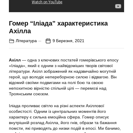
Гомер “Іліада” характеристика
Ахілла
Література
9 Березня, 2021
Ахілл
— одна з ключових постатей гомерівського епосу
«Іліада», який є одним з найвідоміших творів світової
літератури. Ахілл зображений як надзвичайно могутній
герой, що володіє непереборною силою і відвагою. Він
відомий своїми подвигами на полі бою та своєю
непохитною вірністю спільній цілі — перемозі над
Троянським союзом.
Іліада
проливає світло на різні аспекти Ахіллової
особистості. Одним із центральних моментів його
характеру є сильна емоційна сфера. Гомер описує
внутрішній розлад Ахілла, його гнів, образи та бажання
помсти, які приводять до низки подій в епосі. Ми бачимо,