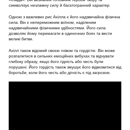
символізує незламну силу й багатогранний характер.
Одною з важливих рис Ахілла є його надзвичайна фізична
сила. Він є непереможним воїном, наділеним
надзвичайними фізичними здібностями. Його сила
дозволяє йому перемагати в одиночних боях та вести
великі битви.
Ахілл також відомий своєю гнівом та гордістю. Він може
розпалитися в сильних емоційних вибухах та відчувати
глибоку образу, якщо його гідність або честь були
порушені. Його гордість також змушує його відмовитися від
боротьби, коли його честь або дігність є під загрозою.