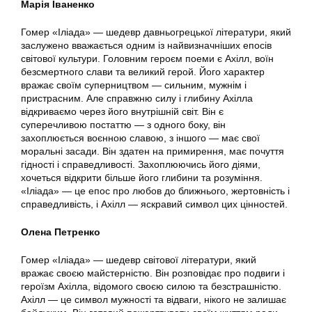
Марія Іваненко
Гомер «Іліада» — шедевр давньогрецької літератури, який
заслужено вважається одним із найвизначніших епосів
світової культури. Головним героєм поеми є Ахілл, воїн
безсмертного слави та великий герой. Його характер
вражає своїм суперництвом — сильним, мужнім і
пристрасним. Але справжню силу і глибину Ахілла
відкриваємо через його внутрішній світ. Він є
суперечливою постаттю — з одного боку, він
захоплюється воєнною славою, з іншого — має свої
моральні засади. Він здатен на примирення, має почуття
гідності і справедливості. Захоплюючись його діями,
хочеться відкрити більше його глибини та розуміння.
«Іліада» — це епос про любов до ближнього, жертовність і
справедливість, і Ахілл — яскравий символ цих цінностей.
Олена Петренко
Гомер «Іліада» — шедевр світової літератури, який
вражає своєю майстерністю. Він розповідає про подвиги і
героїзм Ахілла, відомого своєю силою та безстрашністю.
Ахілл — це символ мужності та відваги, нікого не залишає