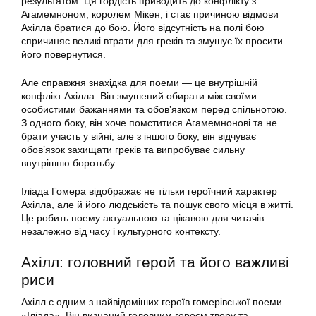
результатом. Ця гордість приводить до конфлікту з
Агамемноном, королем Мікен, і стає причиною відмови
Ахілла братися до бою. Його відсутність на полі бою
спричиняє великі втрати для греків та змушує їх просити
його повернутися.
Але справжня знахідка для поеми — це внутрішній
конфлікт Ахілла. Він змушений обирати між своїми
особистими бажаннями та обов’язком перед спільнотою.
З одного боку, він хоче помститися Агамемнонові та не
брати участь у війні, але з іншого боку, він відчуває
обов’язок захищати греків та випробуває сильну
внутрішню боротьбу.
Іліада Гомера відображає не тільки героїчний характер
Ахілла, але й його людськість та пошук свого місця в житті.
Це робить поему актуальною та цікавою для читачів
незалежно від часу і культурного контексту.
Ахілл: головний герой та його важливі
риси
Ахілл є одним з найвідоміших героїв гомерівської поеми
«Іліада». Він визнаний головним героєм твору та