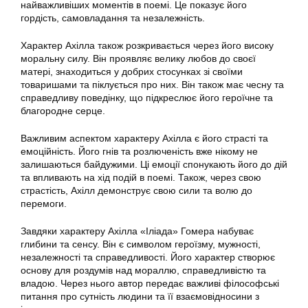
найважливіших моментів в поемі. Це показує його
гордість, самовладання та незалежність.
Характер Ахілла також розкривається через його високу
моральну силу. Він проявляє велику любов до своєї
матері, знаходиться у добрих стосунках зі своїми
товаришами та піклується про них. Він також має чесну та
справедливу поведінку, що підкреслює його героїчне та
благородне серце.
Важливим аспектом характеру Ахілла є його страсті та
емоційність. Його гнів та розлюченість вже нікому не
залишаються байдужими. Ці емоції спонукають його до дій
та впливають на хід подій в поемі. Також, через свою
страстість, Ахілл демонструє свою сили та волю до
перемоги.
Завдяки характеру Ахілла «Іліада» Гомера набуває
глибини та сенсу. Він є символом героїзму, мужності,
незалежності та справедливості. Його характер створює
основу для роздумів над мораллю, справедливістю та
владою. Через нього автор передає важливі філософські
питання про сутність людини та її взаємовідносини з