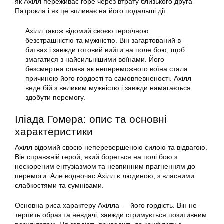
як Ахілл переживає горе через втрату близького друга
Патрокла і як це впливає на його подальші дії.
Ахілл також відомий своєю героїчною
безстрашністю та мужністю. Він загартований в
битвах і завжди готовий вийти на поле бою, щоб
змагатися з найсильнішими воїнами. Його
безсмертна слава як непереможного воїна стала
причиною його гордості та самовпевненості. Ахілл
веде бій з великим мужністю і завжди намагається
здобути перемогу.
Іліада Гомера: опис та основні
характеристики
Ахілл відомий своєю неперевершеною силою та відвагою.
Він справжній герой, який бореться на полі бою з
нескореним ентузіазмом та невпинним прагненням до
перемоги. Але водночас Ахілл є людиною, з власними
слабкостями та сумнівами.
Основна риса характеру Ахілла — його гордість. Він не
терпить образ та невдачі, завжди стримується позитивним