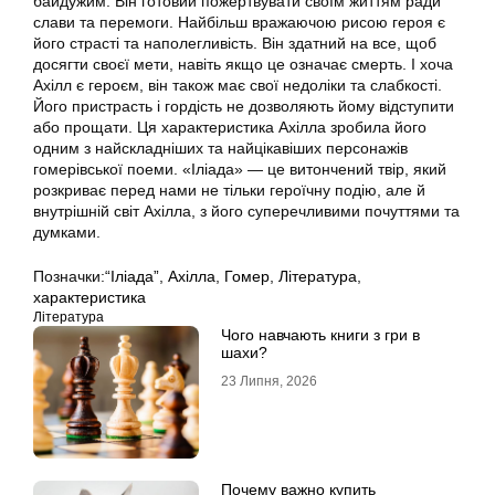
байдужим. Він готовий пожертвувати своїм життям ради
слави та перемоги. Найбільш вражаючою рисою героя є
його страсті та наполегливість. Він здатний на все, щоб
досягти своєї мети, навіть якщо це означає смерть. І хоча
Ахілл є героєм, він також має свої недоліки та слабкості.
Його пристрасть і гордість не дозволяють йому відступити
або прощати. Ця характеристика Ахілла зробила його
одним з найскладніших та найцікавіших персонажів
гомерівської поеми. «Іліада» — це витончений твір, який
розкриває перед нами не тільки героїчну подію, але й
внутрішній світ Ахілла, з його суперечливими почуттями та
думками.
Позначки:
“Іліада”
,
Ахілла
,
Гомер
,
Література
,
характеристика
Література
Чого навчають книги з гри в
шахи?
23 Липня, 2026
Почему важно купить