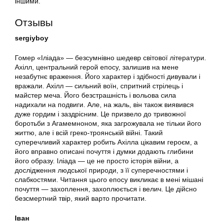
іншими.
Отзывы
sergiyboy
Гомер «Іліада» — безсумнівно шедевр світової літератури.
Ахілл, центральний герой епосу, залишив на мене
незабутнє враження. Його характер і здібності дивували і
вражали. Ахілл — сильний воїн, спритний стрілець і
майстер меча. Його безстрашність і вольова сила
надихали на подвиги. Але, на жаль, він також виявився
дуже гордим і заздрісним. Це призвело до тривожної
боротьби з Агамемноном, яка загрожувала не тільки його
життю, але і всій греко-троянській війні. Такий
суперечливий характер робить Ахілла цікавим героєм, а
його вправно описані почуття і думки додають глибини
його образу. Іліада — це не просто історія війни, а
дослідження людської природи, з її суперечностями і
слабкостями. Читання цього епосу викликає в мені мішані
почуття — захоплення, захоплюється і велич. Це дійсно
безсмертний твір, який варто прочитати.
Іван