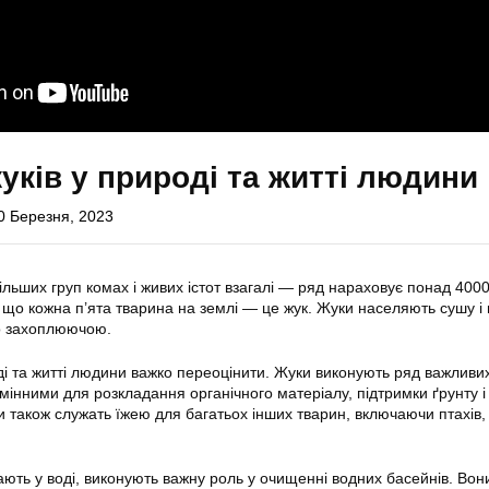
уків у природі та житті людини
0 Березня, 2023
льших груп комах і живих істот взагалі — ряд нараховує понад 4000
що кожна п’ята тварина на землі — це жук. Жуки населяють сушу і в
то захоплюючою.
ді та житті людини важко переоцінити. Жуки виконують ряд важливи
мінними для розкладання органічного матеріалу, підтримки ґрунту і
 також служать їжею для багатьох інших тварин, включаючи птахів, 
ають у воді, виконують важну роль у очищенні водних басейнів. Вон