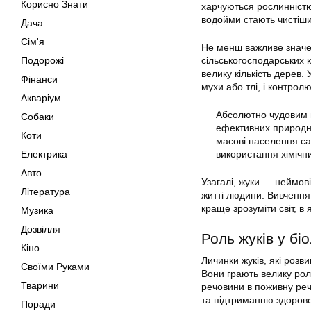
Корисно Знати
харчуються рослинністю
водойми стають чистіши
Дача
Сім'я
Не менш важливе значен
Подорожі
сільськогосподарських 
велику кількість дерев.
Фінанси
мухи або тлі, і контролю
Акваріум
Абсолютно чудовим п
Собаки
ефективних природни
Коти
масові населення са
Електрика
використання хімічни
Авто
Узагалі, жуки — неймовір
Література
житті людини. Вивчення 
краще зрозуміти світ, в
Музика
Дозвілля
Роль жуків у бі
Кіно
Личинки жуків, які розв
Своїми Руками
Вони грають велику рол
Тварини
речовини в поживну реч
та підтриманню здорово
Поради