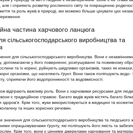
 але і сприяють розвитку рослинного світу та покращенню родючост
життя та роль жуків в природі, ми можемо більше цінувати цих неза
збереження.
ійна частина харчового ланцюга
для сільськогосподарського виробництва та
я
ення для сільськогосподарського виробництва. Вони є незамінним
, допомагаючи у його поверненні, розпушуванні та поживному обро
слини та їх корені, руйнують шкідливих організмів, таких як комахи
ворні організми, що населяють ґрунт. Вони також поліпшують водо- 
ту, сприяючи його водопроникності та водовмісності.
кож відіграють важливу роль. Вони є харчовими ресурсами для люде
 вони є традиційною стравою. Багато видів жуків містять багато білка
ля здоров’я. Крім того, жуки використовуються в медицині та косметиц
колагену та інших корисних речовин.
е значення для сільськогосподарського виробництва та людського 
ними опрацьовувачами ґрунту, які поліпшують його якість та забез
ослин. Крім того, вони є цінними джерелами харчування та матері