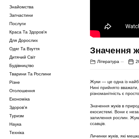
Знайомства
Запчастини
Послуги
Краса Та Здоров'я
Для Дорослих
Значення ж
Одяг Та Взуття
Дитячий Світ
Література
2
Будівництво
Тварини Та Рослини
Жуки — це одна із найбі
Різне
Нині прийнято вважати, 
Оголошення
різноманітність є прос
Економіка
Значення жуків в приро
Здоров'я
екосистемі. Вони є неза
Туризм
запилення рослин. Жуки
ссавців.
Наука
Техніка
Личинки жуків, які мешк