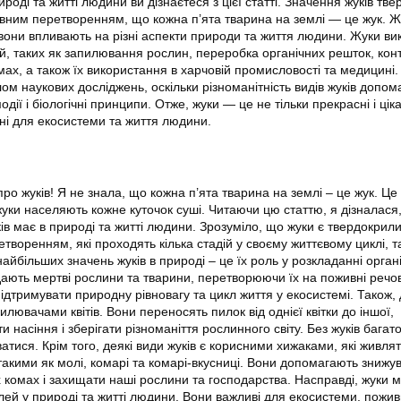
роді та житті людини ви дізнаєтеся з цієї статті. Значення жуків тве
вним перетворенням, що кожна п’ята тварина на землі — це жук. Ж
 вони впливають на різні аспекти природи та життя людини. Жуки в
й, таких як запилювання рослин, переробка органічних решток, кон
мах, а також їх використання в харчовій промисловості та медицині.
м наукових досліджень, оскільки різноманітність видів жуків допом
одії і біологічні принципи. Отже, жуки — це не тільки прекрасні і ціка
нні для екосистеми та життя людини.
про жуків! Я не знала, що кожна п’ята тварина на землі – це жук. Це
жуки населяють кожне куточок суші. Читаючи цю статтю, я дізналася,
ів має в природі та житті людини. Зрозуміло, що жуки є твердокрил
воренням, які проходять кілька стадій у своєму життєвому циклі, т
найбільших значень жуків в природі – це їх роль у розкладанні орган
ають мертві рослини та тварини, перетворюючи їх на поживні речо
дтримувати природну рівновагу та цикл життя у екосистемі. Також, 
илювачами квітів. Вони переносять пилок від однієї квітки до іншої,
насіння і зберігати різноманіття рослинного світу. Без жуків багат
тися. Крім того, деякі види жуків є корисними хижаками, які живля
акими як молі, комарі та комарі-вкусниці. Вони допомагають знижу
х комах і захищати наші рослини та господарства. Насправді, жуки 
лей у природі та житті людини. Вони важливі для екосистеми, пожив