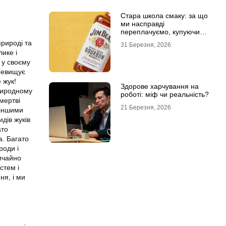
Стара школа смаку: за що
ми насправді
переплачуємо, купуючи
легендарні бренди
природі та
31 Березня, 2026
лике і
 у своєму
еревищує
 жук!
Здорове харчування на
природному
роботі: міф чи реальність?
мертві
21 Березня, 2026
 іншими
дів жуків
ато
а. Багато
роди і
ичайно
стем і
ня, і ми