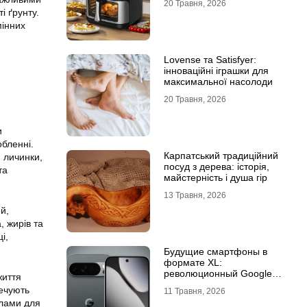
20 Травня, 2026
і ґрунту.
мінних
Lovense та Satisfyer:
інноваційні іграшки для
максимальної насолоди
20 Травня, 2026
и
бленні.
Карпатський традиційний
, личинки,
посуд з дерева: історія,
та
майстерність і душа гір
13 Травня, 2026
й,
, жирів та
і,
Будущие смартфоны в
формате XL:
революционный Google
життя
Pixel 11 Pro XL
печують
11 Травня, 2026
алами для