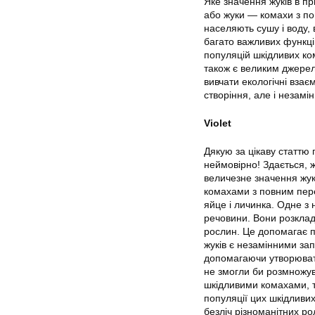
Яке значення жуків в при
або жуки — комахи з по
населяють сушу і воду,
багато важливих функці
популяцій шкідливих ко
також є великим джерело
вивчати екологічні взаєм
створіння, але і незамі
Violet
Дякую за цікаву статтю 
неймовірно! Здається, 
величезне значення жук
комахами з повним перет
яйце і личинка. Одне з 
речовини. Вони розклад
рослин. Це допомагає пі
жуків є незамінними зап
допомагаючи утворювати 
не змогли би розмножува
шкідливими комахами, т
популяції цих шкідливи
безліч різноманітних ро