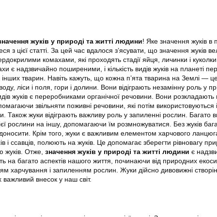
значення жуків у природі та житті людини
! Яке значення жуків в 
ся з цієї статті. За цей час вдалося з’ясувати, що значення жуків ве
ердокрилими комахами, які проходять стадії яйця, личинки і куколки
ахи є надзвичайно поширеними, і кількість видів жуків на планеті п
их інших тварин. Навіть кажуть, що кожна п’ята тварина на Землі — це
оду, ліси і поля, гори і долини. Вони відіграють незамінну роль у 
видів жуків є переробниками органічної речовини. Вони розкладають 
помагаючи звільняти поживні речовини, які потім використовуються
 Також жуки відіграють важливу роль у запиленні рослин. Багато ви
ієї рослини на іншу, допомагаючи їм розмножуватися. Без жуків баг
доносити. Крім того, жуки є важливим елементом харчового ланцюг
в і ссавців, полюють на жуків. Це допомагає зберегти рівновагу при
 жуків. Отже,
значення жуків у природі та житті людини
є надзв
ь на багато аспектів нашого життя, починаючи від природних екоси
ям харчування і запиленням рослин. Жуки дійсно дивовижні створін
х важливий внесок у наш світ.