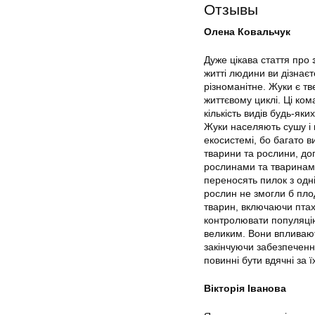
Отзывы
Олена Ковальчук
Дуже цікава стаття про
житті людини ви дізнаєте
різноманітне. Жуки є тв
життєвому циклі. Ці ком
кількість видів будь-як
Жуки населяють сушу і в
екосистемі, бо багато 
тварини та рослини, до
рослинами та тваринами.
переносять пилок з одн
рослин не змогли б пло
тварин, включаючи птахі
контролювати популяцію
великим. Вони впливают
закінчуючи забезпеченн
повинні бути вдячні за ї
Вікторія Іванова