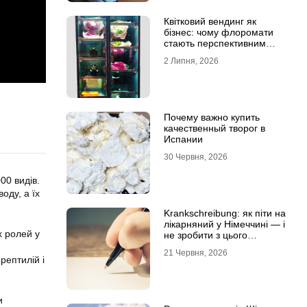
Квітковий вендинг як
бізнес: чому флоромати
стають перспективним
форматом продажу
2 Липня, 2026
Почему важно купить
качественный творог в
Испании
30 Червня, 2026
00 видів.
оду, а їх
Krankschreibung: як піти на
лікарняний у Німеччині — і
х ролей у
не зробити з цього
проблему
21 Червня, 2026
рептилій і
и