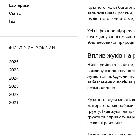
Езотерика
Крім того, жуки багатої
запилювачами рослин, п
Свята
жуків також є хижаками
Їжа
Усі ці фактори підкресл
функціонуванні екосист
збалансованої природи т
ФІЛЬТР ЗА РОКАМИ
Вплив жуків на 
2026
Нині прийнято вважати,
2025
важливу екологічну роль
жуків, такі як бджоли, 
2024
забезпеченню полінізац
2023
розмноженню.
2022
Крім того, жуки мають в
2021
матеріал та хворобами
ґрунту. Інші жуки, нап
ґрунту та сприяють аер
поживні речовини.
Таким чином, значення 