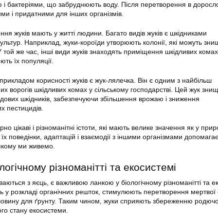
 і бактеріями, що забруднюють воду. Після перетворення в доросло
ми і придатними для інших організмів.
ня жуків мають у житті людини. Багато видів жуків є шкідниками
культур. Наприклад, жуки-короїди утворюють колонії, які можуть зни
 У той же час, інші види жуків знаходять приміщення шкідливих комах
ють їх популяції.
рикладом корисності жуків є жук-лялечка. Він є одним з найбільш
х ворогів шкідливих комах у сільському господарстві. Цей жук зни
дових шкідників, забезпечуючи збільшення врожаю і зниження
х пестицидів.
но цікаві і різноманітні істоти, які мають велике значення як у природ
їх поведінки, адаптацій і взаємодії з іншими організмами допомага
 якому ми живемо.
ологічному різноманітті та екосистемі
иваються з яєць, є важливою ланкою у біологічному різноманітті та е
ь у розкладі органічних решток, стимулюють перетворення мертвої 
овину для ґрунту. Таким чином, жуки сприяють збереженню родючос
го стану екосистеми.