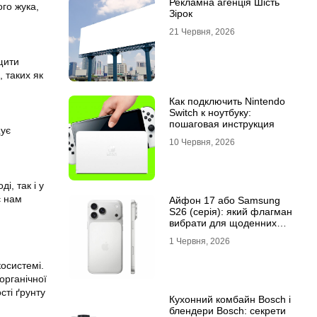
Рекламна агенція Шість
го жука,
Зірок
21 Червня, 2026
щити
, таких як
Как подключить Nintendo
Switch к ноутбуку:
пошаговая инструкция
щує
10 Червня, 2026
і, так і у
є нам
Айфон 17 або Samsung
S26 (серія): який флагман
вибрати для щоденних
завдань
1 Червня, 2026
косистемі.
органічної
ті ґрунту
Кухонний комбайн Bosch і
блендери Bosch: секрети