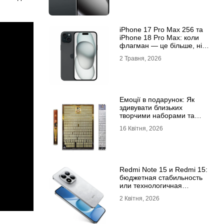
iРhone 17 Рro Мax 256 та
iРhone 18 Рro Мax: коли
флагман — це більше, ніж
просто характеристики
2 Травня, 2026
Емоції в подарунок: Як
здивувати близьких
творчими наборами та
скретч-постерами
16 Квітня, 2026
Redmi Note 15 и Redmi 15:
бюджетная стабильность
или технологичная
новинка?
2 Квітня, 2026