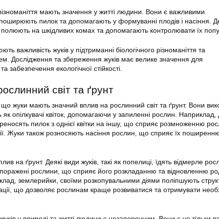
 різноманіття мають значення у житті людини. Вони є важливими
оширюють пилок та допомагають у формуванні плодів і насіння. Де
, полюють на шкідливих комах та допомагають контролювати їх попу
юють важливість жуків у підтриманні біологічного різноманіття та
ем. Дослідження та збереження жуків має велике значення для
а забезпечення екологічної стійкості.
рослинний світ та ґрунт
 що жуки мають значний вплив на рослинний світ та ґрунт. Вони ви
 як опілкувачі квіток, допомагаючи у запиленні рослин. Наприклад, 
переносять пилок з однієї квітки на іншу, що сприяє розмноженню рос
ії. Жуки також розносяють насіння рослин, що сприяє їх поширенню
плив на ґрунт. Деякі види жуків, такі як попелиці, їдять відмерле ро
 поражені рослини, що сприяє його розкладанню та відновленню ро
риклад, землерийки, своїми розкопувальними діями поліпшують струк
ації, що дозволяє рослинам краще розвиватися та отримувати необх
жуків у природі та житті людини є незаперечним. Вони є не тільки 