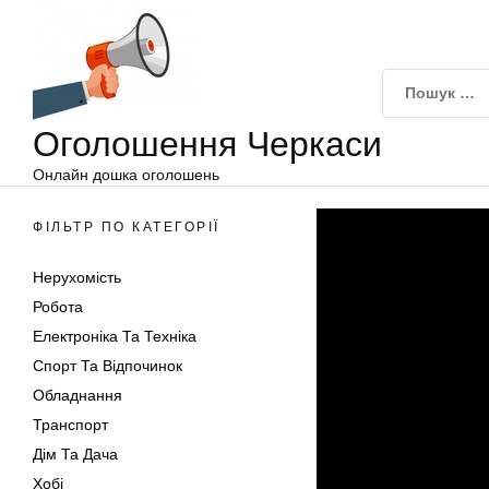
Оголошення
Перейти
Черкаси
до
вмісту
Оголошення Черкаси
Онлайн дошка оголошень
ФІЛЬТР ПО КАТЕГОРІЇ
Нерухомість
Робота
Електроніка Та Техніка
Спорт Та Відпочинок
Обладнання
Транспорт
Дім Та Дача
Хобі