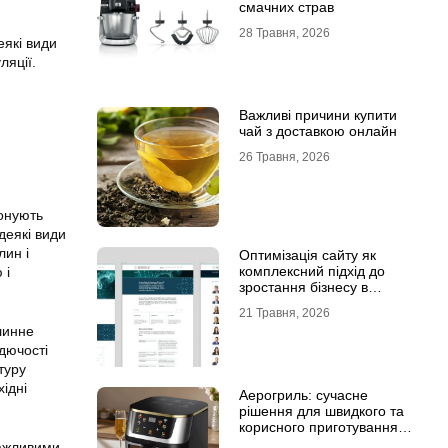
смачних страв
28 Травня, 2026
які види
ляції.
Важливі причини купити
чай з доставкою онлайн
26 Травня, 2026
конують
деякі види
лин і
Оптимізація сайту як
комплексний підхід до
 і
зростання бізнесу в
інтернеті
21 Травня, 2026
слинне
дючості
туру
ідні
Аерогриль: сучасне
рішення для швидкого та
корисного приготування
страв
важливими