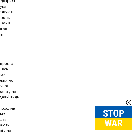
рдокрилі
уки
иконують
троль
 Вони
агає
ві
 просто
 яке
ими
аких як
ічної
вини для
деякі види
о рослин
ться
вати
мають
ні для