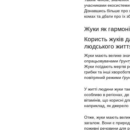
учасниками екосистеми,
Дізнавшись більше про 
комах та дбати про їх 
Жуки як гармон
Користь жуків 
людського житт
Жуки мають велике знач
опрацьовувачами ґрунту
Жуки поїдають мертві ро
грибки та інші хворобот
повітряний режими ґрун
У житті людини жуки та
особливо в регіонах, де
вітамінів, що корисні д
наприклад, як джерело 
Отже, жуки мають велик
загалом. Вони є природ
поживні речовини для р