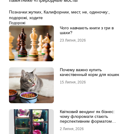
памятнике «Природные мосты
Позначки:
жутких
,
Калифорнии
,
мест
,
не
,
одиночку:
,
подорожі
,
ходите
Подорожі
Чого навчають книги з гри в
шахи?
23 Липня, 2026
Почему важно купить
качественный корм для кошек
15 Липня, 2026
Квітковий вендинг як бізнес:
чому флоромати стають
перспективним форматом
продажу
2 Липня, 2026