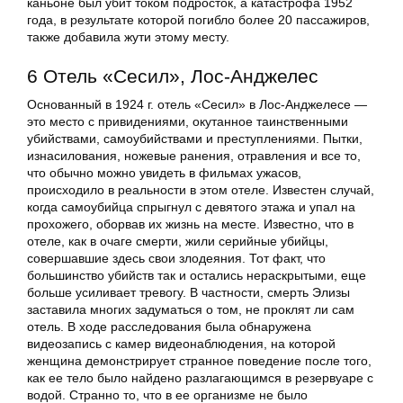
каньоне был убит током подросток, а катастрофа 1952
года, в результате которой погибло более 20 пассажиров,
также добавила жути этому месту.
6 Отель «Сесил», Лос-Анджелес
Основанный в 1924 г. отель «Сесил» в Лос-Анджелесе —
это место с привидениями, окутанное таинственными
убийствами, самоубийствами и преступлениями. Пытки,
изнасилования, ножевые ранения, отравления и все то,
что обычно можно увидеть в фильмах ужасов,
происходило в реальности в этом отеле. Известен случай,
когда самоубийца спрыгнул с девятого этажа и упал на
прохожего, оборвав их жизнь на месте. Известно, что в
отеле, как в очаге смерти, жили серийные убийцы,
совершавшие здесь свои злодеяния. Тот факт, что
большинство убийств так и остались нераскрытыми, еще
больше усиливает тревогу. В частности, смерть Элизы
заставила многих задуматься о том, не проклят ли сам
отель. В ходе расследования была обнаружена
видеозапись с камер видеонаблюдения, на которой
женщина демонстрирует странное поведение после того,
как ее тело было найдено разлагающимся в резервуаре с
водой. Странно то, что в ее организме не было