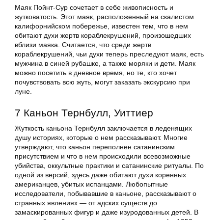
Маяк Пойнт-Сур сочетает в себе живописность и
жутковатость. Этот маяк, расположенный на скалистом
калифорнийском побережье, известен тем, что в нем
обитают духи жертв кораблекрушений, произошедших
вблизи маяка. Считается, что среди жертв
кораблекрушений, чьи духи теперь преследуют маяк, есть
мужчина в синей рубашке, а также моряки и дети. Маяк
можно посетить в дневное время, но те, кто хочет
почувствовать всю жуть, могут заказать экскурсию при
луне.
7 Каньон Тернбулл, Уиттиер
Жуткость каньона Тернбулл заключается в леденящих
душу историях, которые о нем рассказывают. Многие
утверждают, что каньон переполнен сатанинским
присутствием и что в нем происходили всевозможные
убийства, оккультные практики и сатанинские ритуалы. По
одной из версий, здесь даже обитают духи коренных
американцев, убитых испанцами. Любопытные
исследователи, побывавшие в каньоне, рассказывают о
странных явлениях — от адских существ до
замаскированных фигур и даже изуродованных детей. В