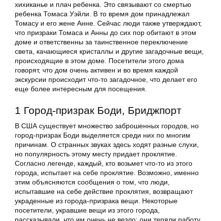
хихиканье и плач ребенка. Это связывают со смертью
ребенка Томаса Уэйли. В то время дом принадлежал
Томасу и его жене Анне. Сейчас люди также утверждают,
что призраки Томаса и Анны до сих пор обитают в этом
доме и ответственны за таинственное переключение
света, качающиеся кристаллы и другие загадочные вещи,
происходящие в этом доме. Посетители этого дома
говорят, что дом очень активен и во время каждой
экскурсии происходит что-то загадочное, что делает его
еще более интересным для посещения.
1 Город-призрак Боди, Бриджпорт
В США существует множество заброшенных городов, но
город-призрак Боди выделяется среди них по многим
причинам. О странных звуках здесь ходят разные слухи,
но популярность этому месту придает проклятие.
Согласно легенде, каждый, кто возьмет что-то из этого
города, испытает на себе проклятие. Возможно, именно
этим объясняются сообщения о том, что люди,
испытавшие на себе действие проклятия, возвращают
украденные из города-призрака вещи. Некоторые
посетители, укравшие вещи из этого города,
рассказывали, что им очень не везло: они теряли работу,