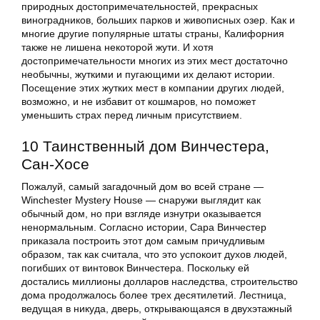
природных достопримечательностей, прекрасных
виноградников, больших парков и живописных озер. Как и
многие другие популярные штаты страны, Калифорния
также не лишена некоторой жути. И хотя
достопримечательности многих из этих мест достаточно
необычны, жуткими и пугающими их делают истории.
Посещение этих жутких мест в компании других людей,
возможно, и не избавит от кошмаров, но поможет
уменьшить страх перед личным присутствием.
10 Таинственный дом Винчестера,
Сан-Хосе
Пожалуй, самый загадочный дом во всей стране —
Winchester Mystery House — снаружи выглядит как
обычный дом, но при взгляде изнутри оказывается
ненормальным. Согласно истории, Сара Винчестер
приказала построить этот дом самым причудливым
образом, так как считала, что это успокоит духов людей,
погибших от винтовок Винчестера. Поскольку ей
достались миллионы долларов наследства, строительство
дома продолжалось более трех десятилетий. Лестница,
ведущая в никуда, дверь, открывающаяся в двухэтажный