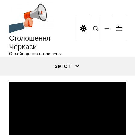
Оголошення
Перейти
Черкаси
до
вмісту
Оголошення
Черкаси
Онлайн дошка оголошень
ЗМІСТ