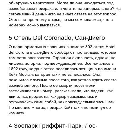
обнаружено наркотиков. Могла ли она находиться под
воздействием призрака или чего-то паранормального? На
сегодняшний день никто не знает ответа на этот вопрос.
Отель по-прежнему открыт, но мы сомневаемся, что в
номерах можно выспаться.
5 Отель Del Coronado, Сан-Диего
О паранормальных явлениях в номере 302 отеля Hotel
del Corona в Сан-Диего сообщают постояльцы, которые
там останавливаются. Странная активность, однако, не
лишена истории, подтверждающей ее. Все началось в
1892 году, когда в отеле поселилась женщина по имени
Кейт Морган, которая так и не выписалась. Она
покончила с жизнью после того, как устала ждать своего
возлюбленного. После ее смерти посетители,
заселившиеся в номер, рассказывали, что видели, как
двигались предметы, как двери закрывались и
открывались сами собой, как повсюду слышались шаги.
По мнению многих, призрак Кейт так и не покинул ее
комнату.
4 Зоопарк Гриффит-Парк, Лос-