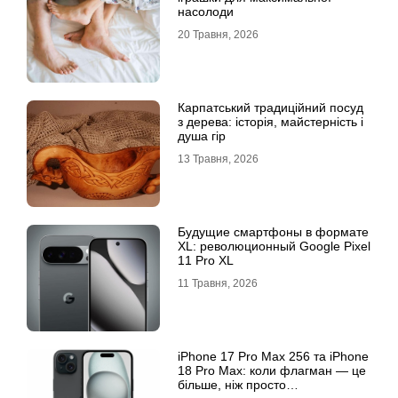
насолоди
20 Травня, 2026
Карпатський традиційний посуд
з дерева: історія, майстерність і
душа гір
13 Травня, 2026
Будущие смартфоны в формате
XL: революционный Google Pixel
11 Pro XL
11 Травня, 2026
iРhone 17 Рro Мax 256 та iРhone
18 Рro Мax: коли флагман — це
більше, ніж просто