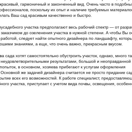
 красивый, гармоничный и законченный вид. Очень часто в подобны
рофессионалов, поскольку их опыт и наличие требуемых материало
елать Ваш сад красивым качественно и быстро.
усадебного участка предполагают весь рабочий спектр — от разра
 заказчиком до озеленения участка в нужной степени. А чтобы Вы о
работой, следует найти опытного дизайнера по ландшафту, которы
рошими знаниями, а еще, что очень важно, прекрасным вкусом.
ева сада хотят самостоятельно обустроить участок, однако, много т
 неудовлетворительными результатами, большой и неоправданной 
 попыток, в основном, хозяева прибегают к услугам оформления
 Основной же задачей дизайнера считается не просто придание са
крытие всех его возможностей. К работе специалист, предоставляю
ого участка, приступает с учетом вида почвы, освещения, особен