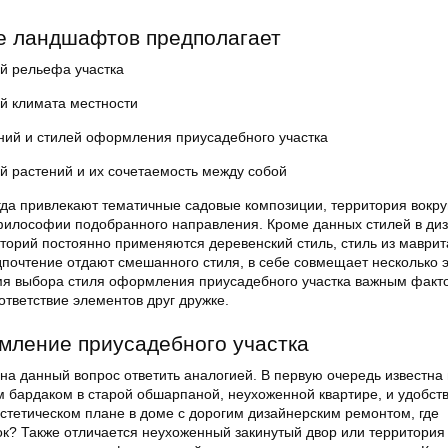
е ландшафтов предполагает
й рельефа участка
й климата местности
ний и стилей оформления приусадебного участка
й растений и их сочетаемость между собой
да привлекают тематичные садовые композиции, территория вокру
философии подобранного направления. Кроме данных стилей в диз
торий постоянно применяются деревенский стиль, стиль из маврит
дпочтение отдают смешанного стиля, в себе совмещает несколько 
мя выбора стиля оформления приусадебного участка важным факт
ответствие элементов друг дружке.
мление приусадебного участка
 на данный вопрос ответить аналогией. В первую очередь известна
 бардаком в старой обшарпаной, неухоженной квартире, и удобст
эстетическом плане в доме с дорогим дизайнерским ремонтом, где
к? Также отличается неухоженный закинутый двор или территория