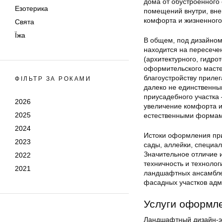
дома от обустроенного 
Езотерика
помещений внутри, вне
комфорта и жизненного
Свята
Їжа
В общем, под дизайном
находится на пересече
(архитектурного, гидро
оформительского мастер
благоустройству приле
ФІЛЬТР ЗА РОКАМИ
далеко не единственны
приусадебного участка
2026
увеличение комфорта и
2025
естественными формам
2024
Истоки оформления приу
2023
сады, аллейки, специа
Значительное отличие 
2022
техничность и техноло
2021
ландшафтных ансамблей
фасадных участков адм
Услуги оформле
Ландшафтный дизайн-эт