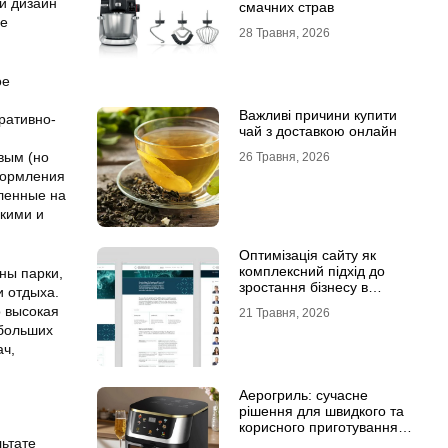
и дизайн
смачних страв
ие
28 Травня, 2026
ое
Важливі причини купити
оративно-
чай з доставкою онлайн
вым (но
26 Травня, 2026
формления
вленные на
скими и
Оптимізація сайту як
комплексний підхід до
ны парки,
зростання бізнесу в
и отдыха.
інтернеті
 высокая
21 Травня, 2026
 больших
ач,
Аерогриль: сучасне
рішення для швидкого та
корисного приготування
ьтате
страв