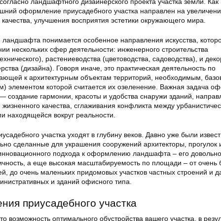
согласно ландшафтного дизайнерского проекта участка земли. Как 
шний оформление приусадебного участка направлен на увеличен
 качества, улучшения восприятия эстетики окружающего мира.
 ландшафта понимается особенное направления искусства, котор
нии нескольких сфер деятельности: инженерного строительства
технического), растениеводства (цветоводства, садоводства), и дек
ства (дизайна). Говоря иначе, это практическая деятельность по
гающей к архитектурным объектам территорий, необходимым, базо
м) элементом которой считается их озеленение. Важная задача о
 — создание гармонии, красоты и удобства снаружи зданий, напра
 жизненного качества, сглаживания конфликта между урбанистиче
и находящейся вокруг реальности.
садебного участка уходят в глубину веков. Давно уже были извест
льно сделанные для украшения сооружений архитекторы, прогулок 
инновационного подхода к оформлению ландшафта – его довольно
гичность, а еще высокая масштабируемость по площади – от очень
, до очень маленьких придомовых участков частных строений и д
инистративных и зданий офисного типа.
ния приусадебного участка
о возможность оптимального обустройства вашего участка, в резул