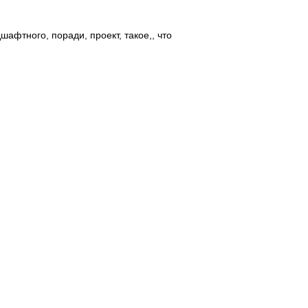
дшафтного
,
поради
,
проект
,
такое,
,
что