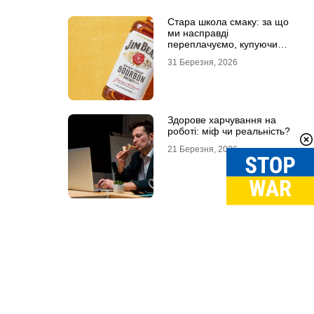
Стара школа смаку: за що
ми насправді
переплачуємо, купуючи
легендарні бренди
31 Березня, 2026
Здорове харчування на
роботі: міф чи реальність?
21 Березня, 2026