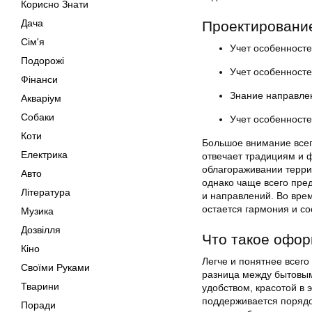
Корисно Знати
Дача
Проектировани
Сім'я
Учет особенносте
Подорожі
Учет особенносте
Фінанси
Знание направле
Акваріум
Собаки
Учет особенносте
Коти
Большое внимание всег
Електрика
отвечает традициям и 
облагораживании терри
Авто
однако чаще всего пре
Література
и направлений. Во вре
остается гармония и со
Музика
Дозвілля
Что такое офор
Кіно
Легче и понятнее всего
Своїми Руками
разница между бытовым
Тварини
удобством, красотой в 
поддерживается порядо
Поради