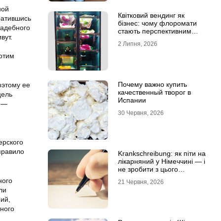
ной
Квітковий вендинг як
ратившись
бізнес: чому флоромати
садебного
стають перспективним
вут.
форматом продажу
2 Липня, 2026
отим
Почему важно купить
оэтому ее
качественный творог в
цель
Испании
н —
30 Червня, 2026
ерского
правило
Krankschreibung: як піти на
лікарняний у Німеччині — і
не зробити з цього
проблему
ного
21 Червня, 2026
ли
ий,
ного