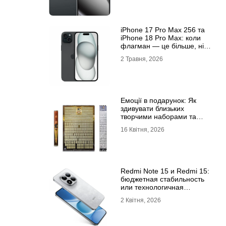
iРhone 17 Рro Мax 256 та
iРhone 18 Рro Мax: коли
флагман — це більше, ніж
просто характеристики
2 Травня, 2026
Емоції в подарунок: Як
здивувати близьких
творчими наборами та
скретч-постерами
16 Квітня, 2026
Redmi Note 15 и Redmi 15:
бюджетная стабильность
или технологичная
новинка?
2 Квітня, 2026