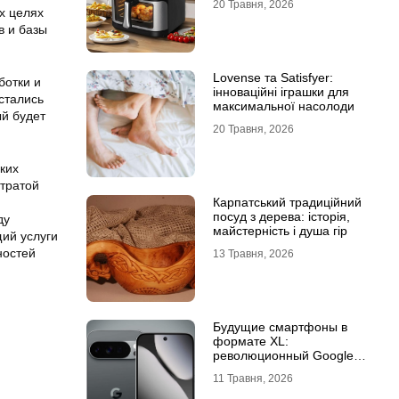
20 Травня, 2026
х целях
в и базы
Lovense та Satisfyer:
ботки и
інноваційні іграшки для
стались
максимальної насолоди
й будет
20 Травня, 2026
аких
тратой
Карпатський традиційний
посуд з дерева: історія,
ду
майстерність і душа гір
щий услуги
ностей
13 Травня, 2026
Будущие смартфоны в
формате XL:
революционный Google
Pixel 11 Pro XL
11 Травня, 2026