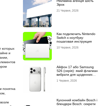
Рекламна агенція Шість
Зірок
21 Червня, 2026
Как подключить Nintendo
Switch к ноутбуку:
пошаговая инструкция
10 Червня, 2026
г которых
айне и
ании,
элементов
ором
Айфон 17 або Samsung
S26 (серія): який флагман
вибрати для щоденних
завдань
1 Червня, 2026
 и понятна
вом,
Кухонний комбайн Bosch і
 возле
блендери Bosch: секрети