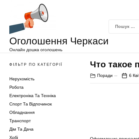
Оголошення
Перейти
Черкаси
до
вмісту
Оголошення Черкаси
Онлайн дошка оголошень
Что такое 
ФІЛЬТР ПО КАТЕГОРІЇ
Поради
6 Кв
Нерухомість
Робота
Електроніка Та Техніка
Спорт Та Відпочинок
Обладнання
Транспорт
Дім Та Дача
Хобі
Оформление приусадебно