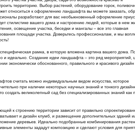
роить территорию. Выбор растений, оборудование горок, поливоч
может относиться к оформлению ландшафта вы можете заказать, об
ссионалы разработают для вас необыкновенный оформление приу
дет стилистике вашего дома и настроению людей, которые в нем жи
ения, освещение участка, беседки и мангалы – все это главная
ования площади участка. Доверьтесь профессионалам, и мы вопл
ость!
специфическая рамка, в которую вложена картина вашего дома. П
но и идеально. Создание идеи ландшафта – это ряд мероприятий, 
ании экономически обоснованного, правильного и красивого дизай
фтов считать можно индивидуальным видом искусства, которое
чительно при наличии некоторых научных знаний и тонкого дизайн
 что создать великолепный сад без специализированных знаний как 
ющей к строению территории зависит от правильно спроектирован
ватывает и дизайн клумб, и размещение дополнительных зданий и
оложение деревьев. Идеально подобранные комбинирования растен
ивные элементы зададут композицию и сделают условия для прият