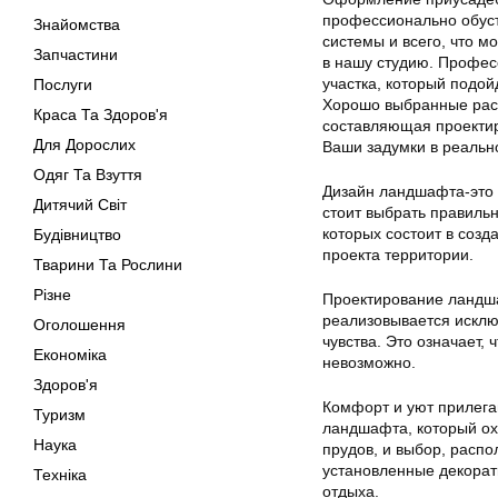
профессионально обуст
Знайомства
системы и всего, что 
Запчастини
в нашу студию. Профе
участка, который подой
Послуги
Хорошо выбранные раст
Краса Та Здоров'я
составляющая проектир
Для Дорослих
Ваши задумки в реальн
Одяг Та Взуття
Дизайн ландшафта-это 
Дитячий Світ
стоит выбрать правиль
которых состоит в созд
Будівництво
проекта территории.
Тварини Та Рослини
Різне
Проектирование ландша
реализовывается исклю
Оголошення
чувства. Это означает,
Економіка
невозможно.
Здоров'я
Комфорт и уют прилега
Туризм
ландшафта, который ох
Наука
прудов, и выбор, расп
установленные декорат
Техніка
отдыха.