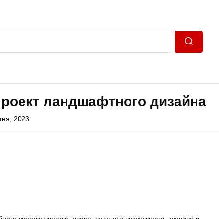
Пошук
проект ландшафтного дизайна
ітня, 2023
го участка участка, двора, сада-это возможность красиво и