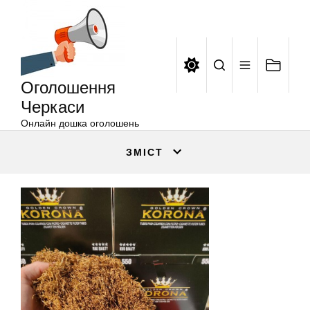
Оголошення
Перейти
Черкаси
до
вмісту
Оголошення
Черкаси
Онлайн дошка оголошень
ЗМІСТ