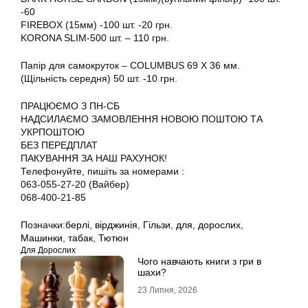
-60
FIREBOX (15мм) -100 шт. -20 грн.
KORONA SLIM-500 шт. – 110 грн.
Папір для самокруток – COLUMBUS 69 X 36 мм.
(Щільність середня) 50 шт. -10 грн.
ПРАЦЮЄМО З ПН-СБ
НАДСИЛАЄМО ЗАМОВЛЕННЯ НОВОЮ ПОШТОЮ ТА
УКРПОШТОЮ
БЕЗ ПЕРЕДПЛАТ
ПАКУВАННЯ ЗА НАШ РАХУНОК!
Телефонуйте, пишіть за номерами :
063-055-27-20 (Вайбер)
068-400-21-85
Позначки:
берлі
,
вірджинія
,
Гільзи
,
для
,
дорослих
,
Машинки
,
табак
,
Тютюн
Для Дорослих
Чого навчають книги з гри в
шахи?
23 Липня, 2026