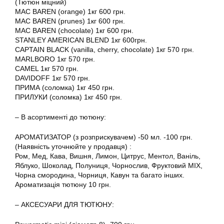
(Тютюн міцний)
MAC BAREN (orange) 1кг 600 грн.
MAC BAREN (prunes) 1кг 600 грн.
MAC BAREN (chocolate) 1кг 600 грн.
STANLEY AMERICAN BLEND 1кг 600грн.
CAPTAIN BLACK (vanilla, cherry, chocolate) 1кг 570 грн.
MARLBORO 1кг 570 грн.
CAMEL 1кг 570 грн.
DAVIDOFF 1кг 570 грн.
ПРИМА (соломка) 1кг 450 грн.
ПРИЛУКИ (соломка) 1кг 450 грн.
– В асортименті до тютюну:
АРОМАТИЗАТОР (з розприскувачем) -50 мл. -100 грн.
(Наявність уточнюйте у продавця) :
Ром, Мед, Кава, Вишня, Лимон, Цитрус, Ментол, Ваніль,
Яблуко, Шоколад, Полуниця, Чорнослив, Фруктовий MIX,
Чорна смородина, Чорниця, Кавун та багато інших.
Ароматизація тютюну 10 грн.
– АКСЕСУАРИ ДЛЯ ТЮТЮНУ: