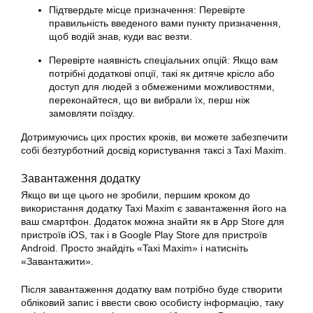
Підтвердьте місце призначення: Перевірте
правильність введеного вами пункту призначення,
щоб водій знав, куди вас везти.
Перевірте наявність спеціальних опцій: Якщо вам
потрібні додаткові опції, такі як дитяче крісло або
доступ для людей з обмеженими можливостями,
переконайтеся, що ви вибрали їх, перш ніж
замовляти поїздку.
Дотримуючись цих простих кроків, ви можете забезпечити
собі безтурботний досвід користування
таксі
з Taxi Maxim.
Завантаження
додатку
Якщо ви ще цього не зробили, першим кроком до
використання
додатку
Taxi Maxim є завантаження його на
ваш смартфон. Додаток можна знайти як в App Store для
пристроїв iOS, так і в Google Play Store для пристроїв
Android. Просто знайдіть «Taxi Maxim» і натисніть
«Завантажити».
Після завантаження
додатку
вам потрібно буде створити
обліковий запис і ввести свою особисту інформацію, таку