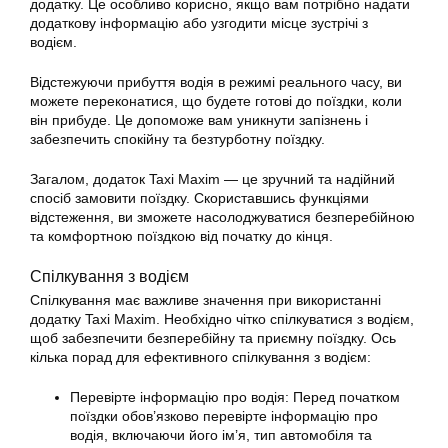
додатку
. Це особливо корисно, якщо вам потрібно надати
додаткову інформацію або узгодити місце зустрічі з
водієм.
Відстежуючи прибуття водія в режимі реального часу, ви
можете переконатися, що будете готові до поїздки, коли
він прибуде. Це допоможе вам уникнути запізнень і
забезпечить спокійну та безтурботну поїздку.
Загалом, додаток Taxi Maxim — це зручний та надійний
спосіб замовити поїздку. Скориставшись функціями
відстеження, ви зможете насолоджуватися безперебійною
та комфортною поїздкою від початку до кінця.
Спілкування з водієм
Спілкування має важливе значення при використанні
додатку
Taxi Maxim. Необхідно чітко спілкуватися з водієм,
щоб забезпечити безперебійну та приємну поїздку. Ось
кілька порад для ефективного спілкування з водієм:
Перевірте інформацію про водія: Перед початком
поїздки обов’язково перевірте інформацію про
водія, включаючи його ім’я, тип автомобіля та