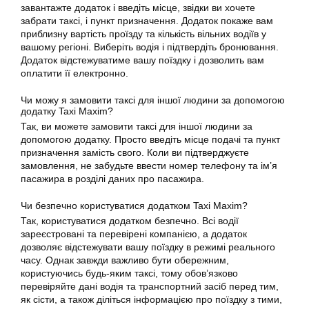
завантажте додаток і введіть місце, звідки ви хочете
забрати
таксі
, і пункт призначення. Додаток покаже вам
приблизну вартість проїзду та кількість вільних водіїв у
вашому регіоні. Виберіть водія і підтвердіть бронювання.
Додаток відстежуватиме вашу поїздку і дозволить вам
оплатити її електронно.
Чи можу я замовити
таксі
для іншої людини за допомогою
додатку
Taxi Maxim?
Так, ви можете замовити
таксі
для іншої людини за
допомогою
додатку
. Просто введіть місце подачі та пункт
призначення замість свого. Коли ви підтверджуєте
замовлення, не забудьте ввести номер телефону та ім’я
пасажира в розділі даних про пасажира.
Чи безпечно користуватися додатком Taxi Maxim?
Так, користуватися додатком безпечно. Всі водії
зареєстровані та перевірені компанією, а додаток
дозволяє відстежувати вашу поїздку в режимі реального
часу. Однак завжди важливо бути обережним,
користуючись будь-яким
таксі
, тому обов’язково
перевіряйте дані водія та транспортний засіб перед тим,
як сісти, а також діліться інформацією про поїздку з тими,