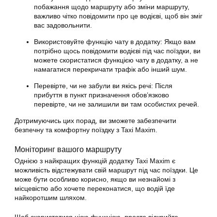
побажання щодо маршруту або зміни маршруту,
важливо чітко повідомити про це водієві, щоб він зміг
вас задовольнити.
Використовуйте функцію чату в
додатку
: Якщо вам
потрібно щось повідомити водієві під час поїздки, ви
можете скористатися функцією чату в
додатку
, а не
намагатися перекричати трафік або інший шум.
Перевірте, чи не забули ви якісь речі: Після
прибуття в пункт призначення обов’язково
перевірте, чи не залишили ви там особистих речей.
Дотримуючись цих порад, ви зможете забезпечити
безпечну та комфортну поїздку з Taxi Maxim.
Моніторинг вашого маршруту
Однією з найкращих функцій
додатку
Taxi Maxim є
можливість відстежувати свій маршрут під час поїздки. Це
може бути особливо корисно, якщо ви незнайомі з
місцевістю або хочете переконатися, що водій їде
найкоротшим шляхом.