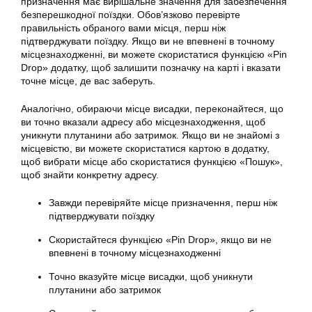
призначення має вирішальне значення для забезпечення
безперешкодної поїздки. Обов’язково перевірте
правильність обраного вами місця, перш ніж
підтверджувати поїздку. Якщо ви не впевнені в точному
місцезнаходженні, ви можете скористатися функцією «Pin
Drop»
додатку
, щоб залишити позначку на карті і вказати
точне місце, де вас заберуть.
Аналогічно, обираючи місце висадки, переконайтеся, що
ви точно вказали адресу або місцезнаходження, щоб
уникнути плутанини або затримок. Якщо ви не знайомі з
місцевістю, ви можете скористатися картою в
додатку
,
щоб вибрати місце або скористатися функцією «Пошук»,
щоб знайти конкретну адресу.
Завжди перевіряйте місце призначення, перш ніж
підтверджувати поїздку
Скористайтеся функцією «Pin Drop», якщо ви не
впевнені в точному місцезнаходженні
Точно вказуйте місце висадки, щоб уникнути
плутанини або затримок