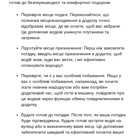
готові до безперешкодної та комфортної подорожі.
Перевірте місце подачі: Переконайтеся, що
позначка місцезнаходження в
додатку
точно
відображає місце, де ви хочете, щоб вас забрали.
Це допоможе водієві уникнути плутанини та
затримок.
Підготуйте місце призначення: Перш ніж замовляти
поїздку, введіть місце призначення в додаток, щоб
водій знав, куди вас везти, і міг ефективно
спланувати маршрут.
Перевірте, чи є у вас особливі побажання: Якщо у
вас є особливі побажання, наприклад, ви хочете
їхати певним маршрутом або вам потрібен
додатковий час, щоб сісти в машину, повідомте про
це водієві через функцію обміну повідомленнями в
додатку
.
Будьте готові до поїздки: Після того, як ваша поїздка
буде підтверджена, будьте готові зустріти водія на
вулиці або в зазначеному вами місці. Це допоможе
забезпечити швидкий та ефективний початок вашої