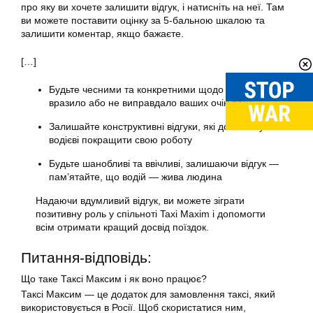
про яку ви хочете залишити відгук, і натисніть на неї. Там
ви можете поставити оцінку за 5-бальною шкалою та
залишити коментар, якщо бажаєте.
[…]
Будьте чесними та конкретними щодо того, що вас
вразило або не виправдало ваших очікувань
Залишайте конструктивні відгуки, які допоможуть
водієві покращити свою роботу
Будьте шанобливі та ввічливі, залишаючи відгук —
пам’ятайте, що водій — жива людина
Надаючи вдумливий відгук, ви можете зіграти
позитивну роль у спільноті Taxi Maxim і допомогти
всім отримати кращий досвід поїздок.
Питання-відповідь:
Що таке
Таксі Максим
і як воно працює?
Таксі Максим
— це додаток для замовлення
таксі
, який
використовується в Росії. Щоб скористатися ним,