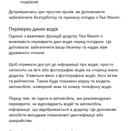
подорожі.
Дотримуючись цих простих кроків, ви допоможете
забезпечити безтурботну та приємну поїздку з Taxi Maxim.
Перевірка даних водія
Однією з важливих функцій
додатку
Taxi Maxim є
можливість перевірити дані водія перед поїздкою. Це
допомагає забезпечити вашу безпеку та надає вам
душевного спокою.
Щоб отримати доступ до інформації про водія, просто
натисніть на ім’я або фотографію водія на сторінці мапи
додатку
. З’явиться вікно з фотографією водія, його ім’ям
та рейтингом. Також буде показано марку та модель
автомобіля, номерний знак та номер телефону водія.
Перед тим, як сідати в автомобіль, ми рекомендуємо
перевірити, чи відповідають водій та автомобіль
інформації, що відображається в
додатку
. Це допоможе
запобігти випадкам помилкової ідентифікації або
шахрайства.