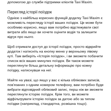
допомогою до служби підтримки клієнтів Taxi Maxim.
Перегляд історії поїздок
Однією з найбільш корисних функцій
додатку
Taxi Maxim є
можливість перегляду історії ваших поїздок. Це може бути
особливо корисно, якщо вам потрібно відстежувати свої
витрати або якщо ви хочете оцінити водія та залишити
відгук про нього.
Щоб отримати доступ до історії поїздок, просто відкрийте
додаток і натисніть на кнопку меню у верхньому лівому
куті. Там виберіть «Історія поїздок», і ви зможете побачити
список всіх ваших минулих поїздок. Ви також можете
переглянути більш детальну інформацію про кожну
поїздку, натиснувши на неї.
Майте на увазі, що якщо у вас є кілька облікових записів,
пов’язаних з одним номером телефону, вам потрібно буде
вибрати відповідний обліковий запис, перш ніж ви зможете
переглянути історію поїздок. Крім того, ви можете
відфільтрувати історію поїздок за датою або за типом
поїздки (наприклад, стандартна, розкішна тощо).