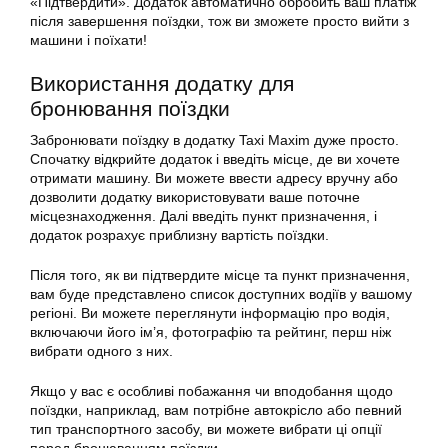
«Підтвердити». Додаток автоматично обробить ваш платіж
після завершення поїздки, тож ви зможете просто вийти з
машини і поїхати!
Використання
додатку
для
бронювання поїздки
Забронювати поїздку в
додатку
Taxi Maxim дуже просто.
Спочатку відкрийте додаток і введіть місце, де ви хочете
отримати машину. Ви можете ввести адресу вручну або
дозволити
додатку
використовувати ваше поточне
місцезнаходження. Далі введіть пункт призначення, і
додаток розрахує приблизну вартість поїздки.
Після того, як ви підтвердите місце та пункт призначення,
вам буде представлено список доступних водіїв у вашому
регіоні. Ви можете переглянути інформацію про водія,
включаючи його ім’я, фотографію та рейтинг, перш ніж
вибрати одного з них.
Якщо у вас є особливі побажання чи вподобання щодо
поїздки, наприклад, вам потрібне автокрісло або певний
тип транспортного засобу, ви можете вибрати ці опції