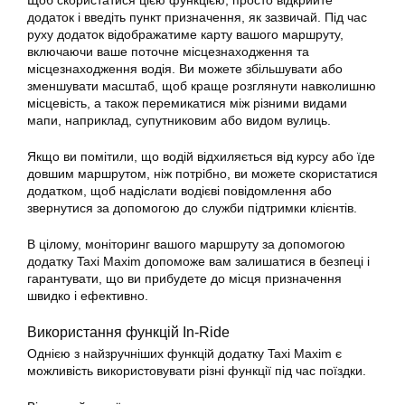
Щоб скористатися цією функцією, просто відкрийте
додаток і введіть пункт призначення, як зазвичай. Під час
руху додаток відображатиме карту вашого маршруту,
включаючи ваше поточне місцезнаходження та
місцезнаходження водія. Ви можете збільшувати або
зменшувати масштаб, щоб краще розглянути навколишню
місцевість, а також перемикатися між різними видами
мапи, наприклад, супутниковим або видом вулиць.
Якщо ви помітили, що водій відхиляється від курсу або їде
довшим маршрутом, ніж потрібно, ви можете скористатися
додатком, щоб надіслати водієві повідомлення або
звернутися за допомогою до служби підтримки клієнтів.
В цілому, моніторинг вашого маршруту за допомогою
додатку
Taxi Maxim допоможе вам залишатися в безпеці і
гарантувати, що ви прибудете до місця призначення
швидко і ефективно.
Використання функцій In-Ride
Однією з найзручніших функцій
додатку
Taxi Maxim є
можливість використовувати різні функції під час поїздки.