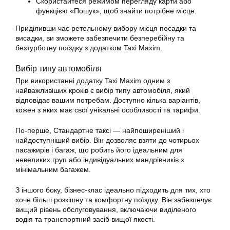
Скористайтеся режимом перегляду карти або
функцією «Пошук», щоб знайти потрібне місце.
Приділивши час ретельному вибору місця посадки та
висадки, ви зможете забезпечити безперебійну та
безтурботну поїздку з додатком Taxi Maxim.
Вибір типу автомобіля
При використанні
додатку
Taxi Maxim одним з
найважливіших кроків є вибір типу автомобіля, який
відповідає вашим потребам. Доступно кілька варіантів,
кожен з яких має свої унікальні особливості та тарифи.
По-перше, Стандартне
таксі
— найпоширеніший і
найдоступніший вибір. Він дозволяє взяти до чотирьох
пасажирів і багаж, що робить його ідеальним для
невеликих груп або індивідуальних мандрівників з
мінімальним багажем.
З іншого боку, бізнес-клас ідеально підходить для тих, хто
хоче більш розкішну та комфортну поїздку. Він забезпечує
вищий рівень обслуговування, включаючи виділеного
водія та транспортний засіб вищої якості.