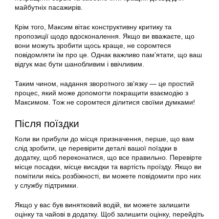
майбутніх пасажирів.
Крім того,
Максим
вітає конструктивну критику та
пропозиції щодо вдосконалення. Якщо ви вважаєте, що
вони можуть зробити щось краще, не соромтеся
повідомляти їм про це. Однак важливо пам’ятати, що ваш
відгук має бути шанобливим і ввічливим.
Таким чином, надання зворотного зв’язку — це простий
процес, який може допомогти покращити взаємодію з
Максимом. Тож не соромтеся ділитися своїми думками!
Після поїздки
Коли ви прибули до місця призначення, перше, що вам
слід зробити, це перевірити деталі вашої поїздки в
додатку
, щоб переконатися, що все правильно. Перевірте
місце посадки, місце висадки та вартість проїзду. Якщо ви
помітили якісь розбіжності, ви можете повідомити про них
у службу підтримки.
Якщо у вас був винятковий водій, ви можете залишити
оцінку та чайові в
додатку
. Щоб залишити оцінку, перейдіть