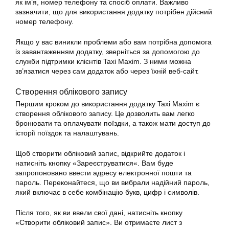
як ім’я, номер телефону та спосіб оплати. Важливо
зазначити, що для використання
додатку
потрібен дійсний
номер телефону.
Якщо у вас виникли проблеми або вам потрібна допомога
із завантаженням
додатку
, зверніться за допомогою до
служби підтримки клієнтів Taxi Maxim. З ними можна
зв’язатися через сам додаток або через їхній веб-сайт.
Створення облікового запису
Першим кроком до використання
додатку
Taxi Maxim є
створення облікового запису. Це дозволить вам легко
бронювати та оплачувати поїздки, а також мати доступ до
історії поїздок та налаштувань.
Щоб створити обліковий запис, відкрийте додаток і
натисніть кнопку «Зареєструватися«. Вам буде
запропоновано ввести адресу електронної пошти та
пароль. Переконайтеся, що ви вибрали надійний пароль,
який включає в себе комбінацію букв, цифр і символів.
Після того, як ви ввели свої дані, натисніть кнопку
«Створити обліковий запис». Ви отримаєте лист з