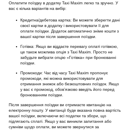
Оплатити поїздку в
додатку
Taxi Maxim легко та зручно. У
вас є кілька варіантів на вибір:
Кредитна/дебетова картка: Ви можете зберегти дані
своєї картки в
додатку
і використовувати її для
оплати поїздки. Додаток автоматично зніме кошти з
вашої картки після завершення поїздки.
Готівка: Якщо ви віддаєте перевагу оплаті готівкою,
це також можлива опція з Taxi Maxim. Просто не
забудьте вибрати опцію «Готівка» при бронюванні
поїздки.
Промокоди: Час від часу Taxi Maxim пропонує
промокоди, які можна використовувати для
отримання знижок або безкоштовних поїздок. Якщо
у вас є промокод, обов’язково введіть його перед
бронюванням поїздки.
Після завершення поїздки ви отримаєте квитанцію на
електронну пошту. У квитанції буде вказана повна вартість
вашої поїздки, включаючи всі податки та збори, що
підлягають сплаті. Якщо у вас виникли запитання або
сумніви щодо оплати, ви можете звернутися за