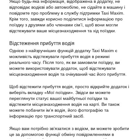
Якщо будь-яка інформація, відображена в
додатку
, не
відповідає водієві або автомобілю, не сідайте в машину і
повідомте про проблему в службу підтримки Taxi Maxim.
Крім того, завжди корисно поділитися інформацією про
поїздку з друзями або членами сім’ї, щоб вони могли
відстежувати ваше місцезнаходження та хід поїздки.
Відстеження прибуття водія
Однією з найзручніших функцій
додатку
Taxi Maxim є
можливість відстежувати прибуття водія в режимі
реального часу. Після того, як ви замовили поїздку, ви
можете використовувати додаток, щоб відстежувати
місцезнаходження водія та очікуваний час його прибуття.
Щоб відстежити прибуття водія, просто відкрийте додаток і
виберіть вкладку «Мої поїздки». Звідси ви можете
переглянути статус вашої майбутньої поїздки та
відстежити місцезнаходження водія на карті. Ви також
можете побачити ім’я водія, його фотографію та
інформацію про транспортний засіб.
Якщо вам потрібно зв’язатися з водієм, ви можете зробити
це за допомогою функції обміну повідомленнями в