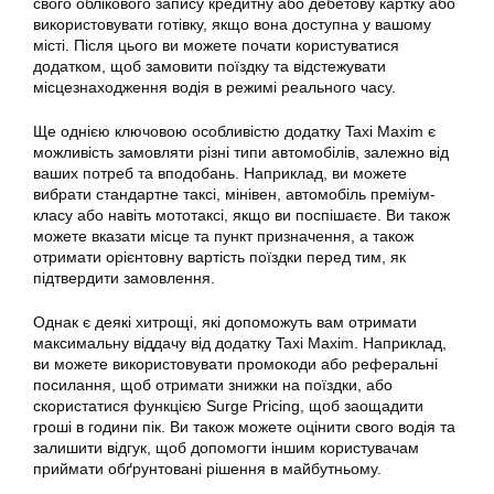
свого облікового запису кредитну або дебетову картку або
використовувати готівку, якщо вона доступна у вашому
місті. Після цього ви можете почати користуватися
додатком, щоб замовити поїздку та відстежувати
місцезнаходження водія в режимі реального часу.
Ще однією ключовою особливістю
додатку
Taxi Maxim є
можливість замовляти різні типи автомобілів, залежно від
ваших потреб та вподобань. Наприклад, ви можете
вибрати стандартне
таксі
, мінівен, автомобіль преміум-
класу або навіть мототаксі, якщо ви поспішаєте. Ви також
можете вказати місце та пункт призначення, а також
отримати орієнтовну вартість поїздки перед тим, як
підтвердити замовлення.
Однак є деякі хитрощі, які допоможуть вам отримати
максимальну віддачу від
додатку
Taxi Maxim. Наприклад,
ви можете використовувати промокоди або реферальні
посилання, щоб отримати знижки на поїздки, або
скористатися функцією Surge Pricing, щоб заощадити
гроші в години пік. Ви також можете оцінити свого водія та
залишити відгук, щоб допомогти іншим користувачам
приймати обґрунтовані рішення в майбутньому.