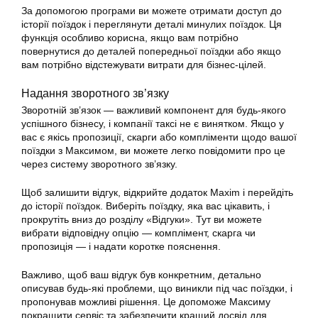
За допомогою програми ви можете отримати доступ до
історії поїздок і переглянути деталі минулих поїздок. Ця
функція особливо корисна, якщо вам потрібно
повернутися до деталей попередньої поїздки або якщо
вам потрібно відстежувати витрати для бізнес-цілей.
Надання зворотного зв’язку
Зворотній зв’язок — важливий компонент для будь-якого
успішного бізнесу, і компанії
таксі
не є винятком. Якщо у
вас є якісь пропозиції, скарги або компліменти щодо вашої
поїздки з Максимом, ви можете легко повідомити про це
через систему зворотного зв’язку.
Щоб залишити відгук, відкрийте додаток Maxim і перейдіть
до історії поїздок. Виберіть поїздку, яка вас цікавить, і
прокрутіть вниз до розділу «Відгуки». Тут ви можете
вибрати відповідну опцію — комплімент, скарга чи
пропозиція — і надати коротке пояснення.
Важливо, щоб ваш відгук був конкретним, детально
описував будь-які проблеми, що виникли під час поїздки, і
пропонував можливі рішення. Це допоможе Максиму
покращити сервіс та забезпечити кращий досвід для