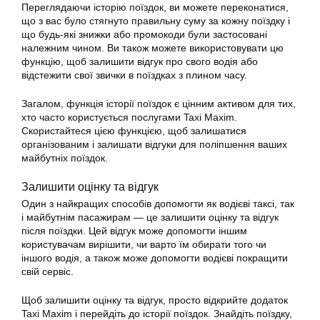
Переглядаючи історію поїздок, ви можете переконатися,
що з вас було стягнуто правильну суму за кожну поїздку і
що будь-які знижки або промокоди були застосовані
належним чином. Ви також можете використовувати цю
функцію, щоб залишити відгук про свого водія або
відстежити свої звички в поїздках з плином часу.
Загалом, функція історії поїздок є цінним активом для тих,
хто часто користується послугами Taxi Maxim.
Скористайтеся цією функцією, щоб залишатися
організованим і залишати відгуки для поліпшення ваших
майбутніх поїздок.
Залишити оцінку та відгук
Один з найкращих способів допомогти як водієві
таксі
, так
і майбутнім пасажирам — це залишити оцінку та відгук
після поїздки. Цей відгук може допомогти іншим
користувачам вирішити, чи варто їм обирати того чи
іншого водія, а також може допомогти водієві покращити
свій сервіс.
Щоб залишити оцінку та відгук, просто відкрийте додаток
Taxi Maxim і перейдіть до історії поїздок. Знайдіть поїздку,