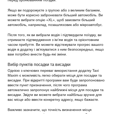
перед бронюванням поїздки.
Якщо ви подорожуєте з групою або з великим багажем,
може бути корисно забронювати більший автомобіль. Ви
можете вибрати опцію «XL», щоб замовити більший
автомобіль, наприклад, позашляховик або мікроавтобус.
Після того, як ви вибрали водія і підтвердили поїздку, ви
отримаєте підтвердження з ім’ям водія та орієнтовним
часом прибуття. Ви можете відстежувати прогрес вашого
водія в
додатку
і зв’язуватися з ним безпосередньо, якщо
вам потрібно внести будь-які зміни.
Вибір пунктів посадки та висадки
Однією з ключових переваг використання
додатку
Taxi
Maxim є можливість легко обирати місця для посадки та
висадки. При відкритті програми вам буде запропоновано
ввести пункт призначення, після чого програма
автоматично запропонує найближчі місця для посадки та
висадки. Звідти ви можете вибрати найбільш зручне для
вас місце або ввести конкретну адресу, якщо бажаєте.
Важливо зазначити, що точність визначення місця