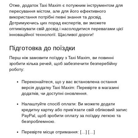
Отже, додаток Taxi Maxim є потужним інструментом для
пересування містом, але для його ефективного
використання потрібні певні знання та досвід.
Дотримуючись цих порад
експертів
, ви зможете
оптимізувати свій досвід і насолодитися перевагами цієї
інноваційної технології. Щасливої дороги!
Підготовка до поїздки
Перш ніж замовити поїздку з Taxi Maxim, ви повинні
зробити кілька речей, щоб забезпечити безперебійну
роботу:
Переконайтеся, що у вас встановлена остання
версія
додатку
Taxi Maxim: Перевірте в магазині
додатків, чи доступні оновлення.
Налаштуйте спосіб оплати: Ви можете додати
кредитну картку або прив’язати свій обліковий запис
PayPal, щоб зробити оплату за поїздку легкою та
безпроблемною.
Перевірте місце отримання: […] […]