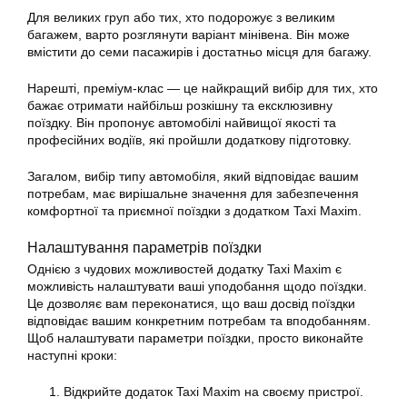
Для великих груп або тих, хто подорожує з великим
багажем, варто розглянути варіант мінівена. Він може
вмістити до семи пасажирів і достатньо місця для багажу.
Нарешті, преміум-клас — це найкращий вибір для тих, хто
бажає отримати найбільш розкішну та ексклюзивну
поїздку. Він пропонує автомобілі найвищої якості та
професійних водіїв, які пройшли додаткову підготовку.
Загалом, вибір типу автомобіля, який відповідає вашим
потребам, має вирішальне значення для забезпечення
комфортної та приємної поїздки з додатком Taxi Maxim.
Налаштування параметрів поїздки
Однією з чудових можливостей
додатку
Taxi Maxim є
можливість налаштувати ваші уподобання щодо поїздки.
Це дозволяє вам переконатися, що ваш досвід поїздки
відповідає вашим конкретним потребам та вподобанням.
Щоб налаштувати параметри поїздки, просто виконайте
наступні кроки:
Відкрийте додаток Taxi Maxim на своєму пристрої.