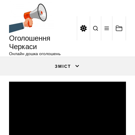
Оголошення
Перейти
Черкаси
до
вмісту
Оголошення
Черкаси
Онлайн дошка оголошень
ЗМІСТ