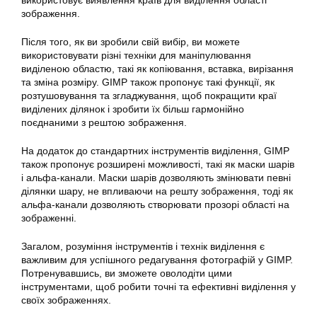
зображення.
Після того, як ви зробили свій вибір, ви можете
використовувати різні техніки для маніпулювання
виділеною областю, такі як копіювання, вставка, вирізання
та зміна розміру.
GIMP
також пропонує такі функції, як
розтушовування та згладжування, щоб покращити краї
виділених ділянок і зробити їх більш гармонійно
поєднаними з рештою зображення.
На додаток до стандартних інструментів виділення,
GIMP
також пропонує розширені можливості, такі як маски шарів
і альфа-канали. Маски шарів дозволяють змінювати певні
ділянки шару, не впливаючи на решту зображення, тоді як
альфа-канали дозволяють створювати прозорі області на
зображенні.
Загалом, розуміння інструментів і технік виділення є
важливим для успішного редагування
фотографій
у GIMP.
Потренувавшись, ви зможете оволодіти цими
інструментами, щоб робити точні та ефективні виділення у
своїх зображеннях.