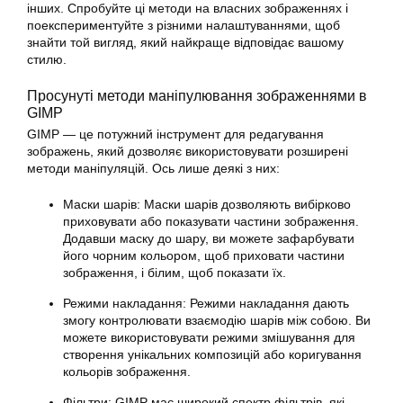
інших. Спробуйте ці методи на власних зображеннях і
поекспериментуйте з різними налаштуваннями, щоб
знайти той вигляд, який найкраще відповідає вашому
стилю.
Просунуті методи маніпулювання зображеннями в
GIMP
GIMP — це потужний інструмент для редагування
зображень, який дозволяє використовувати розширені
методи маніпуляцій. Ось лише деякі з них:
Маски шарів: Маски шарів дозволяють вибірково
приховувати або показувати частини зображення.
Додавши маску до шару, ви можете зафарбувати
його чорним кольором, щоб приховати частини
зображення, і білим, щоб показати їх.
Режими накладання: Режими накладання дають
змогу контролювати взаємодію шарів між собою. Ви
можете використовувати режими змішування для
створення унікальних композицій або коригування
кольорів зображення.
Фільтри: GIMP має широкий спектр фільтрів, які