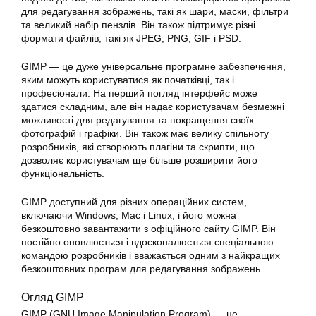
для редагування зображень, такі як шари, маски, фільтри
та великий набір пензлів. Він також підтримує різні
формати файлів, такі як JPEG, PNG, GIF і PSD.
GIMP
— це дуже універсальне програмне забезпечення,
яким можуть користуватися як початківці, так і
професіонали. На перший погляд інтерфейс може
здатися складним, але він надає користувачам безмежні
можливості для редагування та покращення своїх
фотографій
і графіки. Він також має велику спільноту
розробників, які створюють плагіни та скрипти, що
дозволяє користувачам ще більше розширити його
функціональність.
GIMP доступний для різних операційних систем,
включаючи Windows, Mac і Linux, і його можна
безкоштовно завантажити з офіційного сайту GIMP. Він
постійно оновлюється і вдосконалюється спеціальною
командою розробників і вважається одним з найкращих
безкоштовних програм для
редагування
зображень.
Огляд GIMP
GIMP (GNU Image Manipulation Program) — це