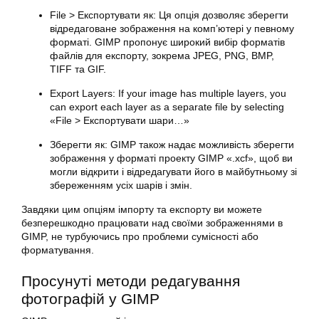
File > Експортувати як: Ця опція дозволяє зберегти
відредаговане зображення на комп’ютері у певному
форматі. GIMP пропонує широкий вибір форматів
файлів для експорту, зокрема JPEG, PNG, BMP,
TIFF та GIF.
Export Layers: If your image has multiple layers, you
can export each layer as a separate file by selecting
«File > Експортувати шари…»
Зберегти як: GIMP також надає можливість зберегти
зображення у форматі проекту GIMP «.xcf», щоб ви
могли відкрити і відредагувати його в майбутньому зі
збереженням усіх шарів і змін.
Завдяки цим опціям імпорту та експорту ви можете
безперешкодно працювати над своїми зображеннями в
GIMP, не турбуючись про проблеми сумісності або
форматування.
Просунуті методи
редагування
фотографій у GIMP