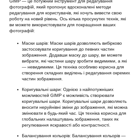
GIMP — це потужний інструмент для
редагування
фотографій
, який пропонує вдосконалені методи
редагування для користувачів, які хочуть вивести свою
роботу на новий рівень. Ось кілька просунутих технік, які
ви можете використовувати для покращення ваших
фотографій
:
Маски шарів: Маски шарів дозволяють вибірково
застосовувати коригування до певних частин
зображення. Додавши маску до шару, ви можете
вибрати, які частини шару зробити видимими, а які
— невидимими. Ця техніка особливо корисна для
створення складних виділень і редагування окремих
частин зображення.
Коригувальні шари: Однією з найпотужніших
можливостей GIMP є можливість створювати
коригувальні шари. Коригувальні шари дозволяють
вносити неруйнівні зміни до зображення, які можна
змінювати в будь-який час. Ця техніка корисна для
глобальних налаштувань зображення, таких як
регулювання яскравості або контрастності.
Балансування кольорів: Балансування кольорів —