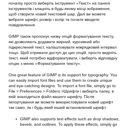
початку просто виберіть інструмент «Текст» на панелі
інструментів і клацніть в будь-якому місці зображення,
щоб створити новий текстовий шар. Далі ви можете
вибрати шрифт, розмір і колір та почати вводити
повідомлення.
GIMP
також пропонує низку опцій форматування тексту,
які дозволяють додавати жирний, курсивний або
підкреслений текст, налаштовувати міжрядковий інтервал
тощо. Щоб отримати доступ до цих опцій, просто виділіть
текст, який потрібно відформатувати, і виберіть відповідну
опцію з меню «Форматування тексту».
One great feature of
GIMP
is its support for typography. You
can easily import font files and use them to create unique
and eye-catching designs. To import a font file, simply go to
File > Preferences > Folders >Шрифти і виберіть папку, в
якій знаходиться файл вашого шрифту. Після
імпортування ви можете використовувати новий шрифт
так само, як і будь-який інший встановлений шрифт.
GIMP also supports text effects such as drop shadows,
bevels, and outlines. To apply these effects, simply go