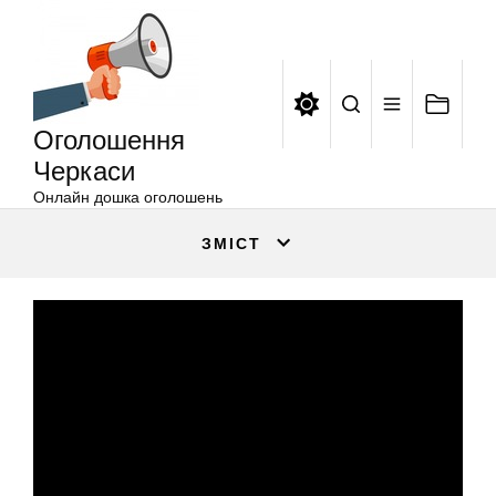
Оголошення
Перейти
Черкаси
до
вмісту
Оголошення
Черкаси
Онлайн дошка оголошень
ЗМІСТ