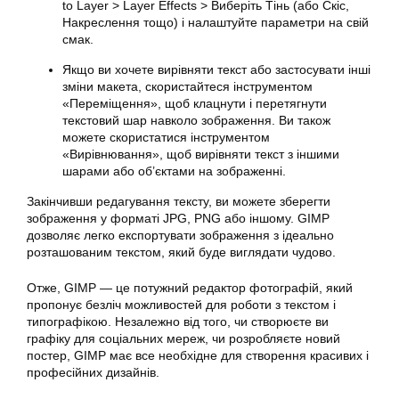
to Layer > Layer Effects > Виберіть Тінь (або Скіс,
Накреслення тощо) і налаштуйте параметри на свій
смак.
Якщо ви хочете вирівняти текст або застосувати інші
зміни макета, скористайтеся інструментом
«Переміщення», щоб клацнути і перетягнути
текстовий шар навколо зображення. Ви також
можете скористатися інструментом
«Вирівнювання», щоб вирівняти текст з іншими
шарами або об’єктами на зображенні.
Закінчивши редагування тексту, ви можете зберегти
зображення у форматі JPG, PNG або іншому. GIMP
дозволяє легко експортувати зображення з ідеально
розташованим текстом, який буде виглядати чудово.
Отже, GIMP — це потужний редактор
фотографій
, який
пропонує безліч можливостей для роботи з текстом і
типографікою. Незалежно від того, чи створюєте ви
графіку для соціальних мереж, чи розробляєте новий
постер, GIMP має все необхідне для створення красивих і
професійних дизайнів.