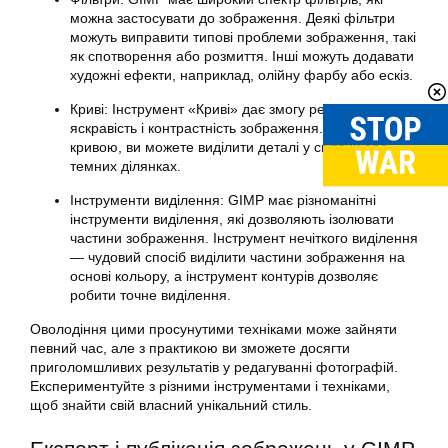
можна застосувати до зображення. Деякі фільтри
можуть виправити типові проблеми зображення, такі
як спотворення або розмиття. Інші можуть додавати
художні ефекти, наприклад, олійну фарбу або ескіз.
Криві: Інструмент «Криві» дає змогу регулювати
яскравість і контрастність зображення. Маніпулюючи
кривою, ви можете виділити деталі у світлих або
темних ділянках.
Інструменти виділення: GIMP має різноманітні
інструменти виділення, які дозволяють ізолювати
частини зображення. Інструмент нечіткого виділення
— чудовий спосіб виділити частини зображення на
основі кольору, а інструмент контурів дозволяє
робити точне виділення.
Оволодіння цими просунутими техніками може зайняти
певний час, але з практикою ви зможете досягти
приголомшливих результатів у редагуванні
фотографій
.
Експериментуйте з різними інструментами і техніками,
щоб знайти свій власний унікальний стиль.