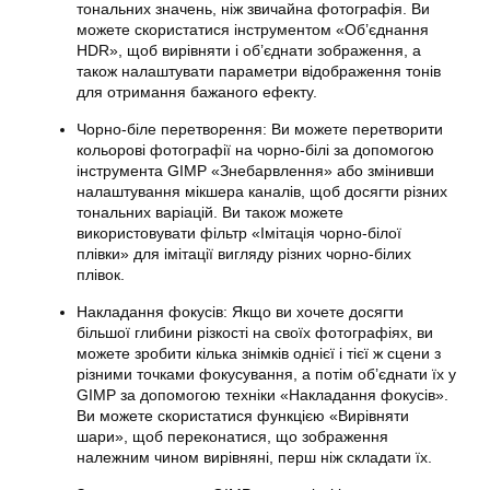
тональних значень, ніж звичайна фотографія. Ви
можете скористатися інструментом «Об’єднання
HDR», щоб вирівняти і об’єднати зображення, а
також налаштувати параметри відображення тонів
для отримання бажаного ефекту.
Чорно-біле перетворення: Ви можете перетворити
кольорові фотографії на чорно-білі за допомогою
інструмента GIMP «Знебарвлення» або змінивши
налаштування мікшера каналів, щоб досягти різних
тональних варіацій. Ви також можете
використовувати фільтр «Імітація чорно-білої
плівки» для імітації вигляду різних чорно-білих
плівок.
Накладання фокусів: Якщо ви хочете досягти
більшої глибини різкості на своїх фотографіях, ви
можете зробити кілька знімків однієї і тієї ж сцени з
різними точками фокусування, а потім об’єднати їх у
GIMP за допомогою техніки «Накладання фокусів».
Ви можете скористатися функцією «Вирівняти
шари», щоб переконатися, що зображення
належним чином вирівняні, перш ніж складати їх.