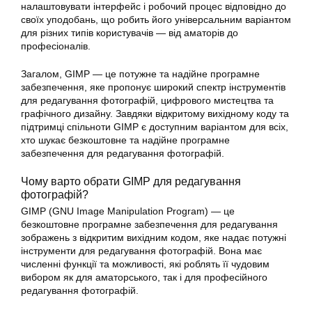
налаштовувати інтерфейс і робочий процес відповідно до
своїх уподобань, що робить його універсальним варіантом
для різних типів користувачів — від аматорів до
професіоналів.
Загалом, GIMP — це потужне та надійне програмне
забезпечення, яке пропонує широкий спектр інструментів
для редагування
фотографій
, цифрового мистецтва та
графічного дизайну. Завдяки відкритому вихідному коду та
підтримці спільноти GIMP є доступним варіантом для всіх,
хто шукає безкоштовне та надійне програмне
забезпечення для редагування фотографій.
Чому варто обрати GIMP для
редагування
фотографій
?
GIMP (GNU Image Manipulation Program) — це
безкоштовне програмне забезпечення для
редагування
зображень з відкритим вихідним кодом, яке надає потужні
інструменти для редагування
фотографій
. Вона має
численні функції та можливості, які роблять її чудовим
вибором як для аматорського, так і для професійного
редагування фотографій
.