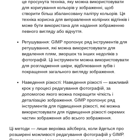
це просунута техніка, яку можна використовувати
для коригування кольорів у зображенні, щоб
створити більш збалансовану палітру кольорів. Ця
техніка корисна для виправлення колірних відтінків і
може бути використана для надання зображенню
певного вигляду або відчуття.
Ретушування: GIMP пропонує ряд інструментів для
ретушування, які можна використовувати для
видалення плям, зморшок та інших недоліків з
фотографій. Ці інструменти можна використовувати
для розгладження шкіри, відбілювання зубів і
покращення загального вигляду зображення.
Наведення різкості: Наведення різкості — важливий
крок у процесі
редагування фотографій
, за
допомогою якого можна покращити чіткість і
деталізацію зображення. GIMP пропонує ряд
інструментів для підвищення різкості, які можна
використовувати для підвищення різкості окремих
частин зображення або всього зображення.
Ці методи — лише верхівка айсберга, коли йдеться про
розширені можливості редагування
фотографій
у GIMP.