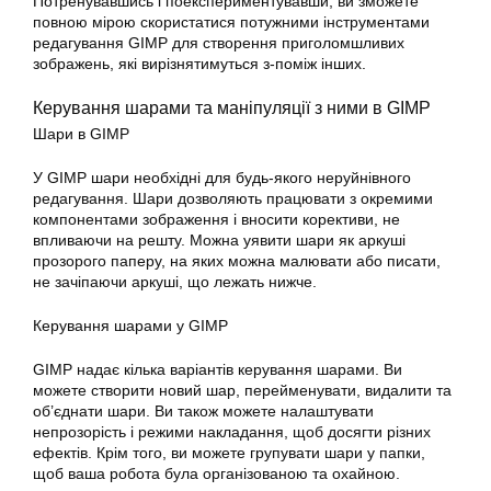
Потренувавшись і поекспериментувавши, ви зможете
повною мірою скористатися потужними інструментами
редагування GIMP для створення приголомшливих
зображень, які вирізнятимуться з-поміж інших.
Керування шарами та маніпуляції з ними в GIMP
Шари в GIMP
У
GIMP
шари необхідні для будь-якого неруйнівного
редагування
. Шари дозволяють працювати з окремими
компонентами зображення і вносити корективи, не
впливаючи на решту. Можна уявити шари як аркуші
прозорого паперу, на яких можна малювати або писати,
не зачіпаючи аркуші, що лежать нижче.
Керування шарами у GIMP
GIMP надає кілька варіантів керування шарами. Ви
можете створити новий шар, перейменувати, видалити та
об’єднати шари. Ви також можете налаштувати
непрозорість і режими накладання, щоб досягти різних
ефектів. Крім того, ви можете групувати шари у папки,
щоб ваша робота була організованою та охайною.