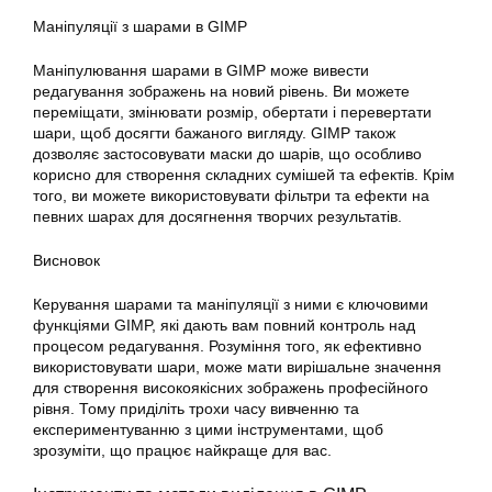
Маніпуляції з шарами в GIMP
Маніпулювання шарами в
GIMP
може вивести
редагування
зображень на новий рівень. Ви можете
переміщати, змінювати розмір, обертати і перевертати
шари, щоб досягти бажаного вигляду. GIMP також
дозволяє застосовувати маски до шарів, що особливо
корисно для створення складних сумішей та ефектів. Крім
того, ви можете використовувати фільтри та ефекти на
певних шарах для досягнення творчих результатів.
Висновок
Керування шарами та маніпуляції з ними є ключовими
функціями GIMP, які дають вам
повний
контроль над
процесом
редагування
. Розуміння того, як ефективно
використовувати шари, може мати вирішальне значення
для створення високоякісних зображень професійного
рівня. Тому приділіть трохи часу вивченню та
експериментуванню з цими інструментами, щоб
зрозуміти, що працює найкраще для вас.