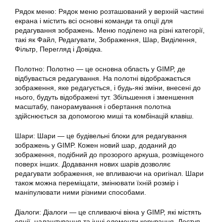
Рядок меню: Рядок меню розташований у верхній частині
екрана і містить всі основні команди та опції для
редагування зображень. Меню поділено на різні категорії,
такі як Файл, Редагувати, Зображення, Шар, Виділення,
Фільтр, Перегляд і Довідка.
Полотно: Полотно — це основна область у GIMP, де
відбувається редагування. На полотні відображається
зображення, яке редагується, і будь-які зміни, внесені до
нього, будуть відображені тут. Збільшення і зменшення
масштабу, панорамування і обертання полотна
здійснюється за допомогою миші та комбінацій клавіш.
Шари: Шари — це будівельні блоки для
редагування
зображень у
GIMP
. Кожен новий шар, доданий до
зображення, подібний до прозорого аркуша, розміщеного
поверх інших. Додавання нових шарів дозволяє
редагувати зображення, не впливаючи на оригінал. Шари
також можна переміщати, змінювати їхній розмір і
маніпулювати ними різними способами.
Діалоги: Діалоги — це спливаючі вікна у GIMP, які містять
опції, налаштування та інші елементи керування. Доступ