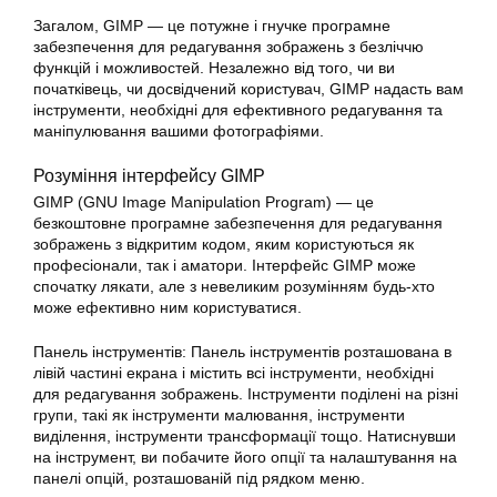
Загалом,
GIMP
— це потужне і гнучке програмне
забезпечення для редагування зображень з безліччю
функцій і можливостей. Незалежно від того, чи ви
початківець, чи досвідчений користувач, GIMP надасть вам
інструменти, необхідні для ефективного
редагування
та
маніпулювання вашими фотографіями.
Розуміння інтерфейсу GIMP
GIMP (GNU Image Manipulation Program) — це
безкоштовне програмне забезпечення для редагування
зображень з відкритим кодом, яким користуються як
професіонали, так і аматори. Інтерфейс
GIMP
може
спочатку лякати, але з невеликим розумінням будь-хто
може ефективно ним користуватися.
Панель інструментів: Панель інструментів розташована в
лівій частині екрана і містить всі інструменти, необхідні
для
редагування
зображень. Інструменти поділені на різні
групи, такі як інструменти малювання, інструменти
виділення, інструменти трансформації тощо. Натиснувши
на інструмент, ви побачите його опції та налаштування на
панелі опцій, розташованій під рядком меню.