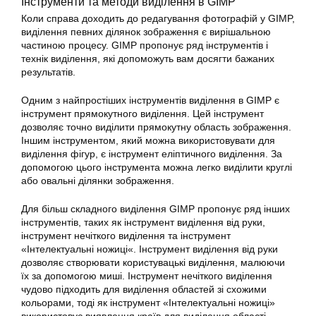
Інструменти та методи виділення в GIMP
Коли справа доходить до
редагування фотографій
у GIMP,
виділення певних ділянок зображення є вирішальною
частиною процесу. GIMP пропонує ряд інструментів і
технік виділення, які допоможуть вам досягти бажаних
результатів.
Одним з найпростіших інструментів виділення в GIMP є
інструмент прямокутного виділення. Цей інструмент
дозволяє точно виділити прямокутну область зображення.
Іншим інструментом, який можна використовувати для
виділення фігур, є інструмент еліптичного виділення. За
допомогою цього інструмента можна легко виділити круглі
або овальні ділянки зображення.
Для більш складного виділення
GIMP
пропонує ряд інших
інструментів, таких як інструмент виділення від руки,
інструмент нечіткого виділення та інструмент
«Інтелектуальні ножиці«. Інструмент виділення від руки
дозволяє створювати користувацькі виділення, малюючи
їх за допомогою миші. Інструмент нечіткого виділення
чудово підходить для виділення областей зі схожими
кольорами, тоді як інструмент «Інтелектуальні ножиці»
використовує виявлення країв для виділення області