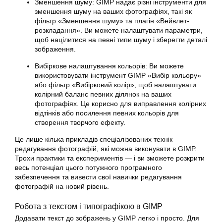
Зменшення шуму: GIMP надає різні інструменти для
зменшення шуму на ваших фотографіях, такі як
фільтр «Зменшення шуму» та плагін «Вейвлет-
розкладання». Ви можете налаштувати параметри,
щоб націлитися на певні типи шуму і зберегти деталі
зображення.
Вибіркове налаштування кольорів: Ви можете
використовувати інструмент GIMP «Вибір кольору»
або фільтр «Вибірковий колір», щоб налаштувати
колірний баланс певних ділянок на ваших
фотографіях. Це корисно для виправлення колірних
відтінків або посилення певних кольорів для
створення творчого ефекту.
Це лише кілька прикладів спеціалізованих технік
редагування
фотографій, які можна виконувати в GIMP.
Трохи практики та експериментів — і ви зможете розкрити
весь потенціал цього потужного програмного
забезпечення та вивести свої навички редагування
фотографій
на новий рівень.
Робота з текстом і типографікою в GIMP
Додавати текст до зображень у
GIMP
легко і просто. Для