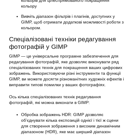
кольорів для цілеспрямованого покращення
кольору
Вивчіть діапазон фільтрів і плагінів, доступних у
GIMP
, щоб отримати додаткові можливості роботи з
кольором.
Спеціалізовані техніки редагування
фотографій
у GIMP
GIMP — це універсальне програмне забезпечення для
редагування
фотографій
, яке дозволяє виконувати ряд
спеціалізованих технік для покращення ваших цифрових
зображень. Використовуючи різні інструменти та функції
GIMP, ви можете досягти різноманітних художніх ефектів і
виправити типові помилки у ваших фотографіях.
Ось кілька спеціалізованих технік
редагування
фотографій, які можна виконати в
GIMP
:
Обробка зображень HDR:
GIMP
дозволяє
об’єднувати кілька експозицій однієї і тієї ж сцени
для створення зображення з високим динамічним
діапазоном (HDR), яке має ширший діапазон