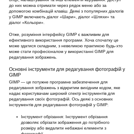
до них можна отримати через рядок меню або за
допомогою комбінацій клавіш. Деякі з популярних діалогів
у GIMP включають діалог «Шари», діалог «Шляхи» та
діалог «Кольори».
Отже, розуміння інтерфейсу GIMP є важливим для
ефективного використання програми. Хоча спочатку це
може здатися складним, з невеликою практикою будь-хто
може стати професіоналом у використанні GIMP для
редагування зображень.
Основні інструменти для
редагування фотографій
у
GIMP
GIMP — це потужне програмне забезпечення для
редагування
зображень з відкритим вихідним кодом, яке
надає користувачам широкий спектр інструментів для
редагування
своїх
фотографій
. Ось деякі з основних
інструментів для редагування
фотографій
у GIMP:
Інструмент обрізання: Інструмент обрізання
дозволяє обрізати зображення до потрібного
розміру або видалити небажані елементи з
фотографії.