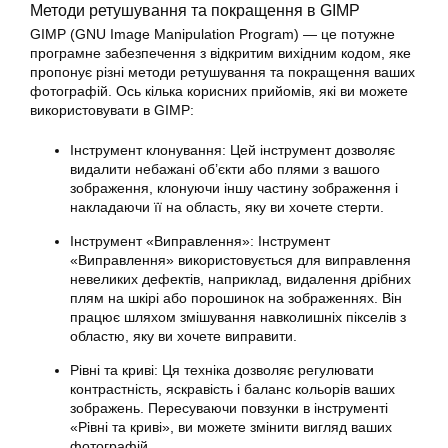
Методи ретушування та покращення в
GIMP
GIMP (GNU Image Manipulation Program) — це потужне
програмне забезпечення з відкритим вихідним кодом, яке
пропонує різні методи ретушування та покращення ваших
фотографій
. Ось кілька корисних прийомів, які ви можете
використовувати в GIMP:
Інструмент клонування: Цей інструмент дозволяє
видалити небажані об’єкти або плями з вашого
зображення, клонуючи іншу частину зображення і
накладаючи її на область, яку ви хочете стерти.
Інструмент «Виправлення»: Інструмент
«Виправлення» використовується для виправлення
невеликих дефектів, наприклад, видалення дрібних
плям на шкірі або порошинок на зображеннях. Він
працює шляхом змішування навколишніх пікселів з
областю, яку ви хочете виправити.
Рівні та криві: Ця техніка дозволяє регулювати
контрастність, яскравість і баланс кольорів ваших
зображень. Пересуваючи повзунки в інструменті
«Рівні та криві», ви можете змінити вигляд ваших
фотографій
.