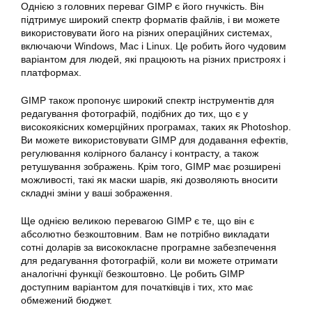
Однією з головних переваг GIMP є його гнучкість. Він
підтримує широкий спектр форматів файлів, і ви можете
використовувати його на різних операційних системах,
включаючи Windows, Mac і Linux. Це робить його чудовим
варіантом для людей, які працюють на різних пристроях і
платформах.
GIMP
також пропонує широкий спектр інструментів для
редагування фотографій
, подібних до тих, що є у
високоякісних комерційних програмах, таких як Photoshop.
Ви можете використовувати GIMP для додавання ефектів,
регулювання колірного балансу і контрасту, а також
ретушування зображень. Крім того, GIMP має розширені
можливості, такі як маски шарів, які дозволяють вносити
складні зміни у ваші зображення.
Ще однією великою перевагою
GIMP
є те, що він є
абсолютно безкоштовним. Вам не потрібно викладати
сотні доларів за висококласне програмне забезпечення
для
редагування
фотографій, коли ви можете отримати
аналогічні функції безкоштовно. Це робить GIMP
доступним варіантом для початківців і тих, хто має
обмежений бюджет.