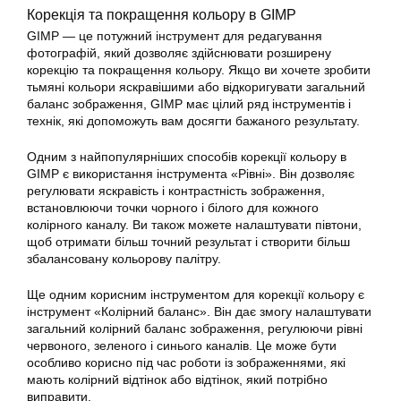
Корекція та покращення кольору в GIMP
GIMP
— це потужний інструмент для редагування
фотографій, який дозволяє здійснювати розширену
корекцію та покращення кольору. Якщо ви хочете зробити
тьмяні кольори яскравішими або відкоригувати загальний
баланс зображення, GIMP має цілий ряд інструментів і
технік, які допоможуть вам досягти бажаного результату.
Одним з найпопулярніших способів корекції кольору в
GIMP є використання інструмента «Рівні». Він дозволяє
регулювати яскравість і контрастність зображення,
встановлюючи точки чорного і білого для кожного
колірного каналу. Ви також можете налаштувати півтони,
щоб отримати більш точний результат і створити більш
збалансовану кольорову палітру.
Ще одним корисним інструментом для корекції кольору є
інструмент «Колірний баланс». Він дає змогу налаштувати
загальний колірний баланс зображення, регулюючи рівні
червоного, зеленого і синього каналів. Це може бути
особливо корисно під час роботи із зображеннями, які
мають колірний відтінок або відтінок, який потрібно
виправити.