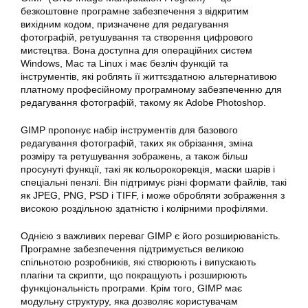
безкоштовне програмне забезпечення з відкритим
вихідним кодом, призначене для
редагування
фотографій
, ретушування та створення цифрового
мистецтва. Вона доступна для операційних систем
Windows, Mac та Linux і має безліч функцій та
інструментів, які роблять її життєздатною альтернативою
платному професійному програмному забезпеченню для
редагування фотографій
, такому як Adobe Photoshop.
GIMP
пропонує набір інструментів для базового
редагування
фотографій, таких як обрізання, зміна
розміру та ретушування зображень, а також більш
просунуті функції, такі як кольорокорекція, маски шарів і
спеціальні пензлі. Він підтримує різні формати файлів, такі
як JPEG, PNG, PSD і TIFF, і може обробляти зображення з
високою роздільною здатністю і колірними профілями.
Однією з важливих переваг
GIMP
є його розширюваність.
Програмне забезпечення підтримується великою
спільнотою розробників, які створюють і випускають
плагіни та скрипти, що покращують і розширюють
функціональність програми. Крім того, GIMP має
модульну структуру, яка дозволяє користувачам