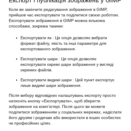
Експорт і публікація зображень у GIMP
Коли ви закінчите
редагування
зображення в GIMP,
прийшов час експортувати та поділитися своєю роботою.
Експортувати зображення в GIMP можна кількома
способами, зокрема такими:
Експортувати як : Ця опція дозволяє вибрати
формат файлу, якість та інші параметри для
експортованого зображення.
Експортувати шари : Ця опція дозволяє
експортувати окремі шари зображення у вигляді
окремих файлів.
Експортувати видимі шари : Цей пункт експортує
лише видимі шари зображення.
Після вибору відповідних налаштувань експорту просто
натисніть кнопку «Експортувати», щоб зберегти
зображення на комп’ютері. Після цього ви можете
поділитися зображенням у соціальних мережах, надіслати
його друзям і родичам або використати в інших особистих
чи професійних цілях.