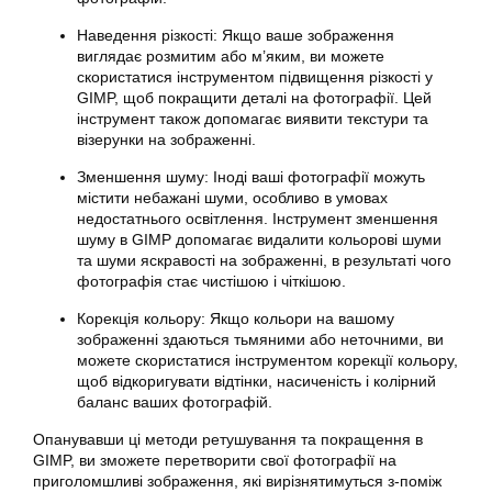
Наведення різкості: Якщо ваше зображення
виглядає розмитим або м’яким, ви можете
скористатися інструментом підвищення різкості у
GIMP
, щоб покращити деталі на фотографії. Цей
інструмент також допомагає виявити текстури та
візерунки на зображенні.
Зменшення шуму: Іноді ваші фотографії можуть
містити небажані шуми, особливо в умовах
недостатнього освітлення. Інструмент зменшення
шуму в GIMP допомагає видалити кольорові шуми
та шуми яскравості на зображенні, в результаті чого
фотографія стає чистішою і чіткішою.
Корекція кольору: Якщо кольори на вашому
зображенні здаються тьмяними або неточними, ви
можете скористатися інструментом корекції кольору,
щоб відкоригувати відтінки, насиченість і колірний
баланс ваших
фотографій
.
Опанувавши ці методи ретушування та покращення в
GIMP, ви зможете перетворити свої фотографії на
приголомшливі зображення, які вирізнятимуться з-поміж