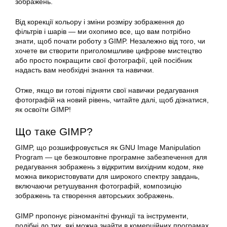
зображень.
Від корекції кольору і зміни розміру зображення до
фільтрів і шарів — ми охопимо все, що вам потрібно
знати, щоб почати роботу з GIMP. Незалежно від того, чи
хочете ви створити приголомшливе цифрове мистецтво
або просто покращити свої фотографії, цей
посібник
надасть вам необхідні знання та навички.
Отже, якщо ви готові підняти свої навички редагування
фотографій
на новий рівень, читайте далі, щоб дізнатися,
як освоїти GIMP!
Що таке
GIMP
?
GIMP, що розшифровується як GNU Image Manipulation
Program — це безкоштовне програмне забезпечення для
редагування зображень з відкритим вихідним кодом, яке
можна використовувати для широкого спектру завдань,
включаючи ретушування фотографій, композицію
зображень та створення авторських зображень.
GIMP пропонує різноманітні функції та інструменти,
подібні до тих, які можна знайти в комерційних програмах