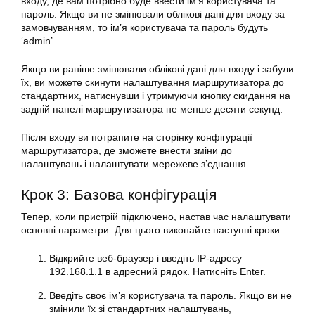
входу, де вам потрібно буде ввести ім’я користувача та
пароль. Якщо ви не змінювали облікові дані для входу за
замовчуванням, то ім’я користувача та пароль будуть
‘admin’.
Якщо ви раніше змінювали облікові дані для входу і забули
їх, ви можете скинути налаштування маршрутизатора до
стандартних, натиснувши і утримуючи кнопку скидання на
задній панелі маршрутизатора не менше десяти секунд.
Після входу ви потрапите на сторінку конфігурації
маршрутизатора, де зможете внести зміни до
налаштувань і налаштувати мережеве з’єднання.
Крок 3: Базова конфігурація
Тепер, коли пристрій підключено, настав час налаштувати
основні параметри. Для цього виконайте наступні кроки:
Відкрийте веб-браузер і введіть IP-адресу
192.168.1.1 в адресний рядок. Натисніть Enter.
Введіть своє ім’я користувача та пароль. Якщо ви не
змінили їх зі стандартних налаштувань,