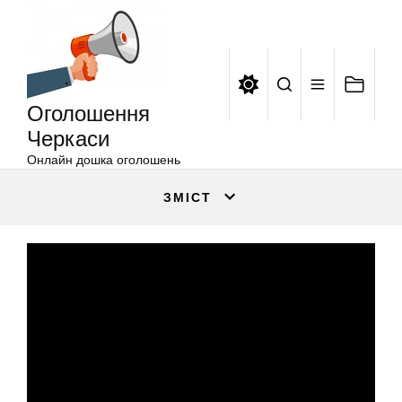
Оголошення
Перейти
Черкаси
до
вмісту
Оголошення
Черкаси
Онлайн дошка оголошень
ЗМІСТ