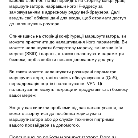
кабелю Ethernet. Потім перейдіть на сторінку конфігурації
маршрутизатора, набравши його IP-адресу за
замовчуванням в адресному рядку веб-браузера. Далі
введіть свої облікові дані для входу, щоб отримати доступ
до налаштувань роутера.
Опинившись на сторінці конфігурації маршрутизатора, ви
можете приступити до налаштування його параметрів. Ви
можете налаштувати бездротову мережу, змінивши ім’я
мережі (SSID) і пароль, а також налаштувати параметри
безпеки, щоб запобігти несанкціонованому доступу.
Ви також можете налаштувати розширені параметри
маршрутизатора, такі як якість обслуговування (QoS),
переадресація портів і налаштування VPN. Ці
налаштування можуть покращити продуктивність і безпеку
вашої мережі.
Якщо у вас виникли проблеми під час налаштування, ви
можете звернутися до посібника користувача
маршрутизатора або до служби технічної підтримки
вашого провайдера за допомогою.
Пояснення до роботи маршрутизатора Dom.ru