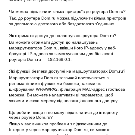
Чи можна підключити кілька пристроїв до роутера Dom.ru?
Так, до роутера Dom.ru можна підключити кілька пристроїв
за допомогою дротового або бездротового з’єднання.
Як отримати доступ до налаштувань роутера Dom.ru?
Ви можете отримати доступ до налаштувань
маршрутизатора Dom.ru, ввівши його IP-адресу у веб-
браузері. IP-адреса за замовчуванням для більшості
роутерів Dom.ru — 192.168.0.1.
Які функції безпеки доступні на маршрутизаторах Dom.ru?
Маршрутизатори Dom.ru зазвичай постачаються з
різноманітними функціями безпеки, такими як
шифрування WPA/WPA2, фільтрація MAC-адрес і гостьова
мережа. Ви можете налаштувати ці параметри, щоб
захистити свою мережу від несанкціонованого доступу.
Що робити, якщо я не можу підключитися до інтернету
через роутер Dom.ru?
Якщо у вас виникли проблеми з підключенням до
Інтернету через маршрутизатор Dom.ru, ви можете