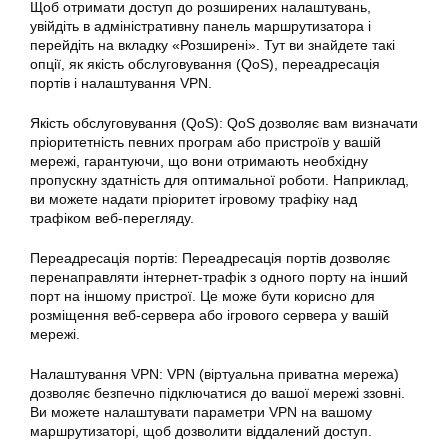
Щоб отримати доступ до розширених налаштувань,
увійдіть в адміністративну панель маршрутизатора і
перейдіть на вкладку «Розширені». Тут ви знайдете такі
опції, як якість обслуговування (QoS), переадресація
портів і налаштування VPN.
Якість обслуговування (QoS): QoS дозволяє вам визначати
пріоритетність певних програм або пристроїв у вашій
мережі, гарантуючи, що вони отримають необхідну
пропускну здатність для оптимальної роботи. Наприклад,
ви можете надати пріоритет ігровому трафіку над
трафіком веб-перегляду.
Переадресація портів: Переадресація портів дозволяє
перенаправляти інтернет-трафік з одного порту на інший
порт на іншому пристрої. Це може бути корисно для
розміщення веб-сервера або ігрового сервера у вашій
мережі.
Налаштування VPN: VPN (віртуальна приватна мережа)
дозволяє безпечно підключатися до вашої мережі ззовні.
Ви можете налаштувати параметри VPN на вашому
маршрутизаторі, щоб дозволити віддалений доступ.