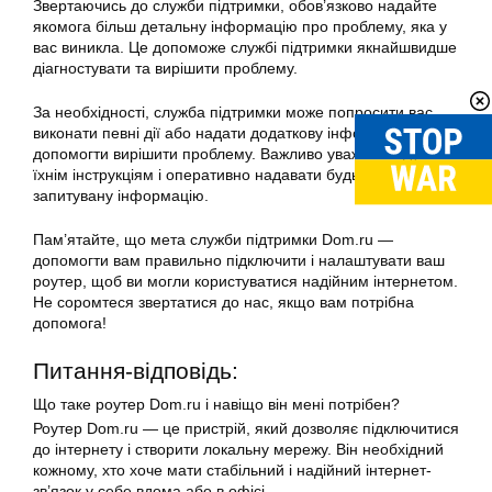
Звертаючись до служби підтримки, обов’язково надайте
якомога більш детальну інформацію про проблему, яка у
вас виникла. Це допоможе службі підтримки якнайшвидше
діагностувати та вирішити проблему.
За необхідності, служба підтримки може попросити вас
виконати певні дії або надати додаткову інформацію, щоб
допомогти вирішити проблему. Важливо уважно слідувати
їхнім інструкціям і оперативно надавати будь-яку
запитувану інформацію.
Пам’ятайте, що мета служби підтримки Dom.ru —
допомогти вам правильно підключити і налаштувати ваш
роутер, щоб ви могли користуватися надійним інтернетом.
Не соромтеся звертатися до нас, якщо вам потрібна
допомога!
Питання-відповідь:
Що таке роутер Dom.ru і навіщо він мені потрібен?
Роутер Dom.ru — це пристрій, який дозволяє підключитися
до інтернету і створити локальну мережу. Він необхідний
кожному, хто хоче мати стабільний і надійний інтернет-
зв’язок у себе вдома або в офісі.