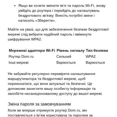
Якщо ви хочете змінити ім’я та пароль Wi-Fi, знову
увійдіть до роутера і перейдіть до налаштувань
бездротового зв’язку. Внесіть потрібні зміни і
натисніть «Зберегти».
Майте на увазі, що для забезпечення безпеки бездротової
мережі слід вибрати надійний пароль і ввімкнути
шифрування WPA2.
Мережеві адаптери Wi-Fi
Рівень сигналу
Тип безпеки
Роутер Dom.ru
Сильний
WPA2
Інші мережі
Варіюється
Варіюється
Не забувайте регулярно перевіряти налаштування
маршрутизатора та бездротової мережі, щоб
переконатися, що вони актуальні та безпечні. Це
допоможе захистити вашу особисту інформацію та
запобігти несанкціонованому доступу до вашої мережі.
Зміна пароля за замовчуванням
Коли ви вперше отримуєте роутер Dom.ru, він
поставляється з ім’ям користувача та паролем за