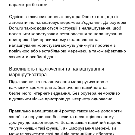
параметри безпеки.
Однією з ключових переваг роутера Dom.ru є те, що він
автоматично налаштовує мережеве з’єднання. До роутерів
Dom.ru також додаються інструкції з налаштування, щоб
полегшити користувачам встановлення та налаштування
пристрою. При правильному встановленні та
налаштуванні користувачі можуть уникнути проблем з
повільною або нестабільною мережею, а також ефективно
захистити особисті дані.
Важливість підключення та налаштування
маршрутизатора
Підключення та налаштування маршрутизатора є
важливим кроком для забезпечення надійного та
безпечного інтернет-з’єднання. Без роутера неможливо
підключити кілька пристроїв до інтернету одночасно.
Правильно налаштований роутер також може допомогти
запобігти порушенню безпеки та несанкціонованому
доступу до вашої мережі. Встановивши надійний пароль
та увімкнувши такі функції, як шифрування мережі, ви
можете захистити свої дані від потенційних кібератак.