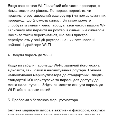
Якщо ваш сигнал Wi-Fi слабкий або часто пропадає, є
кілька можливих рішень. По-перше, перевірте, чи
правильно розташований ваш роутер і чи немає фізичних
перешкод, що блокують сигнал. Ви також можете
спробувати змінити канал або діапазон частот вашого Wi-
Fi сигналу або перейти на роутер із сильнішим сигналом.
Важливо також переконатися, що ваші пристрої
перебувають у зоні дії роутера і на них встановлені
найновіші драйвери Wi-Fi.
4. Забули пароль до Wi-Fi
Якщо ви забули пароль до Wi-Fi, зазвичай його можна
відновити, зайшовши в налаштування роутера. Скиньте
налаштування маршрутизатора до стандартних і введіть
стандартні ім’я користувача та пароль для доступу до
меню налаштувань. Звідти ви можете скинути пароль до
Wi-Fi або створити новий.
5. Проблеми з безпекою маршрутизатора
Безпека маршрутизатора є важливим фактором, оскільки
скомпрометований маршрутизатор може призвести до