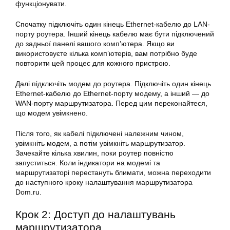
функціонувати.
Спочатку підключіть один кінець Ethernet-кабелю до LAN-
порту роутера. Інший кінець кабелю має бути підключений
до задньої панелі вашого комп’ютера. Якщо ви
використовуєте кілька комп’ютерів, вам потрібно буде
повторити цей процес для кожного пристрою.
Далі підключіть модем до роутера. Підключіть один кінець
Ethernet-кабелю до Ethernet-порту модему, а інший — до
WAN-порту маршрутизатора. Перед цим переконайтеся,
що модем увімкнено.
Після того, як кабелі підключені належним чином,
увімкніть модем, а потім увімкніть маршрутизатор.
Зачекайте кілька хвилин, поки роутер повністю
запуститься. Коли індикатори на модемі та
маршрутизаторі перестануть блимати, можна переходити
до наступного кроку налаштування маршрутизатора
Dom.ru.
Крок 2: Доступ до налаштувань
маршрутизатора