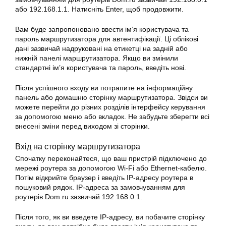
або 192.168.1.1. Натисніть Enter, щоб продовжити.
Вам буде запропоновано ввести ім’я користувача та
пароль маршрутизатора для автентифікації. Ці облікові
дані зазвичай надруковані на етикетці на задній або
нижній панелі маршрутизатора. Якщо ви змінили
стандартні ім’я користувача та пароль, введіть нові.
Після успішного входу ви потрапите на інформаційну
панель або домашню сторінку маршрутизатора. Звідси ви
можете перейти до різних розділів інтерфейсу керування
за допомогою меню або вкладок. Не забудьте зберегти всі
внесені зміни перед виходом зі сторінки.
Вхід на сторінку маршрутизатора
Спочатку переконайтеся, що ваш пристрій підключено до
мережі роутера за допомогою Wi-Fi або Ethernet-кабелю.
Потім відкрийте браузер і введіть IP-адресу роутера в
пошуковий рядок. IP-адреса за замовчуванням для
роутерів Dom.ru зазвичай 192.168.0.1.
Після того, як ви введете IP-адресу, ви побачите сторінку