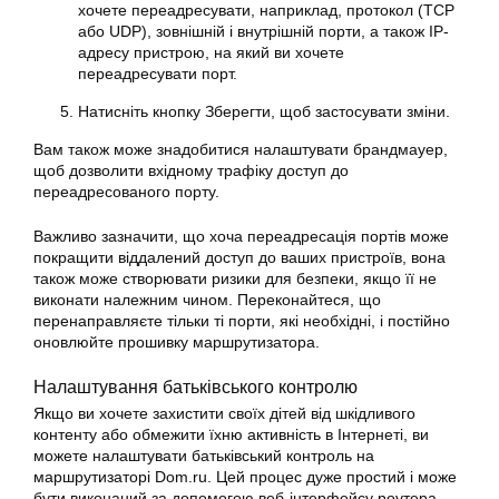
хочете переадресувати, наприклад, протокол (TCP
або UDP), зовнішній і внутрішній порти, а також IP-
адресу пристрою, на який ви хочете
переадресувати порт.
Натисніть кнопку Зберегти, щоб застосувати зміни.
Вам також може знадобитися налаштувати брандмауер,
щоб дозволити вхідному трафіку доступ до
переадресованого порту.
Важливо зазначити, що хоча переадресація портів може
покращити віддалений доступ до ваших пристроїв, вона
також може створювати ризики для безпеки, якщо її не
виконати належним чином. Переконайтеся, що
перенаправляєте тільки ті порти, які необхідні, і постійно
оновлюйте прошивку маршрутизатора.
Налаштування батьківського контролю
Якщо ви хочете захистити своїх дітей від шкідливого
контенту або обмежити їхню активність в Інтернеті, ви
можете налаштувати батьківський контроль на
маршрутизаторі Dom.ru. Цей процес дуже простий і може
бути виконаний за допомогою веб-інтерфейсу роутера.