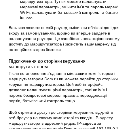
маршрутизатора. Тут ви можете налаштувати
мережеві параметри, змінити ім’я та пароль мережі
Wi-Fi, налаштувати батьківський контроль та багато
іншого.
Важливо захистити свій роутер, змінивши облікові дані для
входу за замовчуванням, щойно ви вперше зайдете в
налаштування роутера. Це запобіжить несанкціонованому
доступу до маршрутизатора і захистить вашу мережу від
потенційних загроз безпеки.
Підключення до сторінки керування
маршрутизатором
Після встановлення з’єднання між вашим комп’ютером і
маршрутизатором Dom.ru ви можете перейти до сторінки
керування маршрутизатором. Цей веб-інтерфейс
дозволяє налаштувати різні параметри, такі як ім’я і
пароль бездротової мережі, правила переадресації
портів, батьківський контроль тощо.
Щоб отримати доступ до сторінки керування, відкрийте
веб-браузер на своєму комп’ютері та введіть IP-адресу
маршрутизатора в адресний рядок. IP-адреса за
замовчуванням для роутерів Dom.ru зазвичай 192.168.0.1