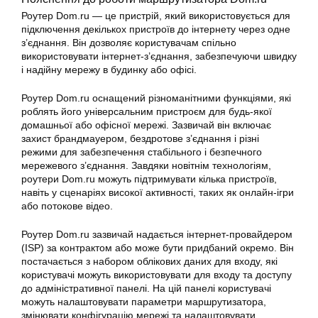
Роутер Dom.ru — це пристрій, який використовується для
підключення декількох пристроїв до інтернету через одне
з’єднання. Він дозволяє користувачам спільно
використовувати інтернет-з’єднання, забезпечуючи швидку
і надійну мережу в будинку або офісі.
Роутер Dom.ru оснащений різноманітними функціями, які
роблять його універсальним пристроєм для будь-якої
домашньої або офісної мережі. Зазвичай він включає
захист брандмауером, бездротове з’єднання і різні
режими для забезпечення стабільного і безпечного
мережевого з’єднання. Завдяки новітнім технологіям,
роутери Dom.ru можуть підтримувати кілька пристроїв,
навіть у сценаріях високої активності, таких як онлайн-ігри
або потокове відео.
Роутер Dom.ru зазвичай надається інтернет-провайдером
(ISP) за контрактом або може бути придбаний окремо. Він
постачається з набором облікових даних для входу, які
користувачі можуть використовувати для входу та доступу
до адміністративної панелі. На цій панелі користувачі
можуть налаштовувати параметри маршрутизатора,
змінювати конфігурацію мережі та налаштовувати