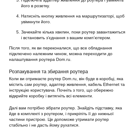
Підключіть адаптер живлення до роутера і увімкніть
його в розетку.
Натисніть кнопку живлення на маршрутизаторі, щоб
увімкнути його.
Зачекайте кілька хвилин, поки роутер завантажиться
і встановить з’єднання з вашим комп’ютером.
Після того, як ви переконалися, що все обладнання
підключено належним чином, можна переходити до
налаштування роутера Dom.ru.
Розпакування та збирання роутера
Коли ви отримаєте роутер Dom.ru, він буде в коробці, яка
містить сам роутер, адаптер живлення, кабель Ethernet та
інструкцію користувача. Почніть з того, що обережно
відкрийте коробку і витягніть всі елементи.
Далі вам потрібно зібрати роутер. Знайдіть підставку, яка
йде в комплекті з роутером, і прикріпіть її до нижньої
частини пристрою. Це допоможе утримати роутер
стабільно і не дасть йому рухатися.