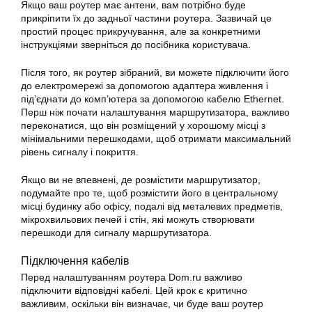
Якщо ваш роутер має антени, вам потрібно буде
прикріпити їх до задньої частини роутера. Зазвичай це
простий процес прикручування, але за конкретними
інструкціями зверніться до посібника користувача.
Після того, як роутер зібраний, ви можете підключити його
до електромережі за допомогою адаптера живлення і
під’єднати до комп’ютера за допомогою кабелю Ethernet.
Перш ніж почати налаштування маршрутизатора, важливо
переконатися, що він розміщений у хорошому місці з
мінімальними перешкодами, щоб отримати максимальний
рівень сигналу і покриття.
Якщо ви не впевнені, де розмістити маршрутизатор,
подумайте про те, щоб розмістити його в центральному
місці будинку або офісу, подалі від металевих предметів,
мікрохвильових печей і стін, які можуть створювати
перешкоди для сигналу маршрутизатора.
Підключення кабелів
Перед налаштуванням роутера Dom.ru важливо
підключити відповідні кабелі. Цей крок є критично
важливим, оскільки він визначає, чи буде ваш роутер