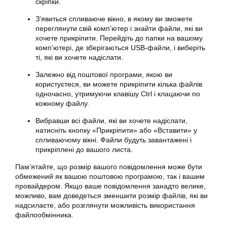
скріпки.
З’явиться спливаюче вікно, в якому ви зможете
переглянути свій комп’ютер і знайти файли, які ви
хочете прикріпити. Перейдіть до папки на вашому
комп’ютері, де зберігаються USB-файли, і виберіть
ті, які ви хочете надіслати.
Залежно від поштової програми, якою ви
користуєтеся, ви можете прикріпити кілька файлів
одночасно, утримуючи клавішу Ctrl і клацаючи по
кожному файлу.
Вибравши всі файли, які ви хочете надіслати,
натисніть кнопку «Прикріпити» або «Вставити» у
спливаючому вікні. Файли будуть завантажені і
прикріплені до вашого листа.
Пам’ятайте, що розмір вашого повідомлення може бути
обмежений як вашою поштовою програмою, так і вашим
провайдером. Якщо ваше повідомлення занадто велике,
можливо, вам доведеться зменшити розмір файлів, які ви
надсилаєте, або розглянути можливість використання
файлообмінника.