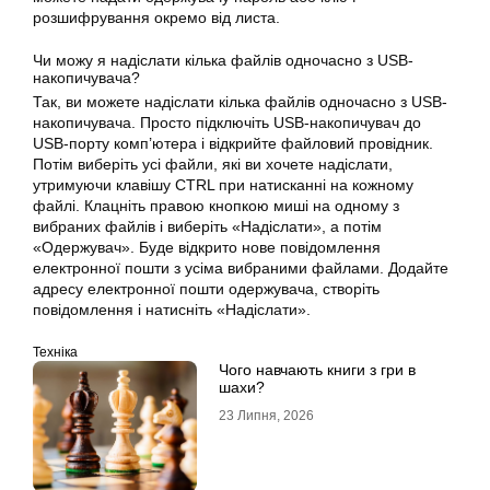
розшифрування окремо від листа.
Чи можу я надіслати кілька файлів одночасно з USB-
накопичувача?
Так, ви можете надіслати кілька файлів одночасно з USB-
накопичувача. Просто підключіть USB-накопичувач до
USB-порту комп’ютера і відкрийте файловий провідник.
Потім виберіть усі файли, які ви хочете надіслати,
утримуючи клавішу CTRL при натисканні на кожному
файлі. Клацніть правою кнопкою миші на одному з
вибраних файлів і виберіть «Надіслати», а потім
«Одержувач». Буде відкрито нове повідомлення
електронної пошти з усіма вибраними файлами. Додайте
адресу електронної пошти одержувача, створіть
повідомлення і натисніть «Надіслати».
Техніка
Чого навчають книги з гри в
шахи?
23 Липня, 2026