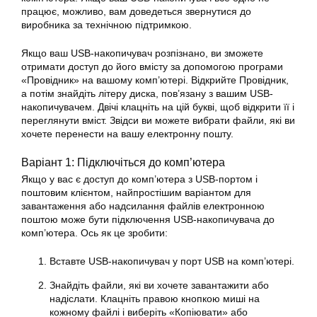
працює, можливо, вам доведеться звернутися до
виробника за технічною підтримкою.
Якщо ваш USB-накопичувач розпізнано, ви зможете
отримати доступ до його вмісту за допомогою програми
«Провідник» на вашому комп’ютері. Відкрийте Провідник,
а потім знайдіть літеру диска, пов’язану з вашим USB-
накопичувачем. Двічі клацніть на цій букві, щоб відкрити її і
переглянути вміст. Звідси ви можете вибрати файли, які ви
хочете перенести на вашу електронну пошту.
Варіант 1: Підключіться до комп’ютера
Якщо у вас є доступ до комп’ютера з USB-портом і
поштовим клієнтом, найпростішим варіантом для
завантаження або надсилання файлів електронною
поштою може бути підключення USB-накопичувача до
комп’ютера. Ось як це зробити:
Вставте USB-накопичувач у порт USB на комп’ютері.
Знайдіть файли, які ви хочете завантажити або
надіслати. Клацніть правою кнопкою миші на
кожному файлі і виберіть «Копіювати» або