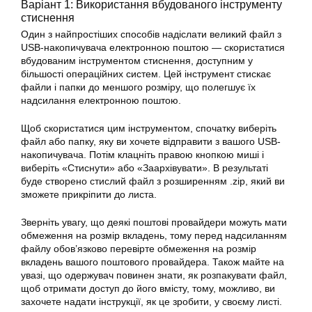
Варіант 1: Використання вбудованого інструменту
стиснення
Один з найпростіших способів надіслати великий файл з
USB-накопичувача електронною поштою — скористатися
вбудованим інструментом стиснення, доступним у
більшості операційних систем. Цей інструмент стискає
файли і папки до меншого розміру, що полегшує їх
надсилання електронною поштою.
Щоб скористатися цим інструментом, спочатку виберіть
файл або папку, яку ви хочете відправити з вашого USB-
накопичувача. Потім клацніть правою кнопкою миші і
виберіть «Стиснути» або «Заархівувати». В результаті
буде створено стислий файл з розширенням .zip, який ви
зможете прикріпити до листа.
Зверніть увагу, що деякі поштові провайдери можуть мати
обмеження на розмір вкладень, тому перед надсиланням
файлу обов’язково перевірте обмеження на розмір
вкладень вашого поштового провайдера. Також майте на
увазі, що одержувач повинен знати, як розпакувати файл,
щоб отримати доступ до його вмісту, тому, можливо, ви
захочете надати інструкції, як це зробити, у своєму листі.