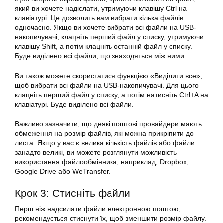
який ви хочете надіслати, утримуючи клавішу Ctrl на
клавіатурі. Це дозволить вам вибрати кілька файлів
одночасно. Якщо ви хочете вибрати всі файли на USB-
накопичувачі, клацніть перший файл у списку, утримуючи
клавішу Shift, а потім клацніть останній файл у списку.
Буде виділено всі файли, що знаходяться між ними.
Ви також можете скористатися функцією «Виділити все»,
щоб вибрати всі файли на USB-накопичувачі. Для цього
клацніть перший файл у списку, а потім натисніть Ctrl+A на
клавіатурі. Буде виділено всі файли.
Важливо зазначити, що деякі поштові провайдери мають
обмеження на розмір файлів, які можна прикріпити до
листа. Якщо у вас є велика кількість файлів або файли
занадто великі, ви можете розглянути можливість
використання файлообмінника, наприклад, Dropbox,
Google Drive або WeTransfer.
Крок 3: Стисніть файли
Перш ніж надсилати файли електронною поштою,
рекомендується стиснути їх, щоб зменшити розмір файлу.