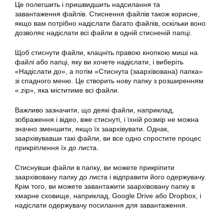
Це полегшить і пришвидшить надсилання та
завантаження файлів. Стиснення файлів також корисне,
якщо вам потрібно надіслати багато файлів, оскільки воно
дозволяє надіслати всі файли в одній стисненій папці.
Щоб стиснути файли, клацніть правою кнопкою миші на
файлі або папці, яку ви хочете надіслати, і виберіть
«Надіслати до», а потім «Стиснута (заархівована) папка»
зі спадного меню. Це створить нову папку з розширенням
«.zip», яка міститиме всі файли.
Важливо зазначити, що деякі файли, наприклад,
зображення і відео, вже стиснуті, і їхній розмір не можна
значно зменшити, якщо їх заархівувати. Однак,
заархівувавши такі файли, ви все одно спростите процес
прикріплення їх до листа.
Стиснувши файли в папку, ви можете прикріпити
заархівовану папку до листа і відправити його одержувачу.
Крім того, ви можете завантажити заархівовану папку в
хмарне сховище, наприклад, Google Drive або Dropbox, і
надіслати одержувачу посилання для завантаження.