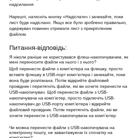
надсилання.
Нарешті, натисніть кнопку «Надіслати» і зачекайте, поки
лист буде надіслано. Якщо все було зроблено правильно,
одержувач повинен отримати лист з прикріпленим
файлом.
Питання-відповідь:
Я ніколи раніше не користувався флеш-накопичувачем, як
мені переносити файли на нього і з нього?
Щоб перенести файли з комп’ютера на флешку, просто
вставте флешку в USB-порт комп’ютера і зачекайте, поки
вона буде розпізнана. Потім відкрийте файловий
провідник і перетягніть файли, які ви хочете перенести на
USB-накопичувач. Щоб перенести файли з USB-
накопичувача на комп’ютер, просто підключіть USB-
накопичувач до USB-порту комп’ютера і відкрийте
файловий провідник. Потім перетягніть файли, які ви
хочете перенести з USB-накопичувача на комп’ютер.
Чи можна перенести файли з USB-накопичувача на
електронну пошту, не завантажуючи їх спочатку на
комп’ютер?