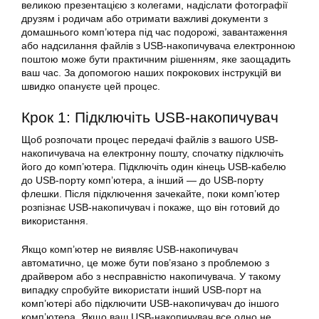
великою презентацією з колегами, надіслати фотографії
друзям і родичам або отримати важливі документи з
домашнього комп’ютера під час подорожі, завантаження
або надсилання файлів з USB-накопичувача електронною
поштою може бути практичним рішенням, яке заощадить
ваш час. За допомогою наших покрокових інструкцій ви
швидко опануєте цей процес.
Крок 1: Підключіть USB-накопичувач
Щоб розпочати процес передачі файлів з вашого USB-
накопичувача на електронну пошту, спочатку підключіть
його до комп’ютера. Підключіть один кінець USB-кабелю
до USB-порту комп’ютера, а інший — до USB-порту
флешки. Після підключення зачекайте, поки комп’ютер
розпізнає USB-накопичувач і покаже, що він готовий до
використання.
Якщо комп’ютер не виявляє USB-накопичувач
автоматично, це може бути пов’язано з проблемою з
драйвером або з несправністю накопичувача. У такому
випадку спробуйте використати інший USB-порт на
комп’ютері або підключити USB-накопичувач до іншого
комп’ютера. Якщо ваш USB-накопичувач все одно не