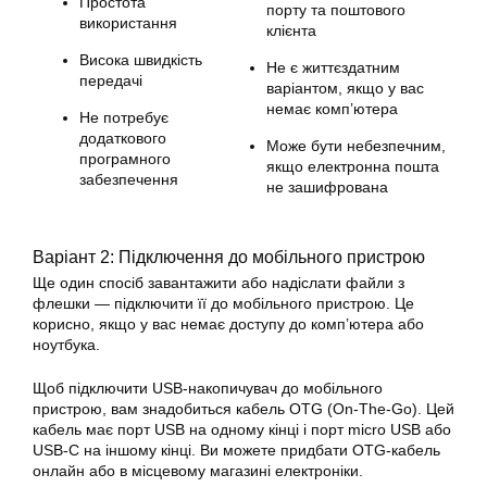
Простота
порту та поштового
використання
клієнта
Висока швидкість
Не є життєздатним
передачі
варіантом, якщо у вас
немає комп’ютера
Не потребує
додаткового
Може бути небезпечним,
програмного
якщо електронна пошта
забезпечення
не зашифрована
Варіант 2: Підключення до мобільного пристрою
Ще один спосіб завантажити або надіслати файли з
флешки — підключити її до мобільного пристрою. Це
корисно, якщо у вас немає доступу до комп’ютера або
ноутбука.
Щоб підключити USB-накопичувач до мобільного
пристрою, вам знадобиться кабель OTG (On-The-Go). Цей
кабель має порт USB на одному кінці і порт micro USB або
USB-C на іншому кінці. Ви можете придбати OTG-кабель
онлайн або в місцевому магазині електроніки.