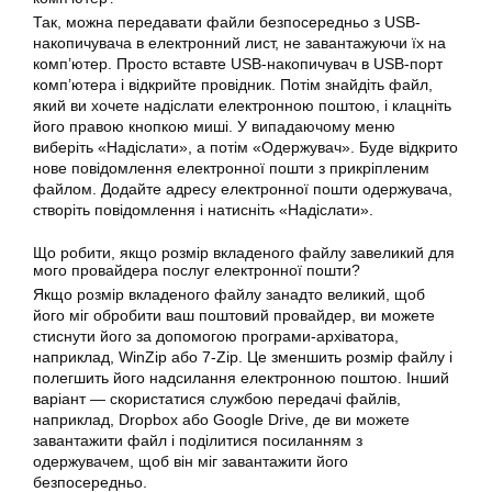
Так, можна передавати файли безпосередньо з USB-
накопичувача в електронний лист, не завантажуючи їх на
комп’ютер. Просто вставте USB-накопичувач в USB-порт
комп’ютера і відкрийте провідник. Потім знайдіть файл,
який ви хочете надіслати електронною поштою, і клацніть
його правою кнопкою миші. У випадаючому меню
виберіть «Надіслати», а потім «Одержувач». Буде відкрито
нове повідомлення електронної пошти з прикріпленим
файлом. Додайте адресу електронної пошти одержувача,
створіть повідомлення і натисніть «Надіслати».
Що робити, якщо розмір вкладеного файлу завеликий для
мого провайдера послуг електронної пошти?
Якщо розмір вкладеного файлу занадто великий, щоб
його міг обробити ваш поштовий провайдер, ви можете
стиснути його за допомогою програми-архіватора,
наприклад, WinZip або 7-Zip. Це зменшить розмір файлу і
полегшить його надсилання електронною поштою. Інший
варіант — скористатися службою передачі файлів,
наприклад, Dropbox або Google Drive, де ви можете
завантажити файл і поділитися посиланням з
одержувачем, щоб він міг завантажити його
безпосередньо.