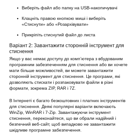
Виберіть файл або папку на USB-накопичувачі
Клацніть правою кнопкою миші і виберіть
«Стиснути» або «Розархівувати»
Прикріпіть стиснутий файл до листа
Варіант 2: Завантажити сторонній інструмент для
стиснення
Якщо у вас немає доступу до комп’ютера з вбудованим
програмним забезпеченням для стиснення або ви хочете
мати більше можливостей, ви можете завантажити
сторонній інструмент для стиснення. Це програми, які
дозволяють стискати і розпаковувати файли в різні
формати, зокрема ZIP, RAR і 7Z.
В Інтернеті є багато безкоштовних і платних інструментів
для стиснення. Деякі популярні варіанти включають
WinZip, WinRAR і 7-Zip. Завантажуючи інструмент
стиснення, переконайтеся, що ви обрали надійний і
безпечний веб-сайт, щоб випадково не завантажити
шкідливе програмне забезпечення.