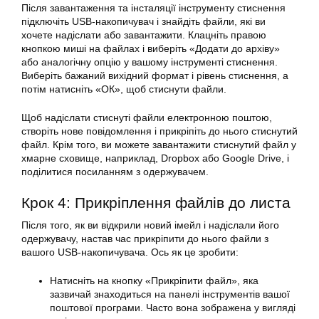
Після завантаження та інсталяції інструменту стиснення
підключіть USB-накопичувач і знайдіть файли, які ви
хочете надіслати або завантажити. Клацніть правою
кнопкою миші на файлах і виберіть «Додати до архіву»
або аналогічну опцію у вашому інструменті стиснення.
Виберіть бажаний вихідний формат і рівень стиснення, а
потім натисніть «ОК», щоб стиснути файли.
Щоб надіслати стиснуті файли електронною поштою,
створіть нове повідомлення і прикріпіть до нього стиснутий
файл. Крім того, ви можете завантажити стиснутий файл у
хмарне сховище, наприклад, Dropbox або Google Drive, і
поділитися посиланням з одержувачем.
Крок 4: Прикріплення файлів до листа
Після того, як ви відкрили новий імейл і надіслали його
одержувачу, настав час прикріпити до нього файли з
вашого USB-накопичувача. Ось як це зробити:
Натисніть на кнопку «Прикріпити файл», яка
зазвичай знаходиться на панелі інструментів вашої
поштової програми. Часто вона зображена у вигляді