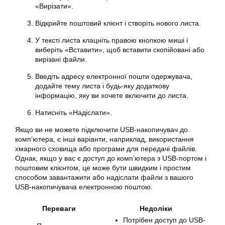
«Вирізати».
Відкрийте поштовий клієнт і створіть нового листа.
У тексті листа клацніть правою кнопкою миші і
виберіть «Вставити», щоб вставити скопійовані або
вирізані файли.
Введіть адресу електронної пошти одержувача,
додайте тему листа і будь-яку додаткову
інформацію, яку ви хочете включити до листа.
Натисніть «Надіслати».
Якщо ви не можете підключити USB-накопичувач до
комп’ютера, є інші варіанти, наприклад, використання
хмарного сховища або програми для передачі файлів.
Однак, якщо у вас є доступ до комп’ютера з USB-портом і
поштовим клієнтом, це може бути швидким і простим
способом завантажити або надіслати файли з вашого
USB-накопичувача електронною поштою.
Переваги
Недоліки
Потрібен доступ до USB-