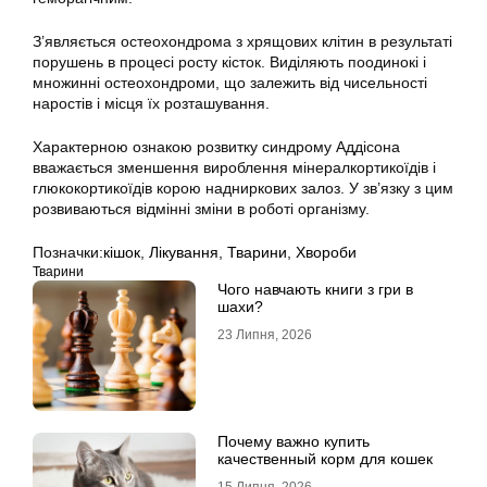
З’являється остеохондрома з хрящових клітин в результаті
порушень в процесі росту кісток. Виділяють поодинокі і
множинні остеохондроми, що залежить від чисельності
наростів і місця їх розташування.
Характерною ознакою розвитку синдрому Аддісона
вважається зменшення вироблення мінералкортикоїдів і
глюкокортикоїдів корою надниркових залоз. У зв’язку з цим
розвиваються відмінні зміни в роботі організму.
Позначки:
кішок
,
Лікування
,
Тварини
,
Хвороби
Тварини
Чого навчають книги з гри в
шахи?
23 Липня, 2026
Почему важно купить
качественный корм для кошек