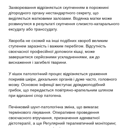
Захворювання відрізняється скупченням в порожнині
дітородного органу нестандартного секрету, що
виділяється матковими залозами. Водянка матки може
розвинутися в результаті скупчення слизисто-катарального
ексудату або транссудату.
Хвороба не схожий на інші подібних хвороб великим
ступенем заразність і важким перебігом. Відсутність
своєчасної професійної допомоги кішці, може
завершитися серйозними ускладненнями, аж до
виснаження і загибелі тварини.
У кішок патологічний процес відрізняється ураження
покривів шкіри, дихальних органів і дуже часто, головного
мозку. Основою інфекції виступає дріжджоподібний
грибок, що передається повітряно-крапельним шляхом
при вдиханні спор патогена.
Печінковий шунт-патологічна зміна, що вимагає
термінового лікування. Оперативне проведення
своєчасного втручання, призначення адекватної
дієтотерапії, а ще Регулярний терапевтичний моніторинг,