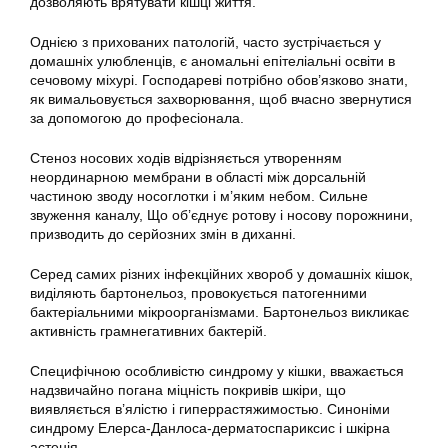
дозволяють врятувати кішці життя.
Однією з прихованих патологій, часто зустрічається у
домашніх улюбленців, є аномальні епітеліальні освіти в
сечовому міхурі. Господареві потрібно обов’язково знати,
як вимальовується захворювання, щоб вчасно звернутися
за допомогою до професіонала.
Стеноз носових ходів відрізняється утворенням
неординарною мембрани в області між дорсальній
частиною зводу носоглотки і м’яким небом. Сильне
звуження каналу, Що об’єднує ротову і носову порожнини,
призводить до серйозних змін в диханні.
Серед самих різних інфекційних хвороб у домашніх кішок,
виділяють бартонельоз, провокується патогенними
бактеріальними мікроорганізмами. Бартонельоз викликає
активність грамнегативних бактерій.
Специфічною особливістю синдрому у кішки, вважається
надзвичайно погана міцність покривів шкіри, що
виявляється в’ялістю і гиперрастяжимостью. Синоніми
синдрому Елерса-Данлоса-дерматоспариксис і шкірна
астенія.