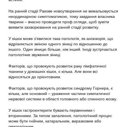
На ранній стадії Ракове новоутворення не вимальовується
неординарною симптоматикою, тому завдання власника
тварини – вчасно проводити проф.огляди, щоб зуміти
виявити захворювання на ранній стадії розвитку.
У кішок може з’явитися така патологія, як анізокорія, що
відрізняється зміною одного зіниці по відношенню до
іншого. Один зіницю більше, ніж інший. Іноді зустрічається
патологічне звуження зіниці.
Факторів, що провокують розвиток раку лімфатичної
тканини у домашніх кішок, є кілька. Але вони всі
відносяться до орієнтовним.
Факторів, що провокують розвиток синдрому Горнера, є
кілька, але основний – ураження частини симпатичної
нервової системи в області головного або спинного мозку.
У кішок гастроентерити бувають первинними і
вторинними. За типом запалення, патологічний процес
може бути гнійним, катаральним, виразковим або
геморагічним.