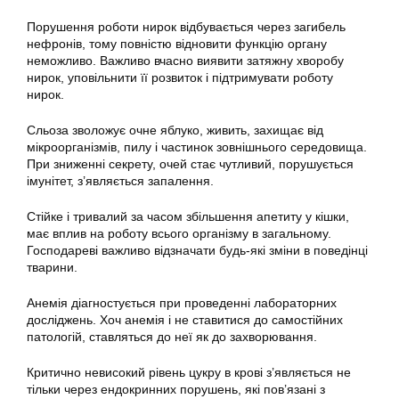
Порушення роботи нирок відбувається через загибель
нефронів, тому повністю відновити функцію органу
неможливо. Важливо вчасно виявити затяжну хворобу
нирок, уповільнити її розвиток і підтримувати роботу
нирок.
Сльоза зволожує очне яблуко, живить, захищає від
мікроорганізмів, пилу і частинок зовнішнього середовища.
При зниженні секрету, очей стає чутливий, порушується
імунітет, з’являється запалення.
Стійке і тривалий за часом збільшення апетиту у кішки,
має вплив на роботу всього організму в загальному.
Господареві важливо відзначати будь-які зміни в поведінці
тварини.
Анемія діагностується при проведенні лабораторних
досліджень. Хоч анемія і не ставитися до самостійних
патологій, ставляться до неї як до захворювання.
Критично невисокий рівень цукру в крові з’являється не
тільки через ендокринних порушень, які пов’язані з