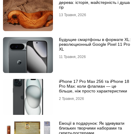
дерева: історія, майстерність і душа
гір
13 Травня, 2026
Будущие смартфоны в формате XL:
революционный Google Pixel 11 Pro
XL
11 Травня, 2026
iРhone 17 Рro Мax 256 та iРhone 18
Рro Мax: коли флагман — це
більше, ніж просто характеристики
2 Травня, 2026
Емоції в подарунок: Як здивувати
близьких творчими наборами та
скретч-постерами