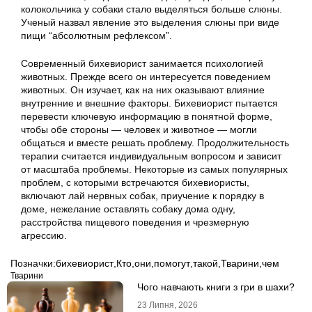
колокольчика у собаки стало выделяться больше слюны.
Ученый назвал явление это выделения слюны при виде
пищи “абсолютным рефлексом”.
Современный бихевиорист занимается психологией
животных. Прежде всего он интересуется поведением
животных. Он изучает, как на них оказывают влияние
внутренние и внешние факторы. Бихевиорист пытается
перевести ключевую информацию в понятной форме,
чтобы обе стороны — человек и животное — могли
общаться и вместе решать проблему. Продолжительность
терапии считается индивидуальным вопросом и зависит
от масштаба проблемы. Некоторые из самых популярных
проблем, с которыми встречаются бихевиористы,
включают лай нервных собак, приучение к порядку в
доме, нежелание оставлять собаку дома одну,
расстройства пищевого поведения и чрезмерную
агрессию.
Позначки:
бихевиорист
,
Кто
,
они
,
помогут
,
такой
,
Тварини
,
чем
Тварини
Чого навчають книги з гри в шахи?
23 Липня, 2026