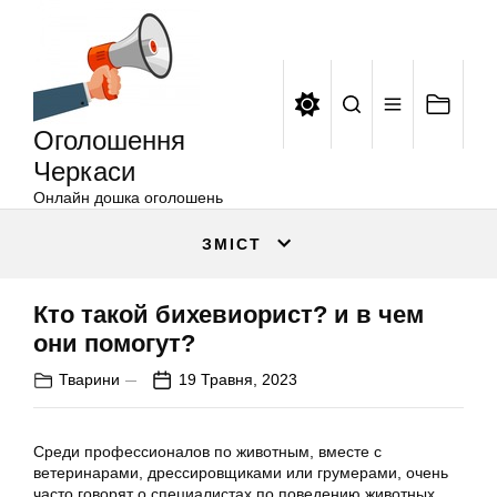
Оголошення
Перейти
Черкаси
до
вмісту
Оголошення
Черкаси
Онлайн дошка оголошень
ЗМІСТ
Кто такой бихевиорист? и в чем
они помогут?
Тварини
19 Травня, 2023
Среди профессионалов по животным, вместе с
ветеринарами, дрессировщиками или грумерами, очень
часто говорят о специалистах по поведению животных.