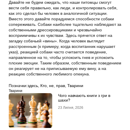
Давайте не будем ожидать, что наши питомцы смогут
вести себя правильно, как люди, и контролировать себя,
как это сделал бы человек в аналогичной ситуации.
Вместо этого давайте порадуемся способности собаки
сопереживать. Собаки наиболее тщательно наблюдают за
собственными дрессировщиками и чрезвычайно
восприимчивы к их чувствам. Здесь прячется ответ на
загадку собачьей «вины». Когда человек выглядит
расстроенным (к примеру, когда воспитанник нарушает
указ), реакцией собаки часто считается поведение,
направленное на то, чтобы успокоить гнев и успокоить
плохие эмоции. Таким образом, собственным поведением
он реагирует не на приписываемую ему вину, а на
реакцию собственного любимого опекуна.
Позначки:
здесь
,
Кто
,
не
,
прав
,
Тварини
Тварини
Чого навчають книги з гри в
шахи?
23 Липня, 2026