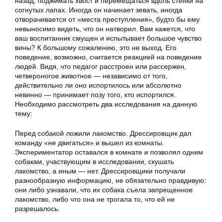
назад, поджимать хвост и перемещаться вдоль стенки на
согнутых лапах. Иногда он начинает зевать, иногда
отворачивается от «места преступления», будто бы ему
невыносимо видеть, что он натворил. Вам кажется, что
ваш воспитанник смущен и испытывает большое чувство
вины? К большому сожалению, это не выход. Его
поведение, возможно, считается реакцией на поведение
людей. Видя, что педагог расстроен или рассержен,
четвероногое животное — независимо от того,
действительно ли оно испортилось или абсолютно
невинно — принимает позу того, кто испортился.
Необходимо рассмотреть два исследования на данную
тему:
Перед собакой ложили лакомство. Дрессировщик дал
команду «не двигаться» и вышел из комнаты.
Экспериментатор оставался в комнате и позволял одним
собакам, участвующим в исследовании, скушать
лакомство, а иным — нет. Дрессировщики получали
разнообразную информацию, не обязательно правдивую:
они либо узнавали, что их собака съела запрещенное
лакомство, либо что она не трогала то, что ей не
разрешалось.