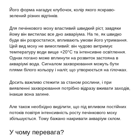
Його форма нагадує клубочок, колір якого яскраво-
зелений різних відтінків.
Для печінкового моху властивий швидкий ріст, завдяки
йому він вистилає все дно акваріума. На те, як швидко
буде він розростатися, впливають умови його утримання.
Цей вид моху не вимогливий: він чудово витримує
температуру води вище +20°С та інтенсивне освітлення.
Однак погано може вплинути на розвиток застояна в
акваріумі
вода. Сигналом захворювання можуть бути
плями білого кольору і наліт, що утворюється на гілочках.
Досить важливо стежити за станом рослини, і при
виявленні захворювання потрібно відразу вживати заходів,
інакше вона загине.
Але також необхідно виділити, що під впливом постійних
потоків повітря інтенсивність росту печінкового моху
збільшується. Тому бажано накривати акваріум склом.
У чому перевага?