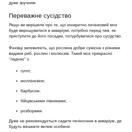
дуже зручним.
Переважне сусідство
Якщо ви вирішили про те, що конкретно
печінковий
мох
буде вирощуватися в
акваріумі
, потрібно перед тим, як
приступити до його посадки, потурбуватися про сусідство.
Фахівці запевняють, що рослина добре сумісна з різними
видами риб, рослин і молюсків. Такий мох прекрасно
“ладнає” з:
гуппі;
моллінезією;
барбусом;
бійцівськими півниками;
розборами.
Дуже не рекомендується
садити
печіночник в акваріум, де
будуть мешкати великі особини.