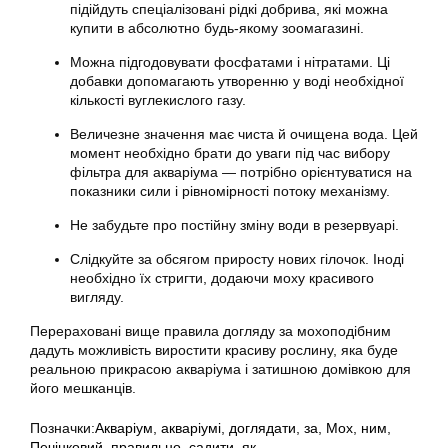
підійдуть спеціалізовані рідкі добрива, які можна
купити в абсолютно будь-якому зоомагазині.
Можна підгодовувати фосфатами і нітратами. Ці
добавки допомагають утворенню у воді необхідної
кількості вуглекислого газу.
Величезне значення має чиста й очищена вода. Цей
момент необхідно брати до уваги під час вибору
фільтра для акваріума — потрібно орієнтуватися на
показники сили і рівномірності потоку механізму.
Не забудьте про постійну зміну води в резервуарі.
Слідкуйте за обсягом приросту нових гілочок. Іноді
необхідно їх стригти, додаючи моху красивого
вигляду.
Перераховані вище правила догляду за мохоподібним
дадуть можливість виростити красиву рослину, яка буде
реальною прикрасою акваріума і затишною домівкою для
його мешканців.
Позначки:
Акваріум
,
акваріумі
,
доглядати
,
за
,
Мох
,
ним
,
Печінковий
,
правильно
,
садити
,
як