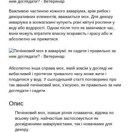
Важливою частиною кожного акваріума, крім рибок і
декоративних елементів, вважається мох. Для декору
акваріума в зоомагазині купують різні квітучі рослини у
воді або водорості. Однак після того як закінчився час,
вони можуть втратити власну яскравість і красу або ж
абсолютно не прижитися.
Абсолютно інша справа мох, який зовсім у догляді не
вибагливий і протягом тривалого часу може жити і
плодитися у воді. У сьогоднішній статті поговоримо про
так званий
печінковий
мох, з’ясуємо, як правильно за ним
доглядати і
садити
.
Опис
Печінковий
мох, інакше річчія плаваюча, відома по
всьому світу, найчастіше застосовується як
досвідченими акваріумістами, так і новачками для
декору.