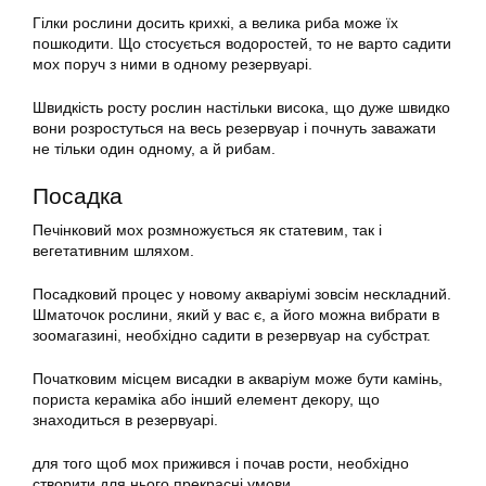
Гілки рослини досить крихкі, а велика риба може їх
пошкодити. Що стосується водоростей, то не варто
садити
мох поруч з ними в одному резервуарі.
Швидкість росту рослин настільки висока, що дуже швидко
вони розростуться на весь резервуар і почнуть заважати
не тільки один одному, а й рибам.
Посадка
Печінковий
мох розмножується як статевим, так і
вегетативним шляхом.
Посадковий процес у новому
акваріумі
зовсім нескладний.
Шматочок рослини, який у вас є, а його можна вибрати в
зоомагазині, необхідно
садити
в резервуар на субстрат.
Початковим місцем висадки в акваріум може бути камінь,
пориста кераміка або інший елемент декору, що
знаходиться в резервуарі.
для того щоб мох прижився і почав рости, необхідно
створити для нього прекрасні умови.