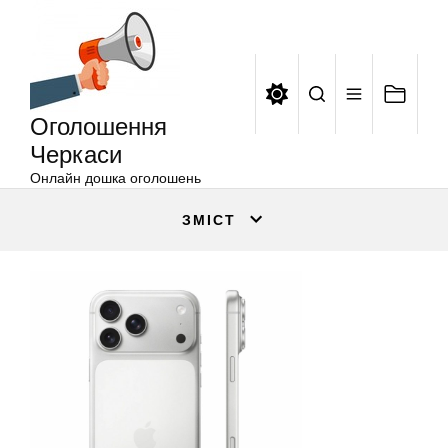
Оголошення
Перейти
Черкаси
до
вмісту
Оголошення
Черкаси
Онлайн дошка оголошень
ЗМІСТ