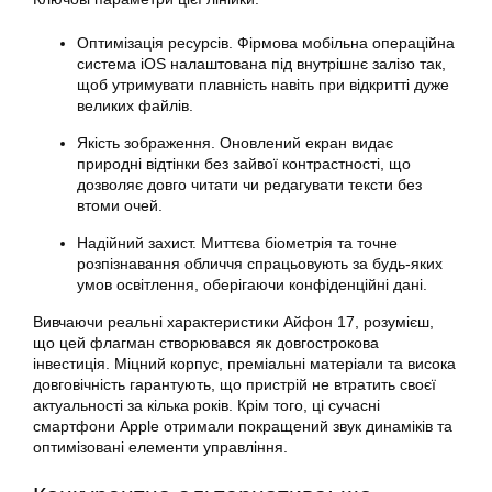
Оптимізація ресурсів. Фірмова мобільна операційна
система iOS налаштована під внутрішнє залізо так,
щоб утримувати плавність навіть при відкритті дуже
великих файлів.
Якість зображення. Оновлений екран видає
природні відтінки без зайвої контрастності, що
дозволяє довго читати чи редагувати тексти без
втоми очей.
Надійний захист. Миттєва біометрія та точне
розпізнавання обличчя спрацьовують за будь-яких
умов освітлення, оберігаючи конфіденційні дані.
Вивчаючи реальні характеристики Айфон 17, розумієш,
що цей флагман створювався як довгострокова
інвестиція. Міцний корпус, преміальні матеріали та висока
довговічність гарантують, що пристрій не втратить своєї
актуальності за кілька років. Крім того, ці сучасні
смартфони Apple отримали покращений звук динаміків та
оптимізовані елементи управління.