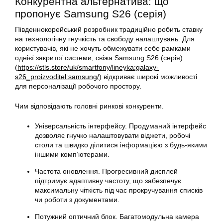
Конкурентна альтернатива: що
пропонує Samsung S26 (серія)
Південнокорейський розробник традиційно робить ставку
на технологічну гнучкість та свободу налаштувань. Для
користувачів, які не хочуть обмежувати себе рамками
однієї закритої системи, свіжа Samsung S26 (серія)
(
https://stls.store/uk/smartfony/lineyka:galaxy-
s26_proizvoditel:samsung/
) відкриває широкі можливості
для персоналізації робочого простору.
Чим відповідають головні ринкові конкуренти.
Універсальність інтерфейсу. Продуманий інтерфейс
дозволяє гнучко налаштовувати віджети, робочі
столи та швидко ділитися інформацією з будь-якими
іншими комп’ютерами.
Частота оновлення. Прогресивний дисплей
підтримує адаптивну частоту, що забезпечує
максимальну чіткість під час прокручування списків
чи роботи з документами.
Потужний оптичний блок. Багатомодульна камера