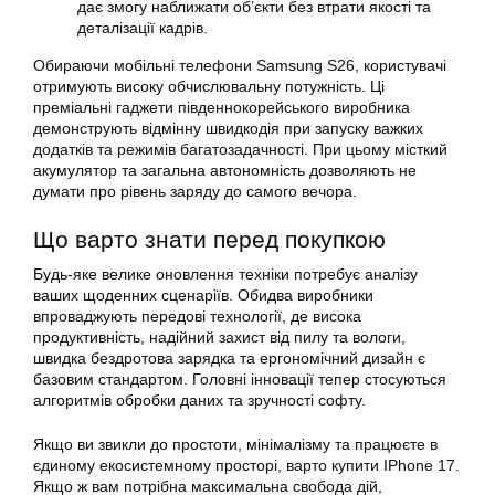
дає змогу наближати об’єкти без втрати якості та
деталізації кадрів.
Обираючи мобільні телефони Samsung S26, користувачі
отримують високу обчислювальну потужність. Ці
преміальні гаджети південнокорейського виробника
демонструють відмінну швидкодія при запуску важких
додатків та режимів багатозадачності. При цьому місткий
акумулятор та загальна автономність дозволяють не
думати про рівень заряду до самого вечора.
Що варто знати перед покупкою
Будь-яке велике оновлення техніки потребує аналізу
ваших щоденних сценаріїв. Обидва виробники
впроваджують передові технології, де висока
продуктивність, надійний захист від пилу та вологи,
швидка бездротова зарядка та ергономічний дизайн є
базовим стандартом. Головні інновації тепер стосуються
алгоритмів обробки даних та зручності софту.
Якщо ви звикли до простоти, мінімалізму та працюєте в
єдиному екосистемному просторі, варто купити IPhone 17.
Якщо ж вам потрібна максимальна свобода дій,