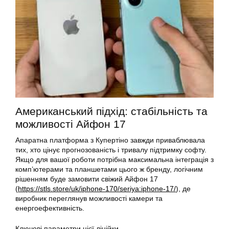
Американський підхід: стабільність та
можливості Айфон 17
Апаратна платформа з Купертіно завжди приваблювала
тих, хто цінує прогнозованість і тривалу підтримку софту.
Якщо для вашої роботи потрібна максимальна інтеграція з
комп’ютерами та планшетами цього ж бренду, логічним
рішенням буде замовити свіжий Айфон 17
(
https://stls.store/uk/iphone-170/seriya:iphone-17/
), де
виробник переглянув можливості камери та
енергоефективність.
Ключові параметри цієї лінійки.