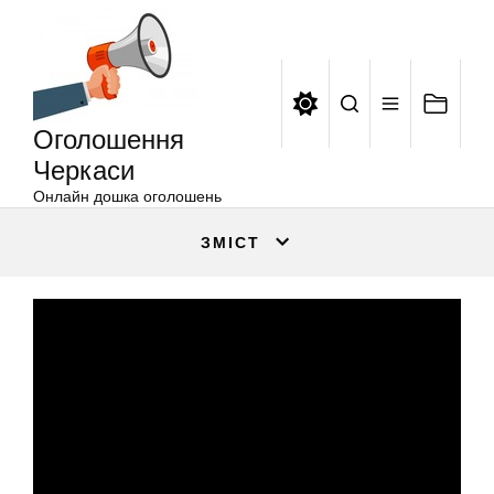
Оголошення
Перейти
Черкаси
до
вмісту
Оголошення
Черкаси
Онлайн дошка оголошень
ЗМІСТ