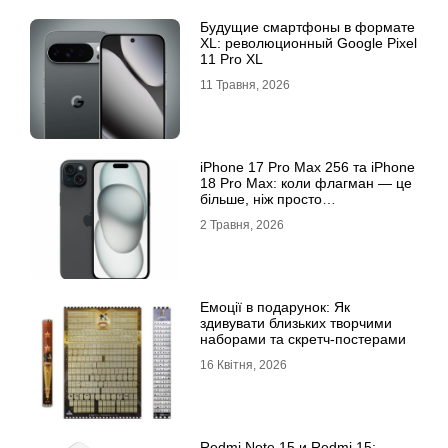
Будущие смартфоны в формате
XL: революционный Google Pixel
11 Pro XL
11 Травня, 2026
iРhone 17 Рro Мax 256 та iРhone
18 Рro Мax: коли флагман — це
більше, ніж просто
характеристики
2 Травня, 2026
Емоції в подарунок: Як
здивувати близьких творчими
наборами та скретч-постерами
16 Квітня, 2026
Redmi Note 15 и Redmi 15: