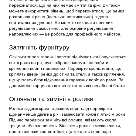
переконатися, що на них немає сміття та іржі. Ви також
можете використати рівень, щоб переконатися, що рейки
розташовані рівно (ідеально вертикально) вздовж
вертикальних ділянок. Ви можете виконати невеликі
регулювання самостійно, але основне регулювання
направляючих — це робота для професійного майстра.
Затягніть фурнітуру
Оскільки типові гаражні ворота піднімаються і опускаються
сотні разів на рік, рух і вібрація можуть послабити
кріплення воріт і напрямних. Перевірте кронштейни, що
кріплять дверні рейки до стіни та стелі, а також кріплення,
що кріплять блок відкривання гаражних воріт до рами. За
допомогою торцевого ключа затягніть всі ослаблені болти.
Огляньте та замініть ролики
Ролики вздовж краю гаражних воріт слід перевіряти
щонайменше двічі на рік і замінювати кожні п’ять-сім років.
Під час перевірки замініть всі ролики, які мають сколи,
тріщини або зношеність. Більшість роликів можна зняти,
просто знявши кронштейни, що кріплять їх до воріт.