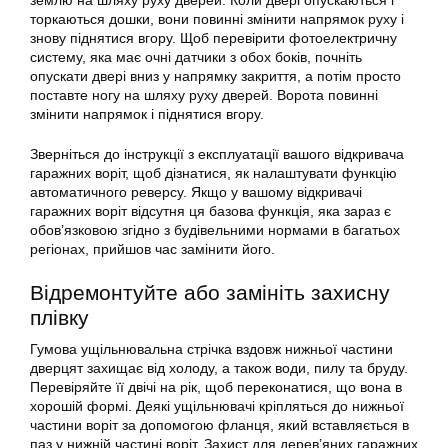
землю на шляху руху дверей. Коли двері опускаються і
торкаються дошки, вони повинні змінити напрямок руху і
знову піднятися вгору. Щоб перевірити фотоелектричну
систему, яка має очні датчики з обох боків, почніть
опускати двері вниз у напрямку закриття, а потім просто
поставте ногу на шляху руху дверей. Ворота повинні
змінити напрямок і піднятися вгору.
Зверніться до інструкції з експлуатації вашого відкривача
гаражних воріт, щоб дізнатися, як налаштувати функцію
автоматичного реверсу. Якщо у вашому відкривачі
гаражних воріт відсутня ця базова функція, яка зараз є
обов’язковою згідно з будівельними нормами в багатьох
регіонах, прийшов час замінити його.
Відремонтуйте або замініть захисну
плівку
Гумова ущільнювальна стрічка вздовж нижньої частини
дверцят захищає від холоду, а також води, пилу та бруду.
Перевіряйте її двічі на рік, щоб переконатися, що вона в
хорошій формі. Деякі ущільнювачі кріпляться до нижньої
частини воріт за допомогою фланця, який вставляється в
паз у нижній частині воріт. Захист для дерев’яних гаражних