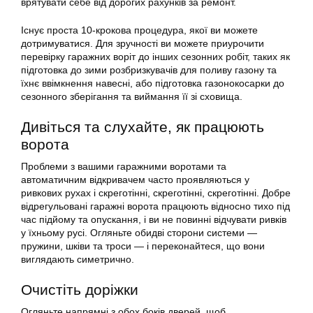
врятувати себе від дорогих рахунків за ремонт.
Існує проста 10-крокова процедура, якої ви можете
дотримуватися. Для зручності ви можете приурочити
перевірку гаражних воріт до інших сезонних робіт, таких як
підготовка до зими розбризкувачів для поливу газону та
їхнє ввімкнення навесні, або підготовка газонокосарки до
сезонного зберігання та виймання її зі сховища.
Дивіться та слухайте, як працюють
ворота
Проблеми з вашими гаражними воротами та
автоматичним відкривачем часто проявляються у
ривкових рухах і скреготінні, скреготінні, скреготінні. Добре
відрегульовані гаражні ворота працюють відносно тихо під
час підйому та опускання, і ви не повинні відчувати ривків
у їхньому русі. Огляньте обидві сторони системи —
пружини, шківи та троси — і переконайтеся, що вони
виглядають симетрично.
Очистіть доріжки
Огляньте напрямні з обох боків дверей, щоб