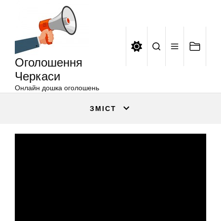
Оголошення
Перейти
Черкаси
до
вмісту
Оголошення
Черкаси
Онлайн дошка оголошень
ЗМІСТ