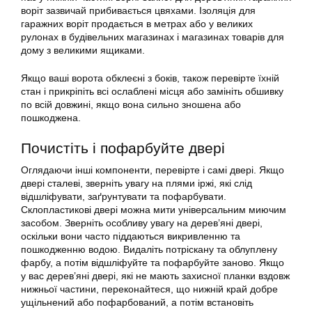
воріт зазвичай прибивається цвяхами. Ізоляція для
гаражних воріт продається в метрах або у великих
рулонах в будівельних магазинах і магазинах товарів для
дому з великими ящиками.
Якщо ваші ворота обклеєні з боків, також перевірте їхній
стан і прикріпіть всі ослаблені місця або замініть обшивку
по всій довжині, якщо вона сильно зношена або
пошкоджена.
Почистіть і пофарбуйте двері
Оглядаючи інші компоненти, перевірте і самі двері. Якщо
двері сталеві, зверніть увагу на плями іржі, які слід
відшліфувати, заґрунтувати та пофарбувати.
Склопластикові двері можна мити універсальним миючим
засобом. Зверніть особливу увагу на дерев’яні двері,
оскільки вони часто піддаються викривленню та
пошкодженню водою. Видаліть потріскану та облуплену
фарбу, а потім відшліфуйте та пофарбуйте заново. Якщо
у вас дерев’яні двері, які не мають захисної планки вздовж
нижньої частини, переконайтеся, що нижній край добре
ущільнений або пофарбований, а потім встановіть