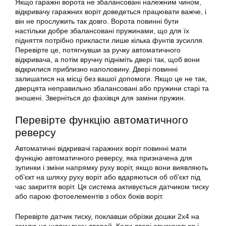
Якщо гаражні ворота не збалансовані належним чином,
відкривачу гаражних воріт доведеться працювати важче, і
він не прослужить так довго. Ворота повинні бути
настільки добре збалансовані пружинами, що для їх
підняття потрібно прикласти лише кілька фунтів зусилля.
Перевірте це, потягнувши за ручку автоматичного
відкривача, а потім вручну підніміть двері так, щоб вони
відкрилися приблизно наполовину. Двері повинні
залишатися на місці без вашої допомоги. Якщо це не так,
дверцята неправильно збалансовані або пружини старі та
зношені. Зверніться до фахівця для заміни пружин.
Перевірте функцію автоматичного
реверсу
Автоматичні відкривачі гаражних воріт повинні мати
функцію автоматичного реверсу, яка призначена для
зупинки і зміни напрямку руху воріт, якщо вони виявляють
об’єкт на шляху руху воріт або вдаряються об об’єкт під
час закриття воріт. Ця система активується датчиком тиску
або парою фотоелементів з обох боків воріт.
Перевірте датчик тиску, поклавши обрізки дошки 2х4 на