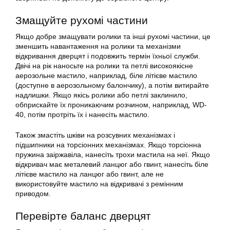
Змащуйте рухомі частини
Якщо добре змащувати ролики та інші рухомі частини, це
зменшить навантаження на ролики та механізми
відкривання дверцят і подовжить термін їхньої служби.
Двічі на рік наносьте на ролики та петлі високоякісне
аерозольне мастило, наприклад, біле літієве мастило
(доступне в аерозольному балончику), а потім витирайте
надлишки. Якщо якісь ролики або петлі заклинило,
обприскайте їх проникаючим розчином, наприклад, WD-
40, потім протріть їх і нанесіть мастило.
Також змастіть шківи на розсувних механізмах і
підшипники на торсіонних механізмах. Якщо торсіонна
пружина заіржавіла, нанесіть трохи мастила на неї. Якщо
відкривач має металевий ланцюг або гвинт, нанесіть біле
літієве мастило на ланцюг або гвинт, але не
використовуйте мастило на відкривачі з ремінним
приводом.
Перевірте баланс дверцят