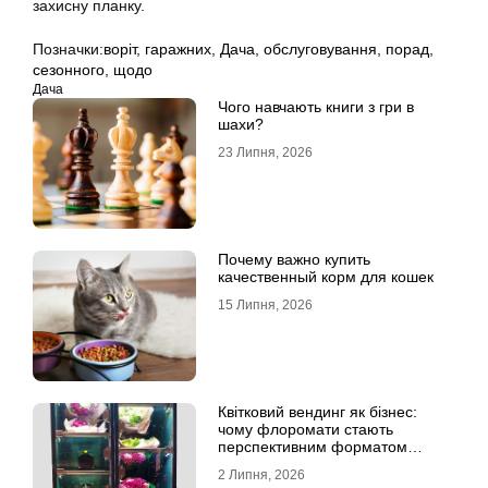
захисну планку.
Позначки:
воріт
,
гаражних
,
Дача
,
обслуговування
,
порад
,
сезонного
,
щодо
Дача
Чого навчають книги з гри в
шахи?
23 Липня, 2026
Почему важно купить
качественный корм для кошек
15 Липня, 2026
Квітковий вендинг як бізнес:
чому флоромати стають
перспективним форматом
продажу
2 Липня, 2026