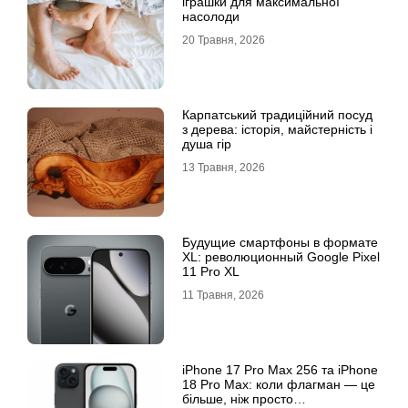
іграшки для максимальної
насолоди
20 Травня, 2026
Карпатський традиційний посуд
з дерева: історія, майстерність і
душа гір
13 Травня, 2026
Будущие смартфоны в формате
XL: революционный Google Pixel
11 Pro XL
11 Травня, 2026
iРhone 17 Рro Мax 256 та iРhone
18 Рro Мax: коли флагман — це
більше, ніж просто