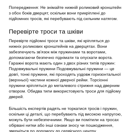
Попередження: Не знімайте нижній роликовий кронштейн
з обох боків дверцят, оскільки вони прикріплені до
підйомних тросів, які перебувають під сильним натягом.
Перевірте троси та шківи
Перевірте підйомні троси та шківи, які кріпляться до
нижніх роликових кронштейнів на дверцятах. Вони
забезпечують зв’язок між пружинами та воротами,
допомагаючи безпечно піднімати та опускати ворота.
Гаражні ворота мають один з двох різних типів пружин:
Подовжувальні пружини Подовжувальні пружини — це
довгі, тонкі пружини, які проходять уздовж горизонтальної
(верхньої) частини кожної дверної рейки. Торсіонні
пружини кріпляться до металевого стрижня над дверним
отвором. Обидва типи використовують троси для підйому
дверей.
Більшість експертів радять не торкатися тросів і пружин,
оскільки ці деталі, що перебувають під високою напругою,
можуть бути небезпечними. Якщо ви помітили на тросах
обірвані нитки або інші ознаки зносу чи пошкодження,
зверніться по допомогу до сервісного центру.