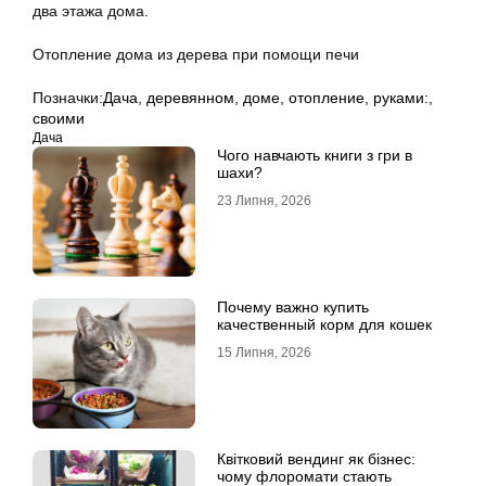
два этажа дома.
Отопление дома из дерева при помощи печи
Позначки:
Дача
,
деревянном
,
доме
,
отопление
,
руками:
,
своими
Дача
Чого навчають книги з гри в
шахи?
23 Липня, 2026
Почему важно купить
качественный корм для кошек
15 Липня, 2026
Квітковий вендинг як бізнес:
чому флоромати стають