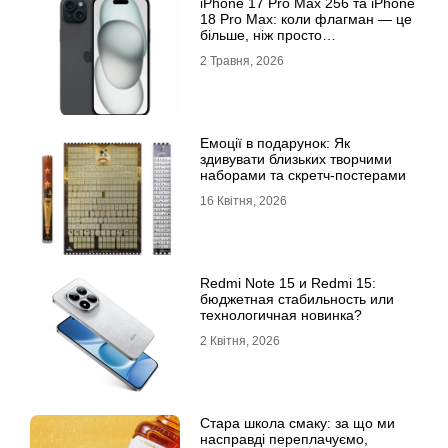
iРhone 17 Рro Мax 256 та iРhone
18 Рro Мax: коли флагман — це
більше, ніж просто
характеристики
2 Травня, 2026
Емоції в подарунок: Як
здивувати близьких творчими
наборами та скретч-постерами
16 Квітня, 2026
Redmi Note 15 и Redmi 15:
бюджетная стабильность или
технологичная новинка?
2 Квітня, 2026
Стара школа смаку: за що ми
насправді переплачуємо,