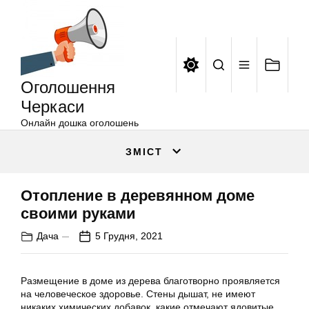
Оголошення
Перейти
Черкаси
до
вмісту
Оголошення
Черкаси
Онлайн дошка оголошень
ЗМІСТ
Отопление в деревянном доме
своими руками
Дача
5 Грудня, 2021
Размещение в доме из дерева благотворно проявляется
на человеческое здоровье. Стены дышат, не имеют
никаких химических добавок, какие отмечают ядовитые