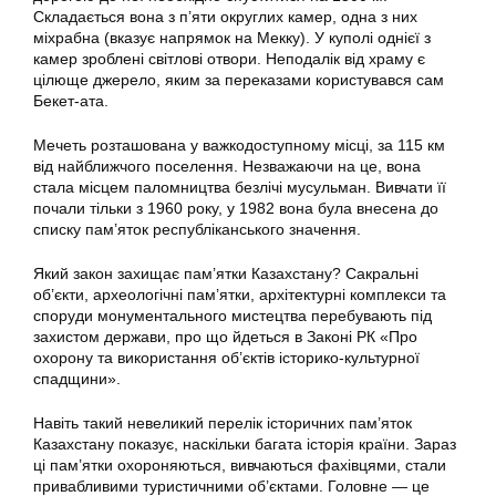
Складається вона з п’яти округлих камер, одна з них
міхрабна (вказує напрямок на Мекку). У куполі однієї з
камер зроблені світлові отвори. Неподалік від храму є
цілюще джерело, яким за переказами користувався сам
Бекет-ата.
Мечеть розташована у важкодоступному місці, за 115 км
від найближчого поселення. Незважаючи на це, вона
стала місцем паломництва безлічі мусульман. Вивчати її
почали тільки з 1960 року, у 1982 вона була внесена до
списку пам’яток республіканського значення.
Який закон захищає пам’ятки Казахстану? Сакральні
об’єкти, археологічні пам’ятки, архітектурні комплекси та
споруди монументального мистецтва перебувають під
захистом держави, про що йдеться в Законі РК «Про
охорону та використання об’єктів історико-культурної
спадщини».
Навіть такий невеликий перелік історичних пам’яток
Казахстану показує, наскільки багата історія країни. Зараз
ці пам’ятки охороняються, вивчаються фахівцями, стали
привабливими туристичними об’єктами. Головне — це