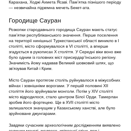
Карахана, Ходжі Ахмета Ясаві. Пам’ятка пізнішого періоду
— незвичайна підземна мечеть Бекет-ата.
Городище Сауран
Розкопки стародавнього городища Сауран мають статус
пам’ятки республіканського значення. Перше поселення
на території нинішньої Туркестанської області виникло в I
столітті, місто сформувалося в VI столітті, а вперше
згадується в рукописах Х століття. У Середні віки воно вже
було одним із головних міст присирдар’їнського регіону.
Значимість йому надавав Великий шовковий шлях, що
зв’язував Китай і Крим.
Місто Сауран протягом століть руйнувалося в міжусобних
війнах і зовнішніми ворогами. У першій половині XII
століття його зруйнували монголи. Потім у XIV столітті
місто відродилося, стало центром Білої Орди. Тамерлан
зробив його фортецею. Ще в XVII столітті місто
залишалося значущим у Казахському ханстві, але було
зруйноване джунгарами.
Завдяки сучасним археологічним дослідженням виявлено
залишки мечеті, медресе, кріпосної стіни, веж і