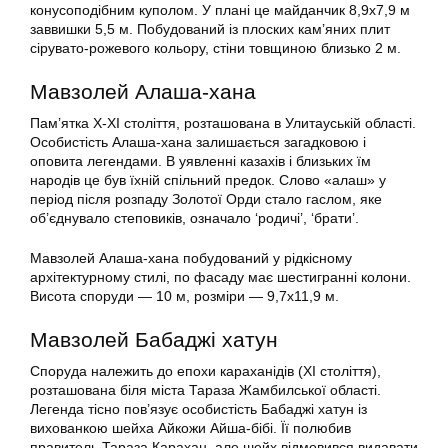
конусоподібним куполом. У плані це майданчик 8,9х7,9 м
заввишки 5,5 м. Побудований із плоских кам’яних плит
сірувато-рожевого кольору, стіни товщиною близько 2 м.
Мавзолей Алаша-хана
Пам’ятка X-XI століття, розташована в Улитауській області.
Особистість Алаша-хана залишається загадковою і
оповита легендами. В уявленні казахів і близьких їм
народів це був їхній спільний предок. Слово «алаш» у
період після розпаду Золотої Орди стало гаслом, яке
об’єднувало степовиків, означало ‘родичі’, ‘брати’.
Мавзолей Алаша-хана побудований у рідкісному
архітектурному стилі, по фасаду має шестигранні колони.
Висота споруди — 10 м, розміри — 9,7х11,9 м.
Мавзолей Бабаджі хатун
Споруда належить до епохи караханідів (XI століття),
розташована біля міста Тараза Жамбилської області.
Легенда тісно пов’язує особистість Бабаджі хатун із
вихованкою шейха Айкожи Айша-бібі. Її полюбив
правитель Тараза Карахан, але шейх відмовився видавати