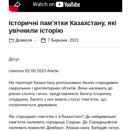
Історичні пам’ятки Казахстану, які
увічнили історію
Дозвілля
7 Березня, 2021
Досуг
robertss
02.09.2023
Article
На території Казахстану розташовано безліч стародавніх
сакральних і архітектурних об’єктів. Вони належать до
різних століть і епох, представляють багату історичну
спадщину. Багато з них мають статус пам’яток, що
охороняються державою.
Які стародавні пам’ятки є в Казахстані? До найдавніших
пам’яток належить городище Сауран. До Середньовіччя
належать мавзолеї Домбаул, Алаша-хана, Бабаджі хатун,