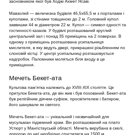
засновником якої був Ходжі Ахмет Ясаві.
Мавзолей — величезна будівля 46,5х65,5 м з порталами і
куполами, зі стінами товщиною до 2 м. Головний купол
заввишки 44 м діаметром 22 м. Купол — символ єдності та
гостинності казахів. У будівлі розташований круглий
центральний зал і понад 35 приміщень на 2 поверхах. В
одному з приміщень розташована усипальниця
мислителя, в яку ведуть двері, прикрашені різьбленням по
слоновій кістці. У центрі усипальниці розташовується
надгробок. Паломники моляться біля входу в це
приміщення.
Мечеть Бекет-ата
Культова пам’ятка належить до XVIII-XIX століття. Це
притулок Бекета-ата, де він жив і був похований. Бекет-ата
був релігійним діячем-суфієм, просвітителем і батиром,
його шанували як святого.
Мечеть Бекет-ата — унікальний і незвичайний для
мусульман підземний храм. Він розташований на плато
Устюрт у Мангістауській області. Мечеть вирубана в скелі,
дорогою до неї необхідно спуститися на 1500 м.