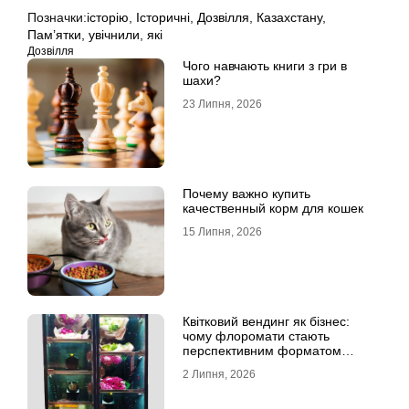
Позначки:
історію
,
Історичні
,
Дозвілля
,
Казахстану
,
Пам’ятки
,
увічнили
,
які
Дозвілля
Чого навчають книги з гри в
шахи?
23 Липня, 2026
Почему важно купить
качественный корм для кошек
15 Липня, 2026
Квітковий вендинг як бізнес:
чому флоромати стають
перспективним форматом
продажу
2 Липня, 2026