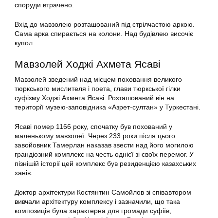
споруди втрачено.
Вхід до мавзолею розташований під стрілчастою аркою.
Сама арка спирається на колони. Над будівлею височіє
купол.
Мавзолей Ходжі Ахмета Ясаві
Мавзолей зведений над місцем поховання великого
тюркського мислителя і поета, глави тюркської гілки
суфізму Ходжі Ахмета Ясаві. Розташований він на
території музею-заповідника «Азрет-султан» у Туркестані.
Ясаві помер 1166 року, спочатку був похований у
маленькому мавзолеї. Через 233 роки після цього
завойовник Тамерлан наказав звести над його могилою
грандіозний комплекс на честь однієї зі своїх перемог. У
пізнішій історії цей комплекс був резиденцією казахських
ханів.
Доктор архітектури Костянтин Самойлов зі співавтором
вивчали архітектуру комплексу і зазначили, що така
композиція була характерна для громади суфіїв,