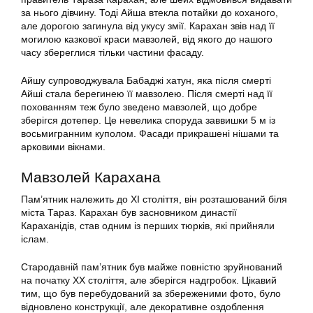
за нього дівчину. Тоді Айша втекла потайки до коханого,
але дорогою загинула від укусу змії. Карахан звів над її
могилою казкової краси мавзолей, від якого до нашого
часу збереглися тільки частини фасаду.
Айшу супроводжувала Бабаджі хатун, яка після смерті
Айші стала берегинею її мавзолею. Після смерті над її
похованням теж було зведено мавзолей, що добре
зберігся дотепер. Це невелика споруда заввишки 5 м із
восьмигранним куполом. Фасади прикрашені нішами та
арковими вікнами.
Мавзолей Карахана
Пам’ятник належить до XI століття, він розташований біля
міста Тараз. Карахан був засновником династії
Караханідів, став одним із перших тюрків, які прийняли
іслам.
Стародавній пам’ятник був майже повністю зруйнований
на початку ХХ століття, але зберігся надгробок. Цікавий
тим, що був перебудований за збереженими фото, було
відновлено конструкції, але декоративне оздоблення