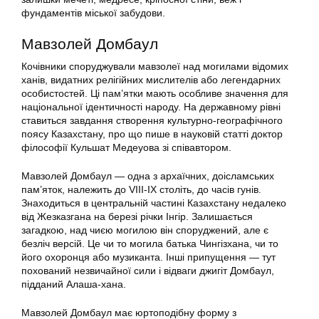
фундаментів міської забудови.
Мавзолей Домбаул
Кочівники споруджували мавзолеї над могилами відомих
ханів, видатних релігійних мислителів або легендарних
особистостей. Ці пам’ятки мають особливе значення для
національної ідентичності народу. На державному рівні
ставиться завдання створення культурно-географічного
поясу Казахстану, про що пише в науковій статті доктор
філософії Кульшат Медеуова зі співавтором.
Мавзолей Домбаул — одна з архаїчних, доісламських
пам’яток, належить до VIII-IX століть, до часів гунів.
Знаходиться в центральній частині Казахстану недалеко
від Жезказгана на березі річки Інгір. Залишається
загадкою, над чиєю могилою він споруджений, але є
безліч версій. Це чи то могила батька Чингізхана, чи то
його охоронця або музиканта. Інші припущення — тут
похований незвичайної сили і відваги джигіт Домбаул,
підданий Алаша-хана.
Мавзолей Домбаул має юртоподібну форму з