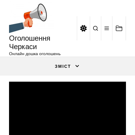
Оголошення
Перейти
Черкаси
до
вмісту
Оголошення
Черкаси
Онлайн дошка оголошень
ЗМІСТ